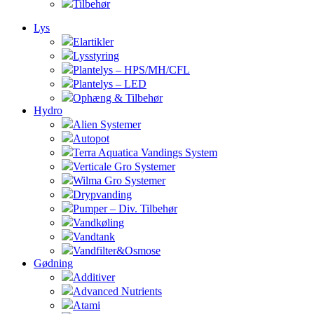
Tilbehør
Lys
Elartikler
Lysstyring
Plantelys – HPS/MH/CFL
Plantelys – LED
Ophæng & Tilbehør
Hydro
Alien Systemer
Autopot
Terra Aquatica Vandings System
Verticale Gro Systemer
Wilma Gro Systemer
Drypvanding
Pumper – Div. Tilbehør
Vandkøling
Vandtank
Vandfilter&Osmose
Gødning
Additiver
Advanced Nutrients
Atami