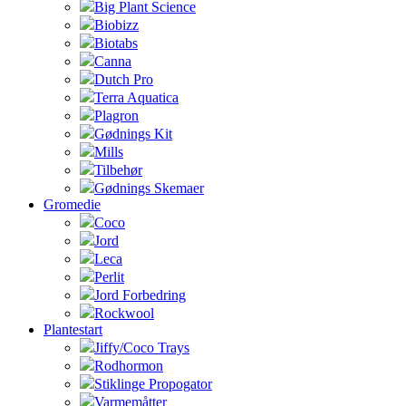
Big Plant Science
Biobizz
Biotabs
Canna
Dutch Pro
Terra Aquatica
Plagron
Gødnings Kit
Mills
Tilbehør
Gødnings Skemaer
Gromedie
Coco
Jord
Leca
Perlit
Jord Forbedring
Rockwool
Plantestart
Jiffy/Coco Trays
Rodhormon
Stiklinge Propogator
Varmemåtter