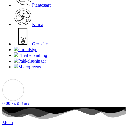
Plantestart
Klima
Gro telte
Groudstyr
Efterbehandling
Pakkeløsninger
Microgreens
0,00
kr.
Kurv
0
Menu