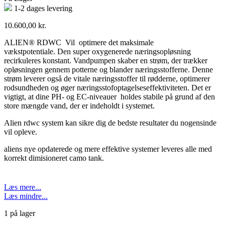
1-2 dages levering
10.600,00
kr.
ALIEN® RDWC Vil optimere det maksimale
vækstpotentiale. Den super oxygenerede næringsopløsning
recirkuleres konstant. Vandpumpen skaber en strøm, der trækker
opløsningen gennem potterne og blander næringsstofferne. Denne
strøm leverer også de vitale næringsstoffer til rødderne, optimerer
rodsundheden og øger næringsstofoptagelseseffektiviteten. Det er
vigtigt, at dine PH- og EC-niveauer holdes stabile på grund af den
store mængde vand, der er indeholdt i systemet.
Alien rdwc system kan sikre dig de bedste resultater du nogensinde
vil opleve.
aliens nye opdaterede og mere effektive systemer leveres alle med
korrekt dimisioneret camo tank.
Læs mere...
Læs mindre...
1 på lager