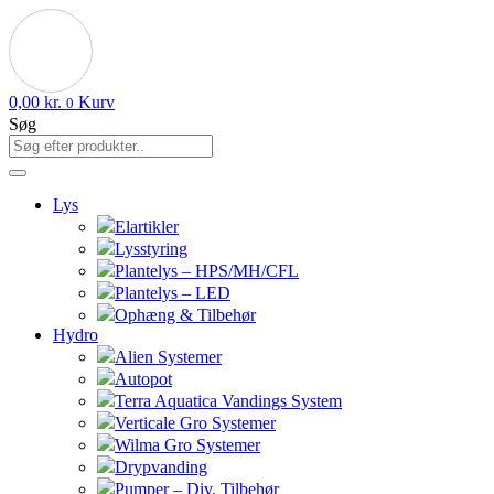
0,00
kr.
Kurv
0
Søg
Lys
Elartikler
Lysstyring
Plantelys – HPS/MH/CFL
Plantelys – LED
Ophæng & Tilbehør
Hydro
Alien Systemer
Autopot
Terra Aquatica Vandings System
Verticale Gro Systemer
Wilma Gro Systemer
Drypvanding
Pumper – Div. Tilbehør