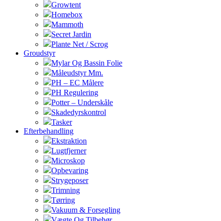
Growtent
Homebox
Mammoth
Secret Jardin
Plante Net / Scrog
Groudstyr
Mylar Og Bassin Folie
Måleudstyr Mm.
PH – EC Målere
PH Regulering
Potter – Underskåle
Skadedyrskontrol
Tasker
Efterbehandling
Ekstraktion
Lugtfjerner
Microskop
Opbevaring
Strygeposer
Trimning
Tørring
Vakuum & Forsegling
Vægte Og Tilbehør