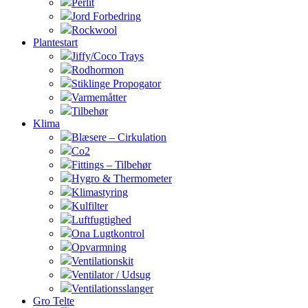
Perlit
Jord Forbedring
Rockwool
Plantestart
Jiffy/Coco Trays
Rodhormon
Stiklinge Propogator
Varmemåtter
Tilbehør
Klima
Blæsere – Cirkulation
Co2
Fittings – Tilbehør
Hygro & Thermometer
Klimastyring
Kulfilter
Luftfugtighed
Ona Lugtkontrol
Opvarmning
Ventilationskit
Ventilator / Udsug
Ventilationsslanger
Gro Telte