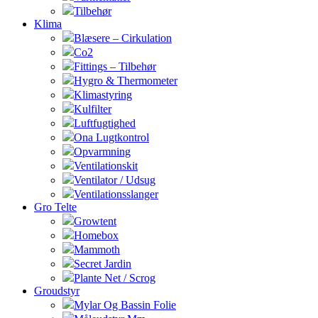
Tilbehør
Klima
Blæsere – Cirkulation
Co2
Fittings – Tilbehør
Hygro & Thermometer
Klimastyring
Kulfilter
Luftfugtighed
Ona Lugtkontrol
Opvarmning
Ventilationskit
Ventilator / Udsug
Ventilationsslanger
Gro Telte
Growtent
Homebox
Mammoth
Secret Jardin
Plante Net / Scrog
Groudstyr
Mylar Og Bassin Folie