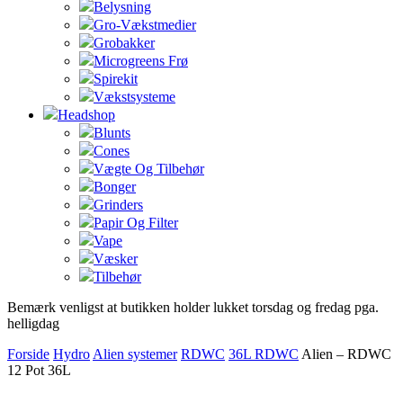
Belysning
Gro-Vækstmedier
Grobakker
Microgreens Frø
Spirekit
Vækstsysteme
Headshop
Blunts
Cones
Vægte Og Tilbehør
Bonger
Grinders
Papir Og Filter
Vape
Væsker
Tilbehør
Bemærk venligst at butikken holder lukket torsdag og fredag pga.
helligdag
Forside
Hydro
Alien systemer
RDWC
36L RDWC
Alien – RDWC
12 Pot 36L