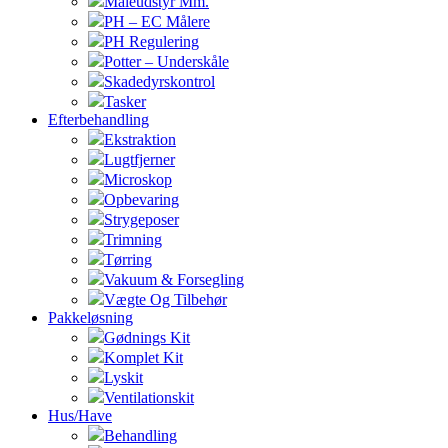
Måleudstyr Mm.
PH – EC Målere
PH Regulering
Potter – Underskåle
Skadedyrskontrol
Tasker
Efterbehandling
Ekstraktion
Lugtfjerner
Microskop
Opbevaring
Strygeposer
Trimning
Tørring
Vakuum & Forsegling
Vægte Og Tilbehør
Pakkeløsning
Gødnings Kit
Komplet Kit
Lyskit
Ventilationskit
Hus/Have
Behandling