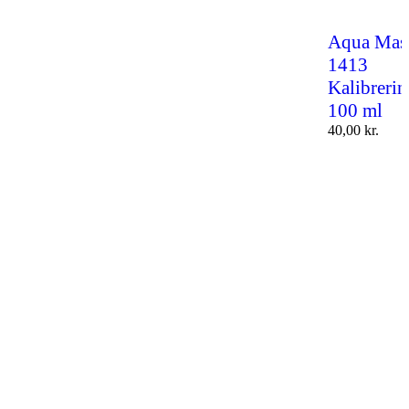
Aqua Mast
1413
Kalibreri
100 ml
40,00
kr.