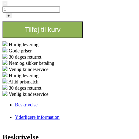
Alien
-
-
RDWC
+
12
Pot
Tilføj til kurv
36L
antal
Hurtig levering
Gode priser
30 dages returret
Nem og sikker betaling
Venlig kundeservice
Hurtig levering
Altid prismatch
30 dages returret
Venlig kundeservice
Beskrivelse
Yderligere information
Beskrivelse