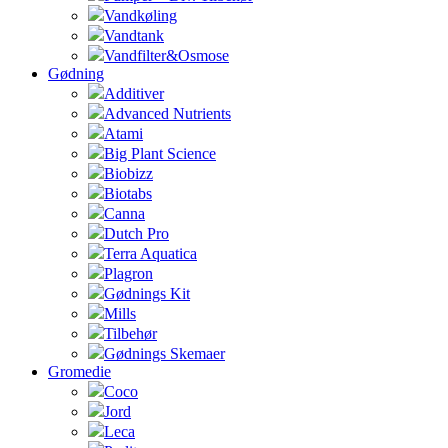
Vandkøling
Vandtank
Vandfilter&Osmose
Gødning
Additiver
Advanced Nutrients
Atami
Big Plant Science
Biobizz
Biotabs
Canna
Dutch Pro
Terra Aquatica
Plagron
Gødnings Kit
Mills
Tilbehør
Gødnings Skemaer
Gromedie
Coco
Jord
Leca