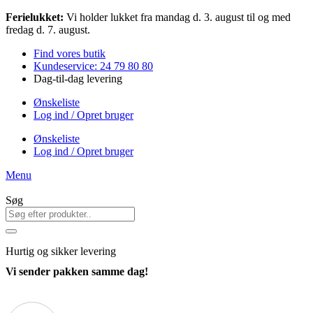
Videre
Ferielukket:
Vi holder lukket fra mandag d. 3. august til og med
til
fredag d. 7. august.
indhold
Find vores butik
Kundeservice: 24 79 80 80
Dag-til-dag levering
Ønskeliste
Log ind / Opret bruger
Ønskeliste
Log ind / Opret bruger
Menu
Søg
Hurtig
og sikker levering
Vi sender pakken samme dag!