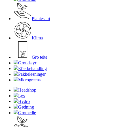
Plantestart
Klima
Gro telte
Groudstyr
Efterbehandling
Pakkeløsninger
Microgreens
Headshop
Lys
Hydro
Gødning
Gromedie