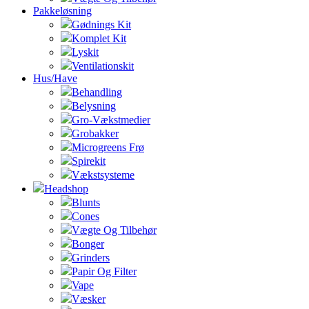
Pakkeløsning
Gødnings Kit
Komplet Kit
Lyskit
Ventilationskit
Hus/Have
Behandling
Belysning
Gro-Vækstmedier
Grobakker
Microgreens Frø
Spirekit
Vækstsysteme
Headshop
Blunts
Cones
Vægte Og Tilbehør
Bonger
Grinders
Papir Og Filter
Vape
Væsker