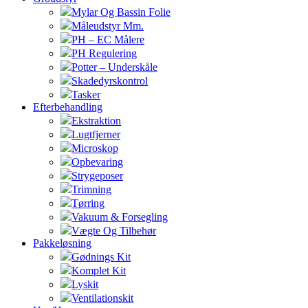
Mylar Og Bassin Folie
Måleudstyr Mm.
PH – EC Målere
PH Regulering
Potter – Underskåle
Skadedyrskontrol
Tasker
Efterbehandling
Ekstraktion
Lugtfjerner
Microskop
Opbevaring
Strygeposer
Trimning
Tørring
Vakuum & Forsegling
Vægte Og Tilbehør
Pakkeløsning
Gødnings Kit
Komplet Kit
Lyskit
Ventilationskit