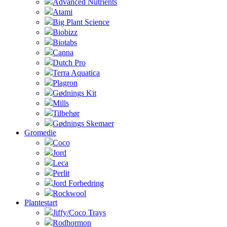
Advanced Nutrients
Atami
Big Plant Science
Biobizz
Biotabs
Canna
Dutch Pro
Terra Aquatica
Plagron
Gødnings Kit
Mills
Tilbehør
Gødnings Skemaer
Gromedie
Coco
Jord
Leca
Perlit
Jord Forbedring
Rockwool
Plantestart
Jiffy/Coco Trays
Rodhormon