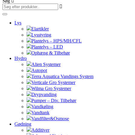
Søg
Lys
Elartikler
Lysstyring
Plantelys – HPS/MH/CFL
Plantelys – LED
Ophæng & Tilbehør
Hydro
Alien Systemer
Autopot
Terra Aquatica Vandings System
Verticale Gro Systemer
Wilma Gro Systemer
Drypvanding
Pumper – Div. Tilbehør
Vandkøling
Vandtank
Vandfilter&Osmose
Gødning
Additiver