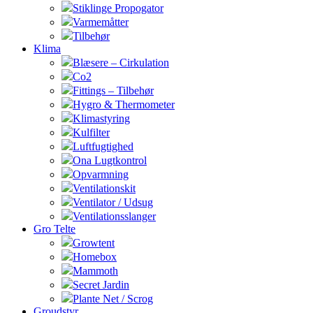
Stiklinge Propogator
Varmemåtter
Tilbehør
Klima
Blæsere – Cirkulation
Co2
Fittings – Tilbehør
Hygro & Thermometer
Klimastyring
Kulfilter
Luftfugtighed
Ona Lugtkontrol
Opvarmning
Ventilationskit
Ventilator / Udsug
Ventilationsslanger
Gro Telte
Growtent
Homebox
Mammoth
Secret Jardin
Plante Net / Scrog
Groudstyr