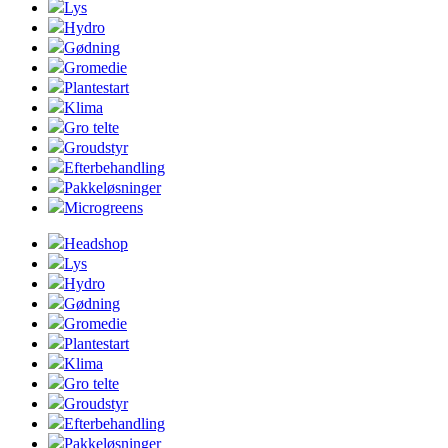
Lys
Hydro
Gødning
Gromedie
Plantestart
Klima
Gro telte
Groudstyr
Efterbehandling
Pakkeløsninger
Microgreens
Headshop
Lys
Hydro
Gødning
Gromedie
Plantestart
Klima
Gro telte
Groudstyr
Efterbehandling
Pakkeløsninger