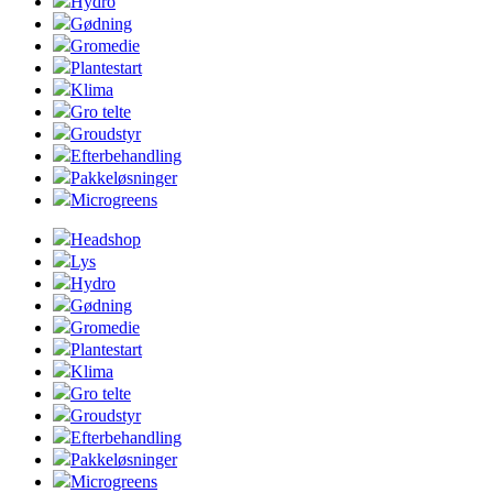
Hydro
Gødning
Gromedie
Plantestart
Klima
Gro telte
Groudstyr
Efterbehandling
Pakkeløsninger
Microgreens
Headshop
Lys
Hydro
Gødning
Gromedie
Plantestart
Klima
Gro telte
Groudstyr
Efterbehandling
Pakkeløsninger
Microgreens