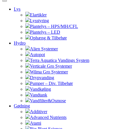
Lys
Elartikler
Lysstyring
Plantelys – HPS/MH/CFL
Plantelys – LED
Ophæng & Tilbehør
Hydro
Alien Systemer
Autopot
Terra Aquatica Vandings System
Verticale Gro Systemer
Wilma Gro Systemer
Drypvanding
Pumper – Div. Tilbehør
Vandkøling
Vandtank
Vandfilter&Osmose
Gødning
Additiver
Advanced Nutrients
Atami
Big Plant Science