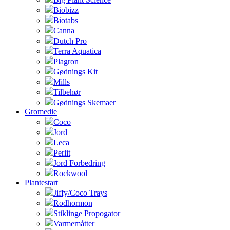
Biobizz
Biotabs
Canna
Dutch Pro
Terra Aquatica
Plagron
Gødnings Kit
Mills
Tilbehør
Gødnings Skemaer
Gromedie
Coco
Jord
Leca
Perlit
Jord Forbedring
Rockwool
Plantestart
Jiffy/Coco Trays
Rodhormon
Stiklinge Propogator
Varmemåtter