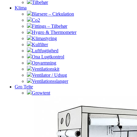
Tilbehør
Klima
Blæsere – Cirkulation
Co2
Fittings – Tilbehør
Hygro & Thermometer
Klimastyring
Kulfilter
Luftfugtighed
Ona Lugtkontrol
Opvarmning
Ventilationskit
Ventilator / Udsug
Ventilationsslanger
Gro Telte
Growtent