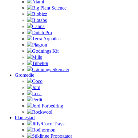
Atami
Big Plant Science
Biobizz
Biotabs
Canna
Dutch Pro
Terra Aquatica
Plagron
Gødnings Kit
Mills
Tilbehør
Gødnings Skemaer
Gromedie
Coco
Jord
Leca
Perlit
Jord Forbedring
Rockwool
Plantestart
Jiffy/Coco Trays
Rodhormon
Stiklinge Propogator