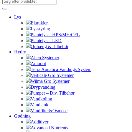
Lys
Elartikler
Lysstyring
Plantelys – HPS/MH/CFL
Plantelys – LED
Ophæng & Tilbehør
Hydro
Alien Systemer
Autopot
Terra Aquatica Vandings System
Verticale Gro Systemer
Wilma Gro Systemer
Drypvanding
Pumper – Div. Tilbehør
Vandkøling
Vandtank
Vandfilter&Osmose
Gødning
Additiver
Advanced Nutrients