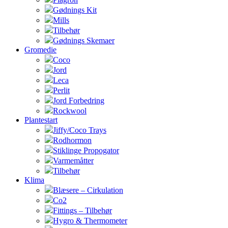
Gødnings Kit
Mills
Tilbehør
Gødnings Skemaer
Gromedie
Coco
Jord
Leca
Perlit
Jord Forbedring
Rockwool
Plantestart
Jiffy/Coco Trays
Rodhormon
Stiklinge Propogator
Varmemåtter
Tilbehør
Klima
Blæsere – Cirkulation
Co2
Fittings – Tilbehør
Hygro & Thermometer