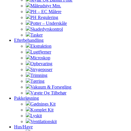
Måleudstyr Mm.
PH – EC Målere
PH Regulering
Potter – Underskåle
Skadedyrskontrol
Tasker
Efterbehandling
Ekstraktion
Lugtfjerner
Microskop
Opbevaring
Strygeposer
Trimning
Tørring
Vakuum & Forsegling
Vægte Og Tilbehør
Pakkeløsning
Gødnings Kit
Komplet Kit
Lyskit
Ventilationskit
Hus/Have