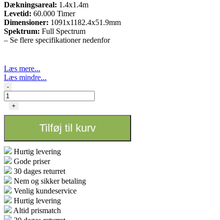
Dækningsareal:
1.4x1.4m
Levetid:
60.000 Timer
Dimensioner:
1091x1182.4x51.9mm
Spektrum
:
Full
Spectrum
– Se flere specifikationer nedenfor
Læs mere...
Læs mindre...
LUMATEK
-
-
Zeus
+
600W
pro
Tilføj til kurv
2.9
antal
Hurtig levering
Gode priser
30 dages returret
Nem og sikker betaling
Venlig kundeservice
Hurtig levering
Altid prismatch