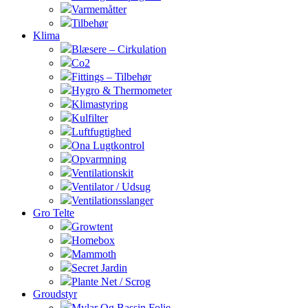
Varmemåtter
Tilbehør
Klima
Blæsere – Cirkulation
Co2
Fittings – Tilbehør
Hygro & Thermometer
Klimastyring
Kulfilter
Luftfugtighed
Ona Lugtkontrol
Opvarmning
Ventilationskit
Ventilator / Udsug
Ventilationsslanger
Gro Telte
Growtent
Homebox
Mammoth
Secret Jardin
Plante Net / Scrog
Groudstyr
Mylar Og Bassin Folie