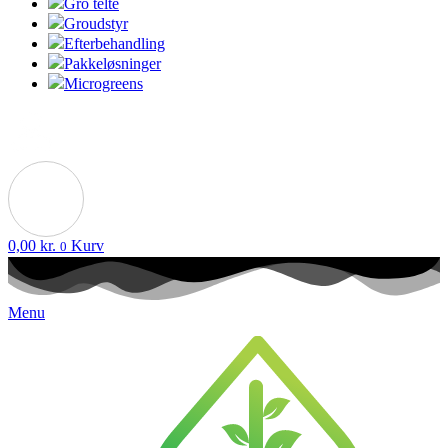
Gro telte
Groudstyr
Efterbehandling
Pakkeløsninger
Microgreens
0,00
kr.
Kurv
0
Menu