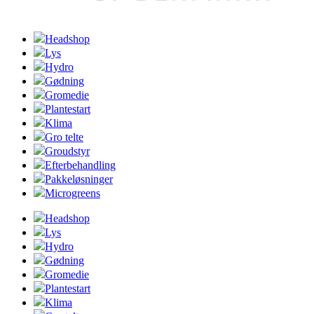
Headshop
Lys
Hydro
Gødning
Gromedie
Plantestart
Klima
Gro telte
Groudstyr
Efterbehandling
Pakkeløsninger
Microgreens
Headshop
Lys
Hydro
Gødning
Gromedie
Plantestart
Klima