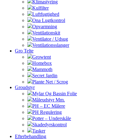
Klimastyring
Kulfilter
Luftfugtighed
Ona Lugtkontrol
Opvarmning
Ventilationskit
Ventilator / Udsug
Ventilationsslanger
Gro Telte
Growtent
Homebox
Mammoth
Secret Jardin
Plante Net / Scrog
Groudstyr
Mylar Og Bassin Folie
Måleudstyr Mm.
PH – EC Målere
PH Regulering
Potter – Underskåle
Skadedyrskontrol
Tasker
Efterbehandling