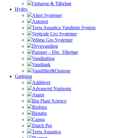
Ophæng & Tilbehør
Hydro
Alien Systemer
Autopot
Terra Aquatica Vandings System
Verticale Gro Systemer
Wilma Gro Systemer
Drypvanding
Pumper – Div. Tilbehør
Vandkøling
Vandtank
Vandfilter&Osmose
Gødning
Additiver
Advanced Nutrients
Atami
Big Plant Science
Biobizz
Biotabs
Canna
Dutch Pro
Terra Aquatica
Plagron