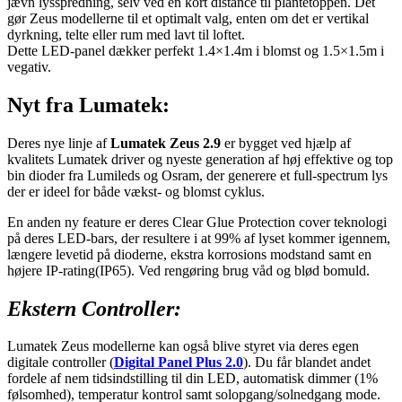
jævn lysspredning, selv ved en kort distance til plantetoppen. Det
gør Zeus modellerne til et optimalt valg, enten om det er vertikal
dyrkning, telte eller rum med lavt til loftet.
Dette LED-panel dækker perfekt 1.4×1.4m i blomst og 1.5×1.5m i
vegativ.
Nyt fra Lumatek:
Deres nye linje af
Lumatek Zeus 2.9
er bygget ved hjælp af
kvalitets Lumatek driver og nyeste generation af høj effektive og top
bin dioder fra Lumileds og Osram, der generere et full-spectrum lys
der er ideel for både vækst- og blomst cyklus.
En anden ny feature er deres Clear Glue Protection cover teknologi
på deres LED-bars, der resultere i at 99% af lyset kommer igennem,
længere levetid på dioderne, ekstra korrosions modstand samt en
højere IP-rating(IP65). Ved rengøring brug våd og blød bomuld.
Ekst
ern
Controller:
Lumatek Zeus modellerne kan også blive styret via deres egen
digitale controller (
Digital Panel Plus 2.0
). Du får blandet andet
fordele af nem tidsindstilling til din LED, automatisk dimmer (1%
følsomhed), temperatur kontrol samt solopgang/solnedgang mode.