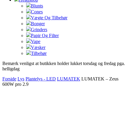
Blunts
Cones
Vægte Og Tilbehør
Bonger
Grinders
Papir Og Filter
Vape
Væsker
Tilbehør
Bemærk venligst at butikken holder lukket torsdag og fredag pga.
helligdag
Forside
Lys
Plantelys - LED
LUMATEK
LUMATEK – Zeus
600W pro 2.9