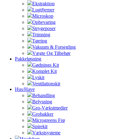
Ekstraktion
Lugtfjerner
Microskop
Opbevaring
Strygeposer
Trimning
Tørring
Vakuum & Forsegling
Vægte Og Tilbehør
Pakkeløsning
Gødnings Kit
Komplet Kit
Lyskit
Ventilationskit
Hus/Have
Behandling
Belysning
Gro-Vækstmedier
Grobakker
Microgreens Frø
Spirekit
Vækstsysteme
Headshop