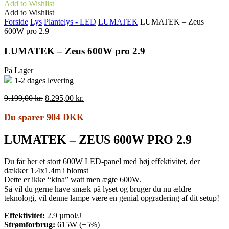
Add to Wishlist
Add to Wishlist
Forside
Lys
Plantelys - LED
LUMATEK
LUMATEK – Zeus
600W pro 2.9
LUMATEK – Zeus 600W pro 2.9
På Lager
1-2 dages levering
Den
Den
9.199,00
kr.
8.295,00
kr.
oprindelige
aktuelle
pris
pris
Du sparer 904 DKK
var:
er:
9.199,00 kr..
8.295,00 kr..
LUMATEK – ZEUS 600W PRO 2.9
Du får her et stort 600W LED-panel med høj effektivitet, der
dækker 1.4x1.4m i blomst
Dette er ikke “kina” watt men ægte 600W.
Så vil du gerne have smæk på lyset og bruger du nu ældre
teknologi, vil denne lampe være en genial opgradering af dit setup!
Effektivitet:
2.9 µmol/J
Strømforbrug:
615W (±5%)