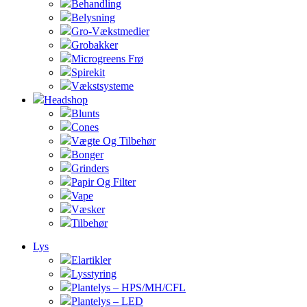
Behandling
Belysning
Gro-Vækstmedier
Grobakker
Microgreens Frø
Spirekit
Vækstsysteme
Headshop
Blunts
Cones
Vægte Og Tilbehør
Bonger
Grinders
Papir Og Filter
Vape
Væsker
Tilbehør
Lys
Elartikler
Lysstyring
Plantelys – HPS/MH/CFL
Plantelys – LED