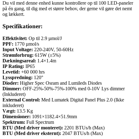
Du vil med denne enhed kunne kontrollere op til 100 LED-paneler
på én gang, til dig med et større behov, der gerne vil gøre det nemt
og lækkert.
Specifikationer:
Effektivitet:
Op til 2.9 µmol/J
PPF:
1770 µmol/s
Input Voltage:
220-240V, 50-60Hz
Strømforbrug:
615W (±5%)
Dækningsareal:
1.4×1.4m
IP Rating:
IP65
Levetid:
+60 000 hrs
Lysspredning:
120°
Dioder:
Higher Spec Osram and Lumileds Diodes
Dimmer:
OFF-25%-50%-75%-100% med 0-10V Lys dimmer
(Inkluderet)
External Control:
Med Lumatek Digital Panel Plus 2.0 (Ikke
inkluderet)
Vægt:
13.5 Kg
Dimensioner:
1091×1182.4×51.9mm
Spektrum:
Full Spectrum
BTU (Med driver monteret):
2201 BTUs/h (Max)
BTU (Med driver eksternt):
2047 BTUs/h (Max)