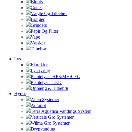
Blunts
Cones
Vægte Og Tilbehør
Bonger
Grinders
Papir Og Filter
Vape
Væsker
Tilbehør
Lys
Elartikler
Lysstyring
Plantelys – HPS/MH/CFL
Plantelys – LED
Ophæng & Tilbehør
Hydro
Alien Systemer
Autopot
Terra Aquatica Vandings System
Verticale Gro Systemer
Wilma Gro Systemer
Drypvanding