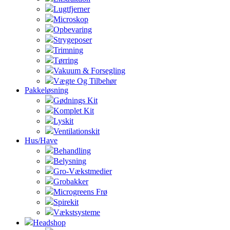
Lugtfjerner
Microskop
Opbevaring
Strygeposer
Trimning
Tørring
Vakuum & Forsegling
Vægte Og Tilbehør
Pakkeløsning
Gødnings Kit
Komplet Kit
Lyskit
Ventilationskit
Hus/Have
Behandling
Belysning
Gro-Vækstmedier
Grobakker
Microgreens Frø
Spirekit
Vækstsysteme
Headshop