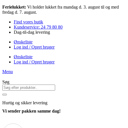
Videre
Ferielukket:
Vi holder lukket fra mandag d. 3. august til og med
til
fredag d. 7. august.
indhold
Find vores butik
Kundeservice: 24 79 80 80
Dag-til-dag levering
Ønskeliste
Log ind / Opret bruger
Ønskeliste
Log ind / Opret bruger
Menu
Søg
Hurtig
og sikker levering
Vi sender pakken samme dag!