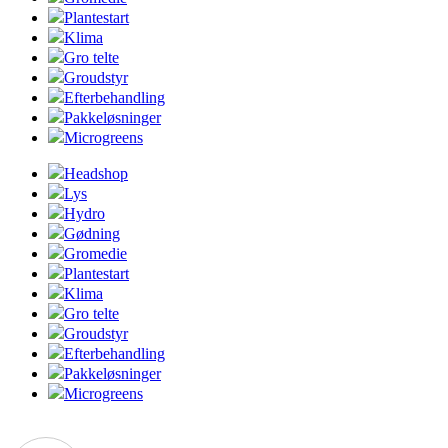
Plantestart
Klima
Gro telte
Groudstyr
Efterbehandling
Pakkeløsninger
Microgreens
Headshop
Lys
Hydro
Gødning
Gromedie
Plantestart
Klima
Gro telte
Groudstyr
Efterbehandling
Pakkeløsninger
Microgreens