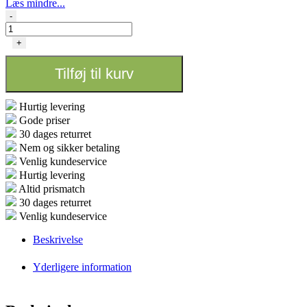
Læs mindre...
Calcium
-
Kick
10kg
+
-
Plagron
Tilføj til kurv
antal
Hurtig levering
Gode priser
30 dages returret
Nem og sikker betaling
Venlig kundeservice
Hurtig levering
Altid prismatch
30 dages returret
Venlig kundeservice
Beskrivelse
Yderligere information