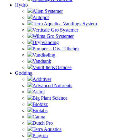
Hydro
Alien Systemer
Autopot
Terra Aquatica Vandings System
Verticale Gro Systemer
Wilma Gro Systemer
Drypvanding
Pumper – Div. Tilbehør
Vandkøling
Vandtank
Vandfilter&Osmose
Gødning
Additiver
Advanced Nutrients
Atami
Big Plant Science
Biobizz
Biotabs
Canna
Dutch Pro
Terra Aquatica
Plagron