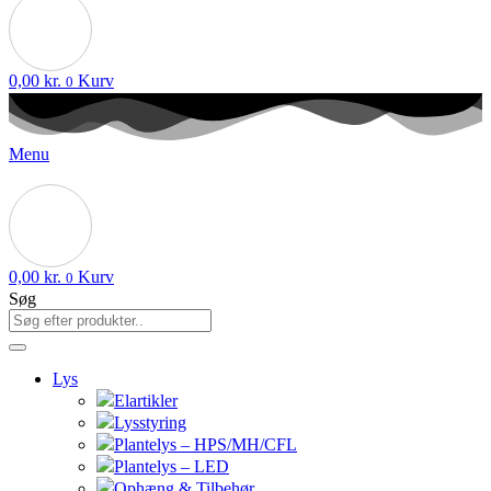
0,00
kr.
Kurv
0
Menu
0,00
kr.
Kurv
0
Søg
Lys
Elartikler
Lysstyring
Plantelys – HPS/MH/CFL
Plantelys – LED
Ophæng & Tilbehør