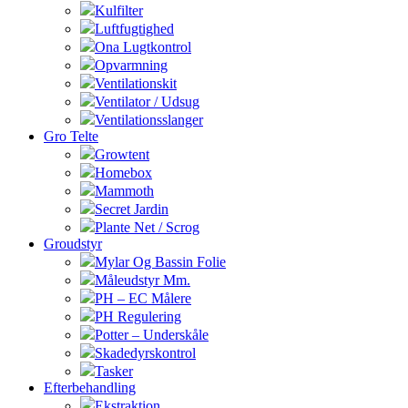
Kulfilter
Luftfugtighed
Ona Lugtkontrol
Opvarmning
Ventilationskit
Ventilator / Udsug
Ventilationsslanger
Gro Telte
Growtent
Homebox
Mammoth
Secret Jardin
Plante Net / Scrog
Groudstyr
Mylar Og Bassin Folie
Måleudstyr Mm.
PH – EC Målere
PH Regulering
Potter – Underskåle
Skadedyrskontrol
Tasker
Efterbehandling
Ekstraktion