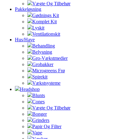
Vægte Og Tilbehør
Pakkeløsning
Gødnings Kit
Komplet Kit
Lyskit
Ventilationskit
Hus/Have
Behandling
Belysning
Gro-Vækstmedier
Grobakker
Microgreens Frø
Spirekit
Vækstsysteme
Headshop
Blunts
Cones
Vægte Og Tilbehør
Bonger
Grinders
Papir Og Filter
Vape
Væsker