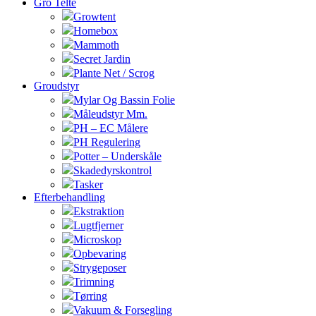
Gro Telte
Growtent
Homebox
Mammoth
Secret Jardin
Plante Net / Scrog
Groudstyr
Mylar Og Bassin Folie
Måleudstyr Mm.
PH – EC Målere
PH Regulering
Potter – Underskåle
Skadedyrskontrol
Tasker
Efterbehandling
Ekstraktion
Lugtfjerner
Microskop
Opbevaring
Strygeposer
Trimning
Tørring
Vakuum & Forsegling