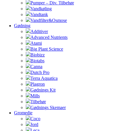
Pumper – Div. Tilbehør
Vandkøling
Vandtank
Vandfilter&Osmose
Gødning
Additiver
Advanced Nutrients
Atami
Big Plant Science
Biobizz
Biotabs
Canna
Dutch Pro
Terra Aquatica
Plagron
Gødnings Kit
Mills
Tilbehør
Gødnings Skemaer
Gromedie
Coco
Jord
Leca