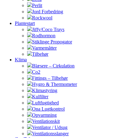
Perlit
Jord Forbedring
Rockwool
Plantestart
Jiffy/Coco Trays
Rodhormon
Stiklinge Propogator
Varmemåtter
Tilbehør
Klima
Blæsere – Cirkulation
Co2
Fittings – Tilbehør
Hygro & Thermometer
Klimastyring
Kulfilter
Luftfugtighed
Ona Lugtkontrol
Opvarmning
Ventilationskit
Ventilator / Udsug
Ventilationsslanger