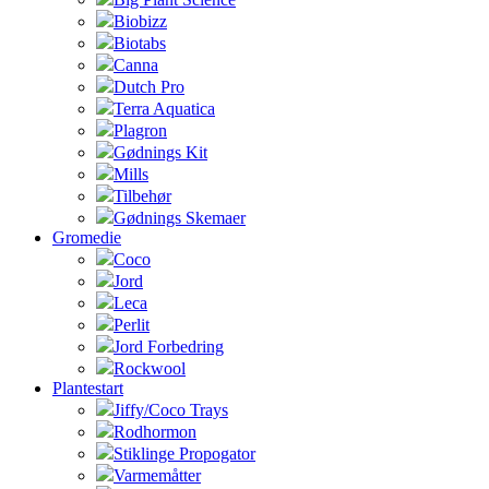
Biobizz
Biotabs
Canna
Dutch Pro
Terra Aquatica
Plagron
Gødnings Kit
Mills
Tilbehør
Gødnings Skemaer
Gromedie
Coco
Jord
Leca
Perlit
Jord Forbedring
Rockwool
Plantestart
Jiffy/Coco Trays
Rodhormon
Stiklinge Propogator
Varmemåtter