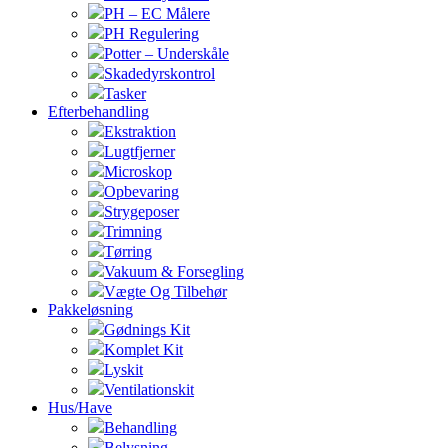
PH – EC Målere
PH Regulering
Potter – Underskåle
Skadedyrskontrol
Tasker
Efterbehandling
Ekstraktion
Lugtfjerner
Microskop
Opbevaring
Strygeposer
Trimning
Tørring
Vakuum & Forsegling
Vægte Og Tilbehør
Pakkeløsning
Gødnings Kit
Komplet Kit
Lyskit
Ventilationskit
Hus/Have
Behandling
Belysning