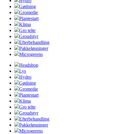
Hydro
Gødning
Gromedie
Plantestart
Klima
Gro telte
Groudstyr
Efterbehandling
Pakkeløsninger
Microgreens
Headshop
Lys
Hydro
Gødning
Gromedie
Plantestart
Klima
Gro telte
Groudstyr
Efterbehandling
Pakkeløsninger
Microgreens