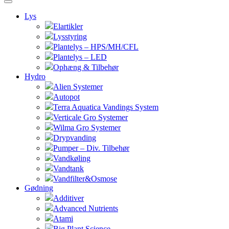
Lys
Elartikler
Lysstyring
Plantelys – HPS/MH/CFL
Plantelys – LED
Ophæng & Tilbehør
Hydro
Alien Systemer
Autopot
Terra Aquatica Vandings System
Verticale Gro Systemer
Wilma Gro Systemer
Drypvanding
Pumper – Div. Tilbehør
Vandkøling
Vandtank
Vandfilter&Osmose
Gødning
Additiver
Advanced Nutrients
Atami
Big Plant Science