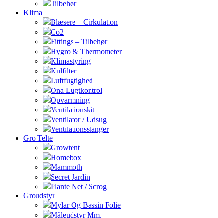
Tilbehør
Klima
Blæsere – Cirkulation
Co2
Fittings – Tilbehør
Hygro & Thermometer
Klimastyring
Kulfilter
Luftfugtighed
Ona Lugtkontrol
Opvarmning
Ventilationskit
Ventilator / Udsug
Ventilationsslanger
Gro Telte
Growtent
Homebox
Mammoth
Secret Jardin
Plante Net / Scrog
Groudstyr
Mylar Og Bassin Folie
Måleudstyr Mm.