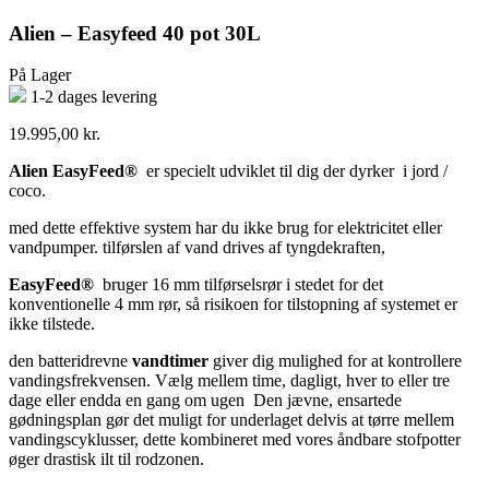
Alien – Easyfeed 40 pot 30L
På Lager
1-2 dages levering
19.995,00
kr.
Alien EasyFeed®
er specielt udviklet til dig der dyrker i jord /
coco.
med dette effektive system har du ikke brug for elektricitet eller
vandpumper. tilførslen af vand drives af tyngdekraften,
EasyFeed®
bruger 16 mm tilførselsrør i stedet for det
konventionelle 4 mm rør, så risikoen for tilstopning af systemet er
ikke tilstede.
den batteridrevne
vandtimer
giver dig mulighed for at kontrollere
vandingsfrekvensen. Vælg mellem time, dagligt, hver to eller tre
dage eller endda en gang om ugen Den jævne, ensartede
gødningsplan gør det muligt for underlaget delvis at tørre mellem
vandingscyklusser, dette kombineret med vores åndbare stofpotter
øger drastisk ilt til rodzonen.