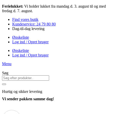
Videre
Ferielukket:
Vi holder lukket fra mandag d. 3. august til og med
til
fredag d. 7. august.
indhold
Find vores butik
Kundeservice: 24 79 80 80
Dag-til-dag levering
Ønskeliste
Log ind / Opret bruger
Ønskeliste
Log ind / Opret bruger
Menu
Søg
Hurtig
og sikker levering
Vi sender pakken samme dag!