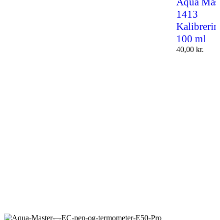
Aqua Mast
1413
Kalibreri
100 ml
40,00
kr.