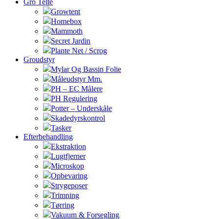
Gro Telte
Growtent
Homebox
Mammoth
Secret Jardin
Plante Net / Scrog
Groudstyr
Mylar Og Bassin Folie
Måleudstyr Mm.
PH – EC Målere
PH Regulering
Potter – Underskåle
Skadedyrskontrol
Tasker
Efterbehandling
Ekstraktion
Lugtfjerner
Microskop
Opbevaring
Strygeposer
Trimning
Tørring
Vakuum & Forsegling