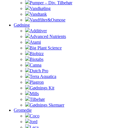
Pumper – Div. Tilbehør
Vandkøling
Vandtank
Vandfilter&Osmose
Gødning
Additiver
Advanced Nutrients
Atami
Big Plant Science
Biobizz
Biotabs
Canna
Dutch Pro
Terra Aquatica
Plagron
Gødnings Kit
Mills
Tilbehør
Gødnings Skemaer
Gromedie
Coco
Jord
Leca