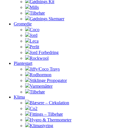
Gødnings Kit
Mills
Tilbehør
Gødnings Skemaer
Gromedie
Coco
Jord
Leca
Perlit
Jord Forbedring
Rockwool
Plantestart
Jiffy/Coco Trays
Rodhormon
Stiklinge Propogator
Varmemåtter
Tilbehør
Klima
Blæsere – Cirkulation
Co2
Fittings – Tilbehør
Hygro & Thermometer
Klimastyring