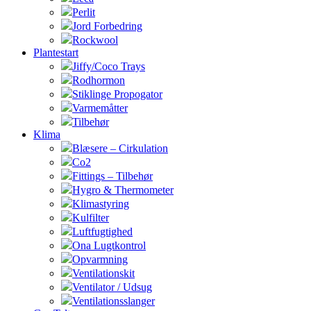
Perlit
Jord Forbedring
Rockwool
Plantestart
Jiffy/Coco Trays
Rodhormon
Stiklinge Propogator
Varmemåtter
Tilbehør
Klima
Blæsere – Cirkulation
Co2
Fittings – Tilbehør
Hygro & Thermometer
Klimastyring
Kulfilter
Luftfugtighed
Ona Lugtkontrol
Opvarmning
Ventilationskit
Ventilator / Udsug
Ventilationsslanger