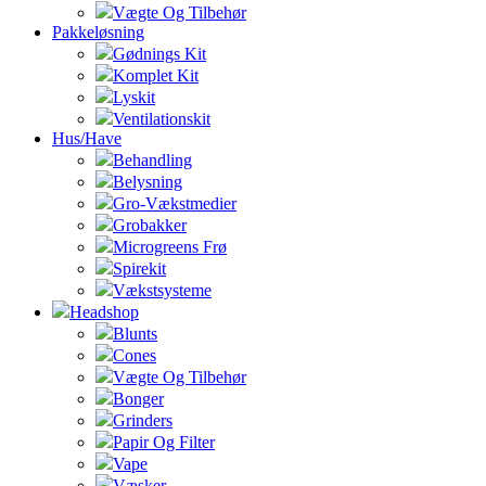
Vægte Og Tilbehør
Pakkeløsning
Gødnings Kit
Komplet Kit
Lyskit
Ventilationskit
Hus/Have
Behandling
Belysning
Gro-Vækstmedier
Grobakker
Microgreens Frø
Spirekit
Vækstsysteme
Headshop
Blunts
Cones
Vægte Og Tilbehør
Bonger
Grinders
Papir Og Filter
Vape
Væsker