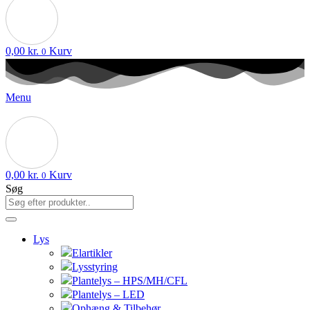
0,00
kr.
Kurv
0
Menu
0,00
kr.
Kurv
0
Søg
Lys
Elartikler
Lysstyring
Plantelys – HPS/MH/CFL
Plantelys – LED
Ophæng & Tilbehør