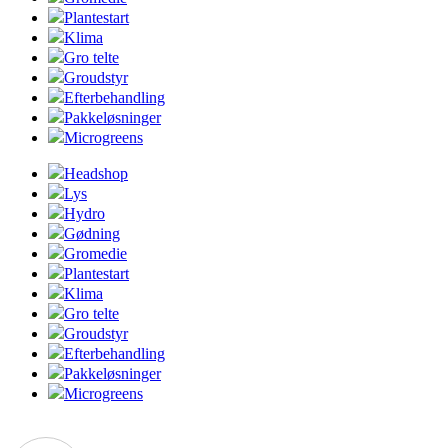
Plantestart
Klima
Gro telte
Groudstyr
Efterbehandling
Pakkeløsninger
Microgreens
Headshop
Lys
Hydro
Gødning
Gromedie
Plantestart
Klima
Gro telte
Groudstyr
Efterbehandling
Pakkeløsninger
Microgreens