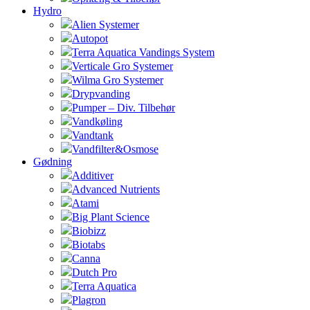
Hydro
Alien Systemer
Autopot
Terra Aquatica Vandings System
Verticale Gro Systemer
Wilma Gro Systemer
Drypvanding
Pumper – Div. Tilbehør
Vandkøling
Vandtank
Vandfilter&Osmose
Gødning
Additiver
Advanced Nutrients
Atami
Big Plant Science
Biobizz
Biotabs
Canna
Dutch Pro
Terra Aquatica
Plagron