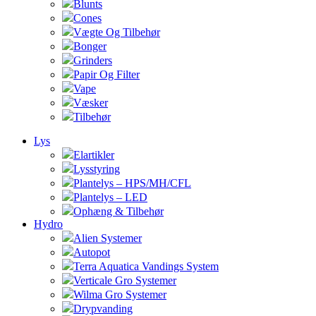
Blunts
Cones
Vægte Og Tilbehør
Bonger
Grinders
Papir Og Filter
Vape
Væsker
Tilbehør
Lys
Elartikler
Lysstyring
Plantelys – HPS/MH/CFL
Plantelys – LED
Ophæng & Tilbehør
Hydro
Alien Systemer
Autopot
Terra Aquatica Vandings System
Verticale Gro Systemer
Wilma Gro Systemer
Drypvanding