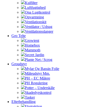
Kulfilter
Luftfugtighed
Ona Lugtkontrol
Opvarmning
Ventilationskit
Ventilator / Udsug
Ventilationsslanger
Gro Telte
Growtent
Homebox
Mammoth
Secret Jardin
Plante Net / Scrog
Groudstyr
Mylar Og Bassin Folie
Måleudstyr Mm.
PH – EC Målere
PH Regulering
Potter – Underskåle
Skadedyrskontrol
Tasker
Efterbehandling
Ekstraktion