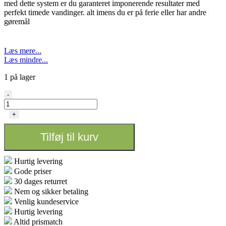
med dette system er du garanteret imponerende resultater med
perfekt timede vandinger. alt imens du er på ferie eller har andre
gøremål
Læs mere...
Læs mindre...
1 på lager
Alien
-
-
Easyfeed
+
40
pot
Tilføj til kurv
30L
antal
Hurtig levering
Gode priser
30 dages returret
Nem og sikker betaling
Venlig kundeservice
Hurtig levering
Altid prismatch