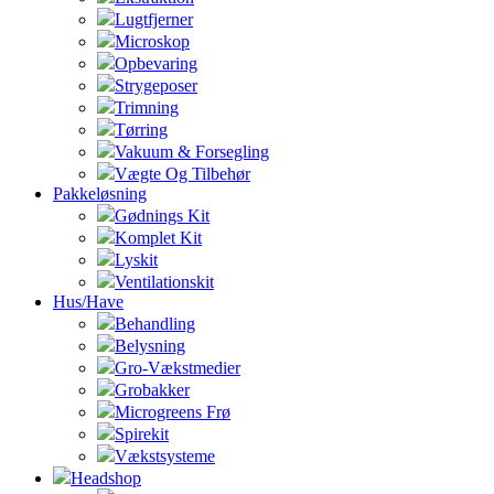
Lugtfjerner
Microskop
Opbevaring
Strygeposer
Trimning
Tørring
Vakuum & Forsegling
Vægte Og Tilbehør
Pakkeløsning
Gødnings Kit
Komplet Kit
Lyskit
Ventilationskit
Hus/Have
Behandling
Belysning
Gro-Vækstmedier
Grobakker
Microgreens Frø
Spirekit
Vækstsysteme
Headshop