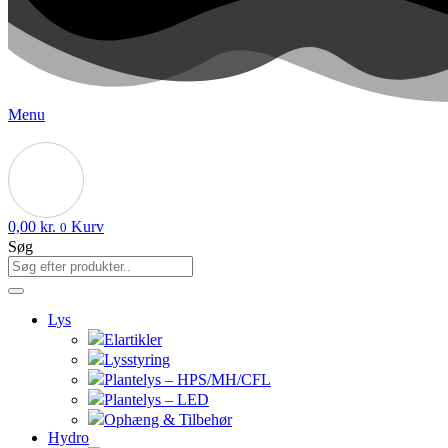
Menu
0,00
kr.
Kurv
0
Søg
Lys
Elartikler
Lysstyring
Plantelys – HPS/MH/CFL
Plantelys – LED
Ophæng & Tilbehør
Hydro