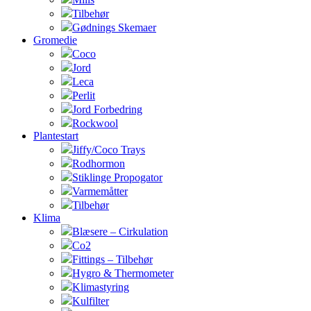
Tilbehør
Gødnings Skemaer
Gromedie
Coco
Jord
Leca
Perlit
Jord Forbedring
Rockwool
Plantestart
Jiffy/Coco Trays
Rodhormon
Stiklinge Propogator
Varmemåtter
Tilbehør
Klima
Blæsere – Cirkulation
Co2
Fittings – Tilbehør
Hygro & Thermometer
Klimastyring
Kulfilter