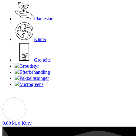
Plantestart
Klima
Gro telte
Groudstyr
Efterbehandling
Pakkeløsninger
Microgreens
0,00
kr.
Kurv
0