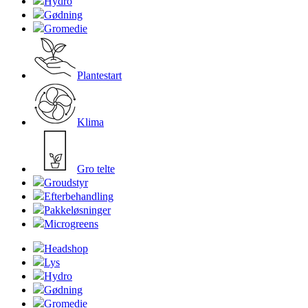
Hydro
Gødning
Gromedie
Plantestart
Klima
Gro telte
Groudstyr
Efterbehandling
Pakkeløsninger
Microgreens
Headshop
Lys
Hydro
Gødning
Gromedie