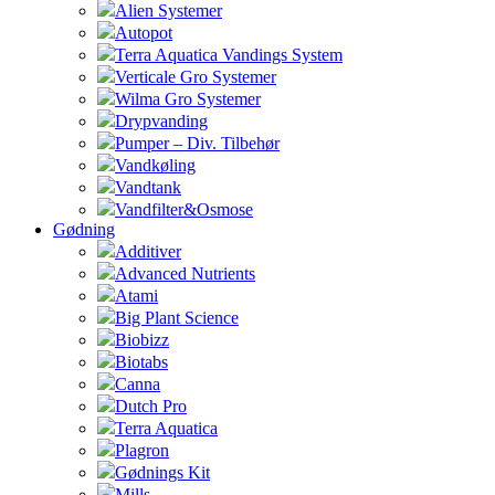
Alien Systemer
Autopot
Terra Aquatica Vandings System
Verticale Gro Systemer
Wilma Gro Systemer
Drypvanding
Pumper – Div. Tilbehør
Vandkøling
Vandtank
Vandfilter&Osmose
Gødning
Additiver
Advanced Nutrients
Atami
Big Plant Science
Biobizz
Biotabs
Canna
Dutch Pro
Terra Aquatica
Plagron
Gødnings Kit
Mills