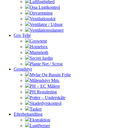
Luftfugtighed
Ona Lugtkontrol
Opvarmning
Ventilationskit
Ventilator / Udsug
Ventilationsslanger
Gro Telte
Growtent
Homebox
Mammoth
Secret Jardin
Plante Net / Scrog
Groudstyr
Mylar Og Bassin Folie
Måleudstyr Mm.
PH – EC Målere
PH Regulering
Potter – Underskåle
Skadedyrskontrol
Tasker
Efterbehandling
Ekstraktion
Lugtfjerner