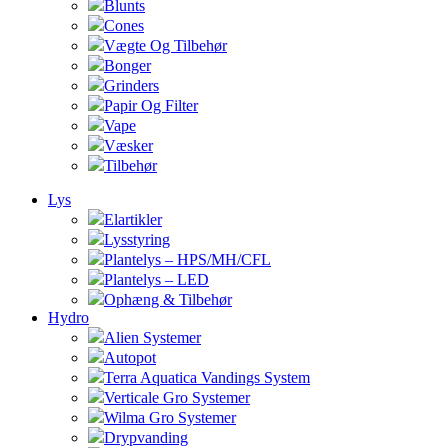
Blunts
Cones
Vægte Og Tilbehør
Bonger
Grinders
Papir Og Filter
Vape
Væsker
Tilbehør
Lys
Elartikler
Lysstyring
Plantelys – HPS/MH/CFL
Plantelys – LED
Ophæng & Tilbehør
Hydro
Alien Systemer
Autopot
Terra Aquatica Vandings System
Verticale Gro Systemer
Wilma Gro Systemer
Drypvanding