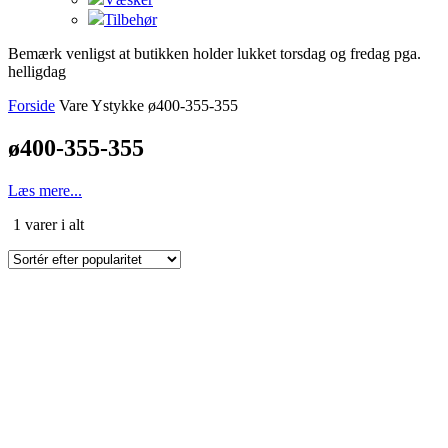
Tilbehør
Bemærk venligst at butikken holder lukket torsdag og fredag pga.
helligdag
Forside
Vare Ystykke
ø400-355-355
ø400-355-355
Læs mere...
Sorteret
1 varer i alt
efter
popularitet
Dette
vare
har
flere
varianter.
Mulighederne
kan
vælges
på