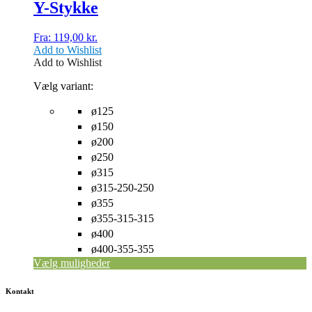
Y-Stykke
varesiden
Fra:
119,00
kr.
Add to Wishlist
Add to Wishlist
Vælg variant:
ø125
ø150
ø200
ø250
ø315
ø315-250-250
ø355
ø355-315-315
ø400
ø400-355-355
Vælg muligheder
Kontakt