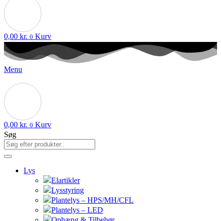
0,00
kr.
Kurv
0
Menu
0,00
kr.
Kurv
0
Søg
Lys
Elartikler
Lysstyring
Plantelys – HPS/MH/CFL
Plantelys – LED
Ophæng & Tilbehør