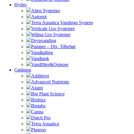
Hydro
Alien Systemer
Autopot
Terra Aquatica Vandings System
Verticale Gro Systemer
Wilma Gro Systemer
Drypvanding
Pumper – Div. Tilbehør
Vandkøling
Vandtank
Vandfilter&Osmose
Gødning
Additiver
Advanced Nutrients
Atami
Big Plant Science
Biobizz
Biotabs
Canna
Dutch Pro
Terra Aquatica
Plagron