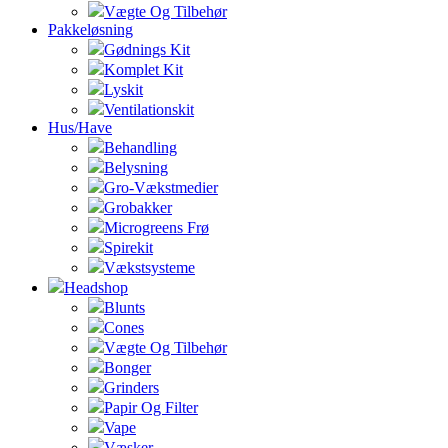
Vægte Og Tilbehør
Pakkeløsning
Gødnings Kit
Komplet Kit
Lyskit
Ventilationskit
Hus/Have
Behandling
Belysning
Gro-Vækstmedier
Grobakker
Microgreens Frø
Spirekit
Vækstsysteme
Headshop
Blunts
Cones
Vægte Og Tilbehør
Bonger
Grinders
Papir Og Filter
Vape
Væsker