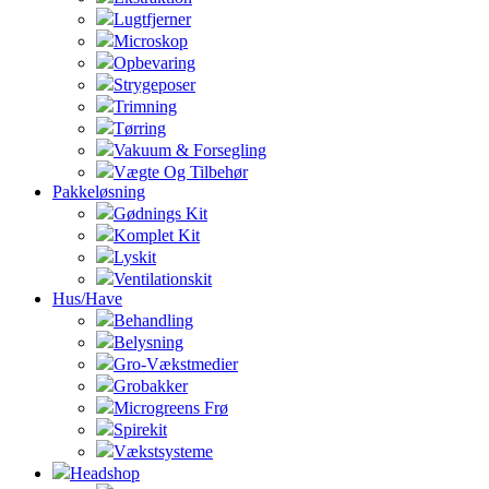
Lugtfjerner
Microskop
Opbevaring
Strygeposer
Trimning
Tørring
Vakuum & Forsegling
Vægte Og Tilbehør
Pakkeløsning
Gødnings Kit
Komplet Kit
Lyskit
Ventilationskit
Hus/Have
Behandling
Belysning
Gro-Vækstmedier
Grobakker
Microgreens Frø
Spirekit
Vækstsysteme
Headshop