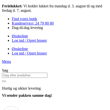
Videre
Ferielukket:
Vi holder lukket fra mandag d. 3. august til og med
til
fredag d. 7. august.
indhold
Find vores butik
Kundeservice: 24 79 80 80
Dag-til-dag levering
Ønskeliste
Log ind / Opret bruger
Ønskeliste
Log ind / Opret bruger
Menu
Søg
Hurtig
og sikker levering
Vi sender pakken samme dag!