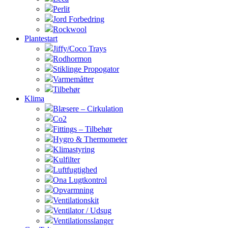
Perlit
Jord Forbedring
Rockwool
Plantestart
Jiffy/Coco Trays
Rodhormon
Stiklinge Propogator
Varmemåtter
Tilbehør
Klima
Blæsere – Cirkulation
Co2
Fittings – Tilbehør
Hygro & Thermometer
Klimastyring
Kulfilter
Luftfugtighed
Ona Lugtkontrol
Opvarmning
Ventilationskit
Ventilator / Udsug
Ventilationsslanger