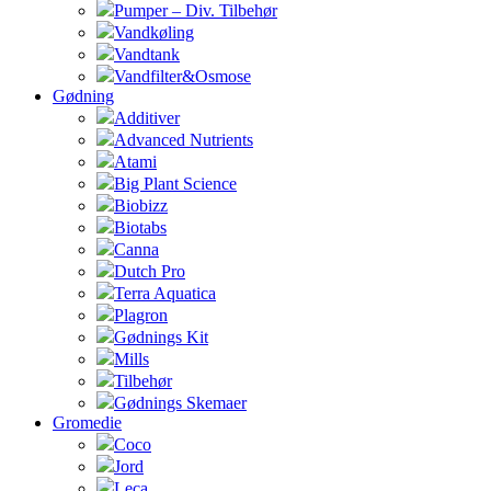
Pumper – Div. Tilbehør
Vandkøling
Vandtank
Vandfilter&Osmose
Gødning
Additiver
Advanced Nutrients
Atami
Big Plant Science
Biobizz
Biotabs
Canna
Dutch Pro
Terra Aquatica
Plagron
Gødnings Kit
Mills
Tilbehør
Gødnings Skemaer
Gromedie
Coco
Jord
Leca