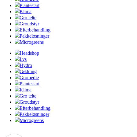
Plantestart
Klima
Gro telte
Groudstyr
Efterbehandling
Pakkeløsninger
Microgreens
Headshop
Lys
Hydro
Gødning
Gromedie
Plantestart
Klima
Gro telte
Groudstyr
Efterbehandling
Pakkeløsninger
Microgreens