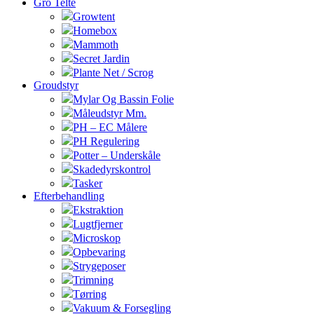
Gro Telte
Growtent
Homebox
Mammoth
Secret Jardin
Plante Net / Scrog
Groudstyr
Mylar Og Bassin Folie
Måleudstyr Mm.
PH – EC Målere
PH Regulering
Potter – Underskåle
Skadedyrskontrol
Tasker
Efterbehandling
Ekstraktion
Lugtfjerner
Microskop
Opbevaring
Strygeposer
Trimning
Tørring
Vakuum & Forsegling