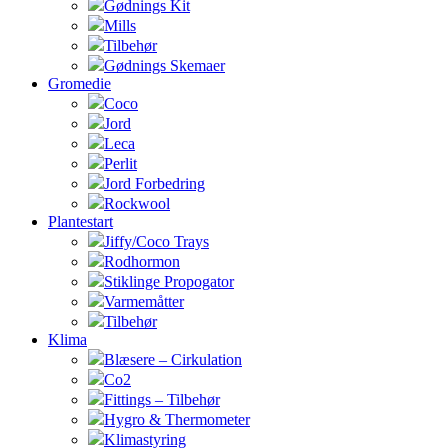
Gødnings Kit
Mills
Tilbehør
Gødnings Skemaer
Gromedie
Coco
Jord
Leca
Perlit
Jord Forbedring
Rockwool
Plantestart
Jiffy/Coco Trays
Rodhormon
Stiklinge Propogator
Varmemåtter
Tilbehør
Klima
Blæsere – Cirkulation
Co2
Fittings – Tilbehør
Hygro & Thermometer
Klimastyring