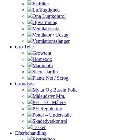
Kulfilter
Luftfugtighed
Ona Lugtkontrol
Opvarmning
Ventilationskit
Ventilator / Udsug
Ventilationsslanger
Gro Telte
Growtent
Homebox
Mammoth
Secret Jardin
Plante Net / Scrog
Groudstyr
Mylar Og Bassin Folie
Måleudstyr Mm.
PH – EC Målere
PH Regulering
Potter – Underskåle
Skadedyrskontrol
Tasker
Efterbehandling
Ekstraktion