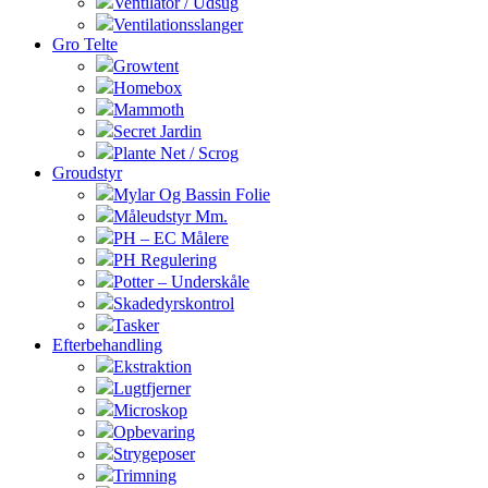
Ventilator / Udsug
Ventilationsslanger
Gro Telte
Growtent
Homebox
Mammoth
Secret Jardin
Plante Net / Scrog
Groudstyr
Mylar Og Bassin Folie
Måleudstyr Mm.
PH – EC Målere
PH Regulering
Potter – Underskåle
Skadedyrskontrol
Tasker
Efterbehandling
Ekstraktion
Lugtfjerner
Microskop
Opbevaring
Strygeposer
Trimning