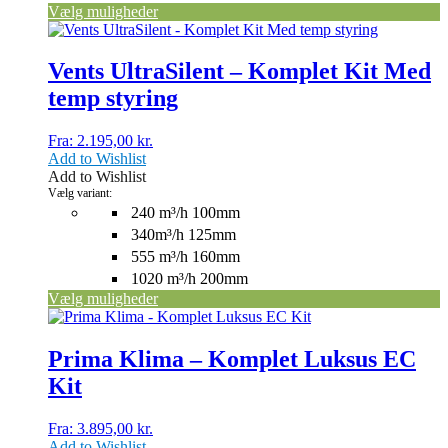
Vælg muligheder
Dette
vare
har
Vents UltraSilent – Komplet Kit Med
flere
temp styring
varianter.
Mulighederne
kan
Fra:
2.195,00
kr.
vælges
Add to Wishlist
på
Add to Wishlist
varesiden
Vælg variant:
240 m³/h 100mm
340m³/h 125mm
555 m³/h 160mm
1020 m³/h 200mm
Vælg muligheder
Dette
vare
har
Prima Klima – Komplet Luksus EC
flere
Kit
varianter.
Mulighederne
kan
Fra:
3.895,00
kr.
vælges
Add to Wishlist