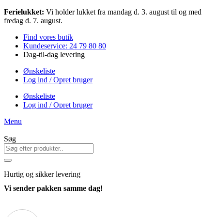
Videre
Ferielukket:
Vi holder lukket fra mandag d. 3. august til og med
til
fredag d. 7. august.
indhold
Find vores butik
Kundeservice: 24 79 80 80
Dag-til-dag levering
Ønskeliste
Log ind / Opret bruger
Ønskeliste
Log ind / Opret bruger
Menu
Søg
Hurtig
og sikker levering
Vi sender pakken samme dag!