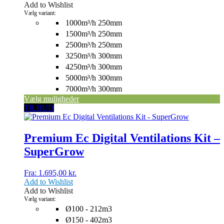
Add to Wishlist
vælges
Vælg variant:
på
1000m³/h 250mm
varesiden
1500m³/h 250mm
2500m³/h 250mm
3250m³/h 300mm
4250m³/h 300mm
5000m³/h 300mm
7000m³/h 300mm
Vælg muligheder
Dette
TILBUD
vare
har
flere
Premium Ec Digital Ventilations Kit –
varianter.
SuperGrow
Mulighederne
kan
vælges
Fra:
1.695,00
kr.
på
Add to Wishlist
varesiden
Add to Wishlist
Vælg variant:
Ø100 - 212m3
Ø150 - 402m3