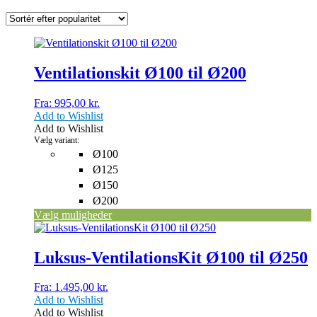
efter
popularitet
Dette
vare
har
Ventilationskit Ø100 til Ø200
flere
varianter.
Fra:
995,00
kr.
Mulighederne
Add to Wishlist
kan
Add to Wishlist
vælges
Vælg variant:
på
Ø100
varesiden
Ø125
Ø150
Ø200
Vælg muligheder
Dette
vare
har
Luksus-VentilationsKit Ø100 til Ø250
flere
varianter.
Fra:
1.495,00
kr.
Mulighederne
Add to Wishlist
kan
Add to Wishlist
vælges