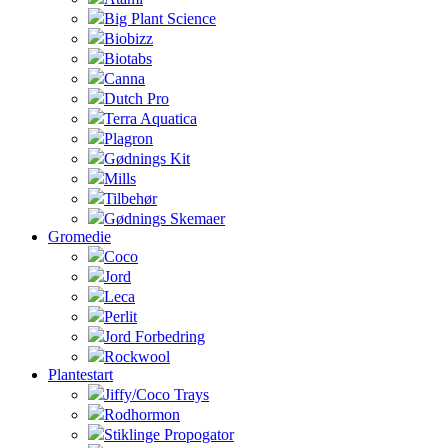
Big Plant Science
Biobizz
Biotabs
Canna
Dutch Pro
Terra Aquatica
Plagron
Gødnings Kit
Mills
Tilbehør
Gødnings Skemaer
Gromedie
Coco
Jord
Leca
Perlit
Jord Forbedring
Rockwool
Plantestart
Jiffy/Coco Trays
Rodhormon
Stiklinge Propogator