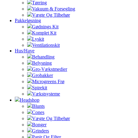
Tørring
Vakuum & Forsegling
Vægte Og Tilbehør
Pakkeløsning
Gødnings Kit
Komplet Kit
Lyskit
Ventilationskit
Hus/Have
Behandling
Belysning
Gro-Vækstmedier
Grobakker
Microgreens Frø
Spirekit
Vækstsysteme
Headshop
Blunts
Cones
Vægte Og Tilbehør
Bonger
Grinders
Papir Og Filter