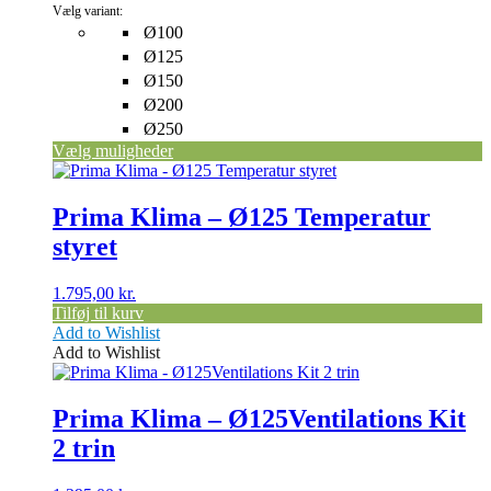
Vælg variant:
på
Ø100
varesiden
Ø125
Ø150
Ø200
Ø250
Vælg muligheder
Prima Klima – Ø125 Temperatur
styret
1.795,00
kr.
Tilføj til kurv
Add to Wishlist
Add to Wishlist
Prima Klima – Ø125Ventilations Kit
2 trin