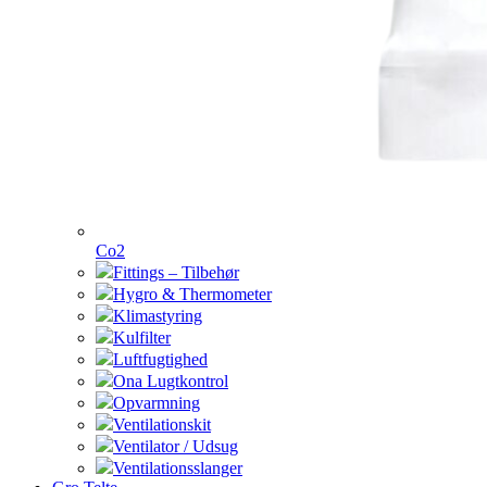
Co2
Fittings – Tilbehør
Hygro & Thermometer
Klimastyring
Kulfilter
Luftfugtighed
Ona Lugtkontrol
Opvarmning
Ventilationskit
Ventilator / Udsug
Ventilationsslanger