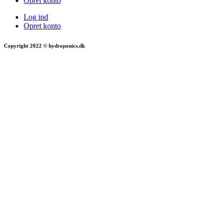
Opret konto
Log ind
Opret konto
Copyright 2022 © hydroponics.dk