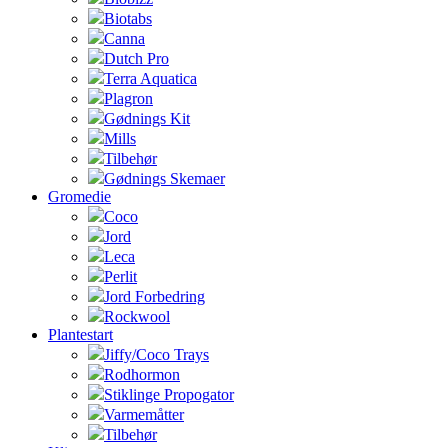
Biotabs
Canna
Dutch Pro
Terra Aquatica
Plagron
Gødnings Kit
Mills
Tilbehør
Gødnings Skemaer
Gromedie
Coco
Jord
Leca
Perlit
Jord Forbedring
Rockwool
Plantestart
Jiffy/Coco Trays
Rodhormon
Stiklinge Propogator
Varmemåtter
Tilbehør