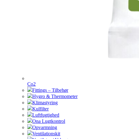
Co2
Fittings – Tilbehør
Hygro & Thermometer
Klimastyring
Kulfilter
Luftfugtighed
Ona Lugtkontrol
Opvarmning
Ventilationskit