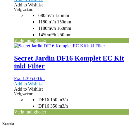
på
Add to Wishlist
varesiden
Vælg variant:
680m³/h 125mm
1180m³/h 150mm
1180m³/h 160mm
1450m³/h 250mm
Vælg muligheder
Dette
vare
har
Secret Jardin DF16 Komplet EC Kit
flere
inkl Filter
varianter.
Mulighederne
kan
Fra:
1.395,00
kr.
vælges
Add to Wishlist
på
Add to Wishlist
varesiden
Vælg variant:
DF16 150 m3/h
DF16 350 m3/h
Vælg muligheder
Kontakt