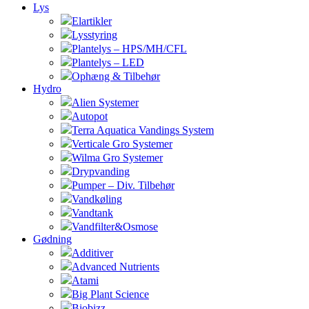
Lys
Elartikler
Lysstyring
Plantelys – HPS/MH/CFL
Plantelys – LED
Ophæng & Tilbehør
Hydro
Alien Systemer
Autopot
Terra Aquatica Vandings System
Verticale Gro Systemer
Wilma Gro Systemer
Drypvanding
Pumper – Div. Tilbehør
Vandkøling
Vandtank
Vandfilter&Osmose
Gødning
Additiver
Advanced Nutrients
Atami
Big Plant Science
Biobizz