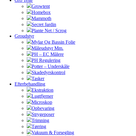
Gro Telte
Growtent
Homebox
Mammoth
Secret Jardin
Plante Net / Scrog
Groudstyr
Mylar Og Bassin Folie
Måleudstyr Mm.
PH – EC Målere
PH Regulering
Potter – Underskåle
Skadedyrskontrol
Tasker
Efterbehandling
Ekstraktion
Lugtfjerner
Microskop
Opbevaring
Strygeposer
Trimning
Tørring
Vakuum & Forsegling