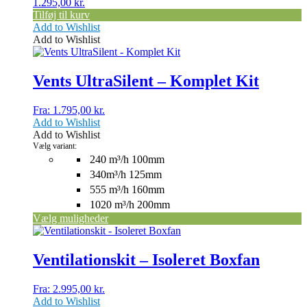
1.295,00
kr.
Tilføj til kurv
Add to Wishlist
Add to Wishlist
Dette
vare
har
Vents UltraSilent – Komplet Kit
flere
varianter.
Fra:
1.795,00
kr.
Mulighederne
Add to Wishlist
kan
Add to Wishlist
vælges
Vælg variant:
på
240 m³/h 100mm
varesiden
340m³/h 125mm
555 m³/h 160mm
1020 m³/h 200mm
Vælg muligheder
Dette
vare
har
Ventilationskit – Isoleret Boxfan
flere
varianter.
Fra:
2.995,00
kr.
Mulighederne
Add to Wishlist
kan