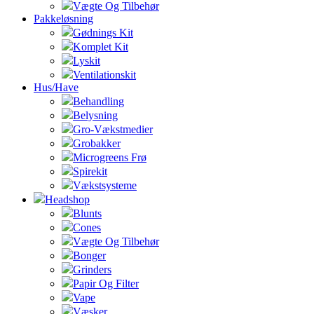
Vægte Og Tilbehør
Pakkeløsning
Gødnings Kit
Komplet Kit
Lyskit
Ventilationskit
Hus/Have
Behandling
Belysning
Gro-Vækstmedier
Grobakker
Microgreens Frø
Spirekit
Vækstsysteme
Headshop
Blunts
Cones
Vægte Og Tilbehør
Bonger
Grinders
Papir Og Filter
Vape
Væsker