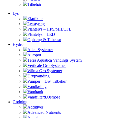
Tilbehør
Lys
Elartikler
Lysstyring
Plantelys – HPS/MH/CFL
Plantelys – LED
Ophæng & Tilbehør
Hydro
Alien Systemer
Autopot
Terra Aquatica Vandings System
Verticale Gro Systemer
Wilma Gro Systemer
Drypvanding
Pumper – Div. Tilbehør
Vandkøling
Vandtank
Vandfilter&Osmose
Gødning
Additiver
Advanced Nutrients
Atami