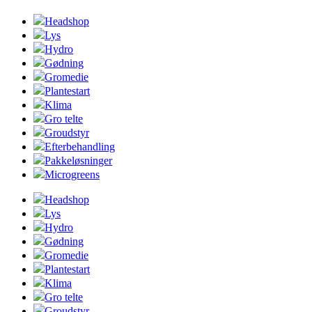
Headshop
Lys
Hydro
Gødning
Gromedie
Plantestart
Klima
Gro telte
Groudstyr
Efterbehandling
Pakkeløsninger
Microgreens
Headshop
Lys
Hydro
Gødning
Gromedie
Plantestart
Klima
Gro telte
Groudstyr