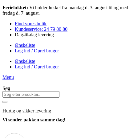
Videre
Ferielukket:
Vi holder lukket fra mandag d. 3. august til og med
til
fredag d. 7. august.
indhold
Find vores butik
Kundeservice: 24 79 80 80
Dag-til-dag levering
Ønskeliste
Log ind / Opret bruger
Ønskeliste
Log ind / Opret bruger
Menu
Søg
Hurtig
og sikker levering
Vi sender pakken samme dag!