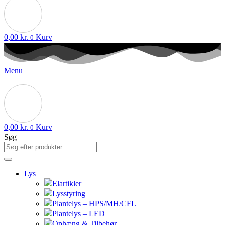
0,00
kr.
Kurv
0
Menu
0,00
kr.
Kurv
0
Søg
Lys
Elartikler
Lysstyring
Plantelys – HPS/MH/CFL
Plantelys – LED
Ophæng & Tilbehør