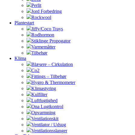
Perlit
Jord Forbedring
Rockwool
Plantestart
Jiffy/Coco Trays
Rodhormon
Stiklinge Propogator
Varmemåtter
Tilbehør
Klima
Blæsere – Cirkulation
Co2
Fittings – Tilbehør
Hygro & Thermometer
Klimastyring
Kulfilter
Luftfugtighed
Ona Lugtkontrol
Opvarmning
Ventilationskit
Ventilator / Udsug
Ventilationsslanger