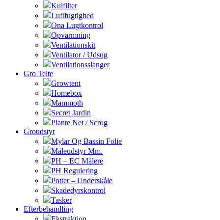
Kulfilter
Luftfugtighed
Ona Lugtkontrol
Opvarmning
Ventilationskit
Ventilator / Udsug
Ventilationsslanger
Gro Telte
Growtent
Homebox
Mammoth
Secret Jardin
Plante Net / Scrog
Groudstyr
Mylar Og Bassin Folie
Måleudstyr Mm.
PH – EC Målere
PH Regulering
Potter – Underskåle
Skadedyrskontrol
Tasker
Efterbehandling
Ekstraktion