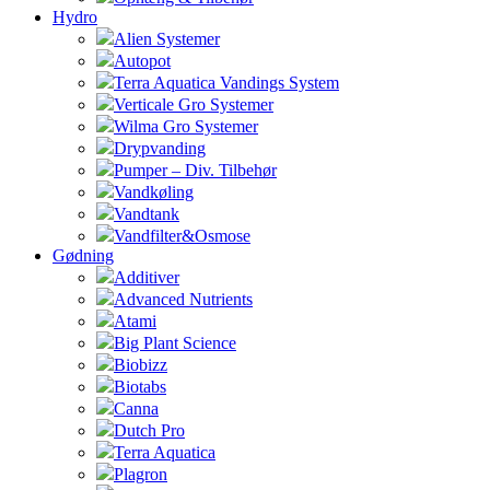
Hydro
Alien Systemer
Autopot
Terra Aquatica Vandings System
Verticale Gro Systemer
Wilma Gro Systemer
Drypvanding
Pumper – Div. Tilbehør
Vandkøling
Vandtank
Vandfilter&Osmose
Gødning
Additiver
Advanced Nutrients
Atami
Big Plant Science
Biobizz
Biotabs
Canna
Dutch Pro
Terra Aquatica
Plagron