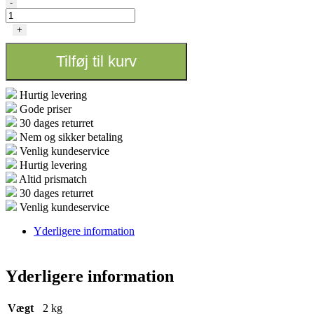
SHOGUN
-
-
Samurai
+
Coco
Multipack
Tilføj til kurv
antal
Hurtig levering
Gode priser
30 dages returret
Nem og sikker betaling
Venlig kundeservice
Hurtig levering
Altid prismatch
30 dages returret
Venlig kundeservice
Yderligere information
Yderligere information
Vægt
2 kg