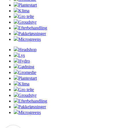
Plantestart
Klima
Gro telte
Groudstyr
Efterbehandling
Pakkeløsninger
Microgreens
Headshop
Lys
Hydro
Gødning
Gromedie
Plantestart
Klima
Gro telte
Groudstyr
Efterbehandling
Pakkeløsninger
Microgreens