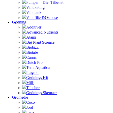
Pumper – Div. Tilbehør
Vandkøling
Vandtank
Vandfilter&Osmose
Gødning
Additiver
Advanced Nutrients
Atami
Big Plant Science
Biobizz
Biotabs
Canna
Dutch Pro
Terra Aquatica
Plagron
Gødnings Kit
Mills
Tilbehør
Gødnings Skemaer
Gromedie
Coco
Jord
Leca