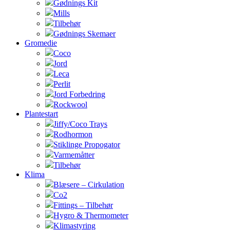
Gødnings Kit
Mills
Tilbehør
Gødnings Skemaer
Gromedie
Coco
Jord
Leca
Perlit
Jord Forbedring
Rockwool
Plantestart
Jiffy/Coco Trays
Rodhormon
Stiklinge Propogator
Varmemåtter
Tilbehør
Klima
Blæsere – Cirkulation
Co2
Fittings – Tilbehør
Hygro & Thermometer
Klimastyring