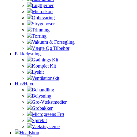
Lugtfjerner
Microskop
Opbevaring
Strygeposer
Trimning
Tørring
Vakuum & Forsegling
Vægte Og Tilbehør
Pakkeløsning
Gødnings Kit
Komplet Kit
Lyskit
Ventilationskit
Hus/Have
Behandling
Belysning
Gro-Vækstmedier
Grobakker
Microgreens Frø
Spirekit
Vækstsysteme
Headshop