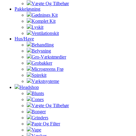
Vægte Og Tilbehør
Pakkeløsning
Gødnings Kit
Komplet Kit
Lyskit
Ventilationskit
Hus/Have
Behandling
Belysning
Gro-Vækstmedier
Grobakker
Microgreens Frø
Spirekit
Vækstsysteme
Headshop
Blunts
Cones
Vægte Og Tilbehør
Bonger
Grinders
Papir Og Filter
Vape
Væsker