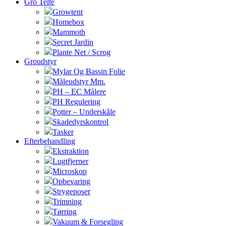
Gro Telte
Growtent
Homebox
Mammoth
Secret Jardin
Plante Net / Scrog
Groudstyr
Mylar Og Bassin Folie
Måleudstyr Mm.
PH – EC Målere
PH Regulering
Potter – Underskåle
Skadedyrskontrol
Tasker
Efterbehandling
Ekstraktion
Lugtfjerner
Microskop
Opbevaring
Strygeposer
Trimning
Tørring
Vakuum & Forsegling