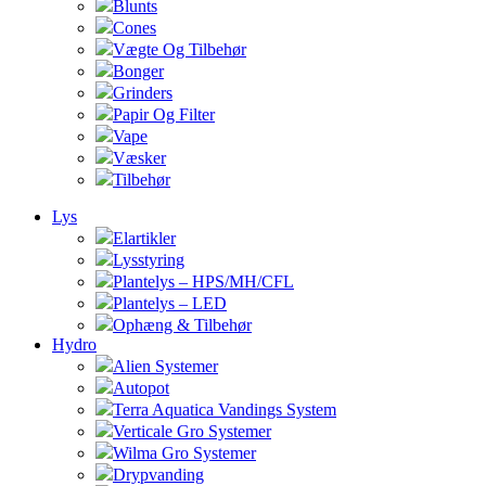
Blunts
Cones
Vægte Og Tilbehør
Bonger
Grinders
Papir Og Filter
Vape
Væsker
Tilbehør
Lys
Elartikler
Lysstyring
Plantelys – HPS/MH/CFL
Plantelys – LED
Ophæng & Tilbehør
Hydro
Alien Systemer
Autopot
Terra Aquatica Vandings System
Verticale Gro Systemer
Wilma Gro Systemer
Drypvanding