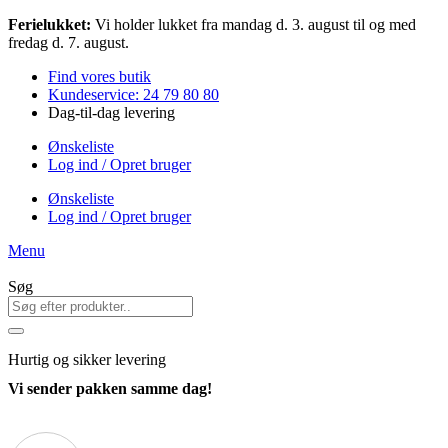
Videre
Ferielukket:
Vi holder lukket fra mandag d. 3. august til og med
til
fredag d. 7. august.
indhold
Find vores butik
Kundeservice: 24 79 80 80
Dag-til-dag levering
Ønskeliste
Log ind / Opret bruger
Ønskeliste
Log ind / Opret bruger
Menu
Søg
Hurtig
og sikker levering
Vi sender pakken samme dag!