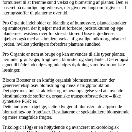
formuleret til at fremme sund vækst og blomstring af planter. Den er
baseret på naturlige ingredienser, der giver en langsom frigivelse af
næringsstoffer til planterne over tid.
Pro Organic indeholder en blanding af humussyre, planteekstrakter
og aminosyrer, der hjælper med at forbedre jordstrukturen og øge
planternes resistens over for stressfaktorer. Disse ingredienser
hjælper også med at stimulere vækst af gavnlige mikroorganismer i
jorden, hvilket yderligere forbedrer plantens sundhed.
Pro Organic er nem at bruge og kan anvendes til alle typer planter,
herunder grøntsager, frugttræer, blomster og stueplanter. Det er også
egnet til både indendørs og udendørs dyrkning samt hydroponiske
løsninger.
Bloom Booster er en kraftig organisk blomsterstimulator, der
genererer eksplosiv blomstring og massiv frugtproduktion.
Det øger metabolisk aktivitet og mineraloptagelse ved at anvende
biostimulerende stoffer og organiske transportforstærkere – ikke
syntetiske PGR’er.
Dette inducerer rigelige, tætte klynger af blomster i de afgørende
blomstrings- og frugtfaser. Resultaterne er spektakulære blomstrende
og mere smagfulde frugter.
Trikologic (10g) er en højtydende og avanceret mikrobiologisk