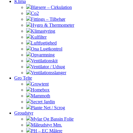
Klima
Blæsere – Cirkulation
Co2
Fittings – Tilbehør
Hygro & Thermometer
Klimastyring
Kulfilter
Luftfugtighed
Ona Lugtkontrol
Opvarmning
Ventilationskit
Ventilator / Udsug
Ventilationsslanger
Gro Telte
Growtent
Homebox
Mammoth
Secret Jardin
Plante Net / Scrog
Groudstyr
Mylar Og Bassin Folie
Måleudstyr Mm.
PH – EC Målere