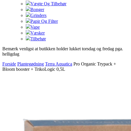
Vægte Og Tilbehør
Bonger
Grinders
Papir Og Filter
Vape
Væsker
Tilbehør
Bemærk venligst at butikken holder lukket torsdag og fredag pga.
helligdag
Forside
Plantegødning
Terra Aquatica
Pro Organic Trypack +
Bloom booster + TrikoLogic 0,5L