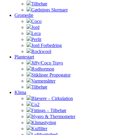
Tilbehør
Gødnings Skemaer
Gromedie
Coco
Jord
Leca
Perlit
Jord Forbedring
Rockwool
Plantestart
Jiffy/Coco Trays
Rodhormon
Stiklinge Propogator
Varmemåtter
Tilbehør
Klima
Blæsere – Cirkulation
Co2
Fittings – Tilbehør
Hygro & Thermometer
Klimastyring
Kulfilter
Luftfugtighed