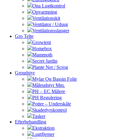
Ona Lugtkontrol
Opvarmning
Ventilationskit
Ventilator / Udsug
Ventilationsslanger
Gro Telte
Growtent
Homebox
Mammoth
Secret Jardin
Plante Net / Scrog
Groudstyr
Mylar Og Bassin Folie
Måleudstyr Mm.
PH – EC Målere
PH Regulering
Potter – Underskåle
Skadedyrskontrol
Tasker
Efterbehandling
Ekstraktion
Lugtfjerner