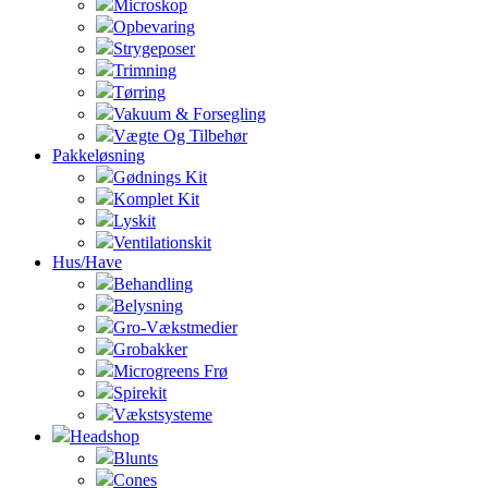
Microskop
Opbevaring
Strygeposer
Trimning
Tørring
Vakuum & Forsegling
Vægte Og Tilbehør
Pakkeløsning
Gødnings Kit
Komplet Kit
Lyskit
Ventilationskit
Hus/Have
Behandling
Belysning
Gro-Vækstmedier
Grobakker
Microgreens Frø
Spirekit
Vækstsysteme
Headshop
Blunts
Cones