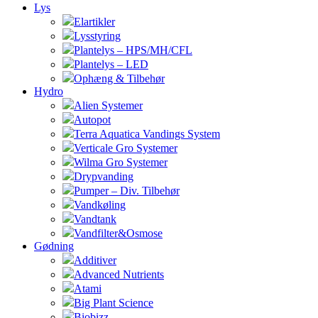
Lys
Elartikler
Lysstyring
Plantelys – HPS/MH/CFL
Plantelys – LED
Ophæng & Tilbehør
Hydro
Alien Systemer
Autopot
Terra Aquatica Vandings System
Verticale Gro Systemer
Wilma Gro Systemer
Drypvanding
Pumper – Div. Tilbehør
Vandkøling
Vandtank
Vandfilter&Osmose
Gødning
Additiver
Advanced Nutrients
Atami
Big Plant Science
Biobizz