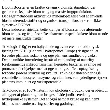
Bloom Booster er en kraftig organisk blomsterstimulator, der
genererer eksplosiv blomstring og massiv frugtproduktion.
Det øger metabolisk aktivitet og mineraloptagelse ved at anvende
biostimulerende stoffer og organiske transportforstærkere – ikke
syntetiske PGR’er.
Dette inducerer rigelige, tætte klynger af blomster i de afgørende
blomstrings- og frugtfaser. Resultaterne er spektakulære blomstrende
og mere smagfulde frugter.
Trikologic (10g) er en højtydende og avanceret mikrobiologisk
løsning fra GHE (General Hydroponics Europe) designet til at
forbedre plantens rodzone og øge plantens sundhed og vækst.
Denne unikke formulering består af en blanding af naturligt
forekommende mikroorganismer, herunder bakterier, svampe og
protozoer, der hjælper med at øge næringsstoffets optagelse og
forbedre jordens struktur og kvalitet. Trikologic indeholder også
essentielle aminosyrer, enzymer og vitaminer, som yderligere styrker
plantens immunitet og vækstpotentiale.
Trikologic er et 100% naturligt og økologisk produkt, der er ideelt til
alle typer af planter og kan bruges i både jordbaserede og
hydroponiske systemer. Det er også nemt at bruge og kan nemt
blandes med andre næringsstoffer og gødninger.