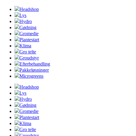
Headshop
Lys
Hydro
Gødning
Gromedie
Plantestart
Klima
Gro telte
Groudstyr
Efterbehandling
Pakkeløsninger
Microgreens
Headshop
Lys
Hydro
Gødning
Gromedie
Plantestart
Klima
Gro telte
Groudstyr