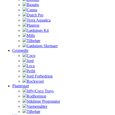
Biotabs
Canna
Dutch Pro
Terra Aquatica
Plagron
Gødnings Kit
Mills
Tilbehør
Gødnings Skemaer
Gromedie
Coco
Jord
Leca
Perlit
Jord Forbedring
Rockwool
Plantestart
Jiffy/Coco Trays
Rodhormon
Stiklinge Propogator
Varmemåtter
Tilbehør