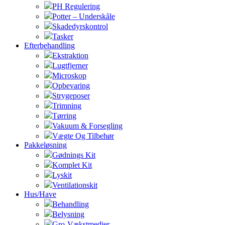
PH Regulering
Potter – Underskåle
Skadedyrskontrol
Tasker
Efterbehandling
Ekstraktion
Lugtfjerner
Microskop
Opbevaring
Strygeposer
Trimning
Tørring
Vakuum & Forsegling
Vægte Og Tilbehør
Pakkeløsning
Gødnings Kit
Komplet Kit
Lyskit
Ventilationskit
Hus/Have
Behandling
Belysning
Gro-Vækstmedier