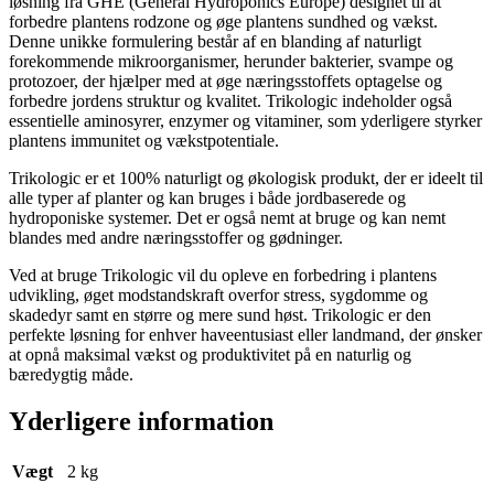
løsning fra GHE (General Hydroponics Europe) designet til at
forbedre plantens rodzone og øge plantens sundhed og vækst.
Denne unikke formulering består af en blanding af naturligt
forekommende mikroorganismer, herunder bakterier, svampe og
protozoer, der hjælper med at øge næringsstoffets optagelse og
forbedre jordens struktur og kvalitet. Trikologic indeholder også
essentielle aminosyrer, enzymer og vitaminer, som yderligere styrker
plantens immunitet og vækstpotentiale.
Trikologic er et 100% naturligt og økologisk produkt, der er ideelt til
alle typer af planter og kan bruges i både jordbaserede og
hydroponiske systemer. Det er også nemt at bruge og kan nemt
blandes med andre næringsstoffer og gødninger.
Ved at bruge Trikologic vil du opleve en forbedring i plantens
udvikling, øget modstandskraft overfor stress, sygdomme og
skadedyr samt en større og mere sund høst. Trikologic er den
perfekte løsning for enhver haveentusiast eller landmand, der ønsker
at opnå maksimal vækst og produktivitet på en naturlig og
bæredygtig måde.
Yderligere information
Vægt
2 kg