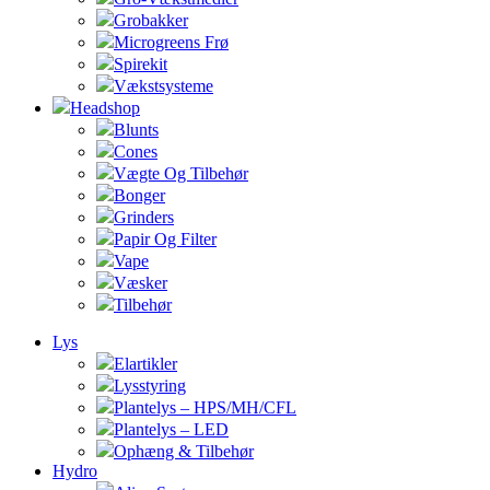
Grobakker
Microgreens Frø
Spirekit
Vækstsysteme
Headshop
Blunts
Cones
Vægte Og Tilbehør
Bonger
Grinders
Papir Og Filter
Vape
Væsker
Tilbehør
Lys
Elartikler
Lysstyring
Plantelys – HPS/MH/CFL
Plantelys – LED
Ophæng & Tilbehør
Hydro