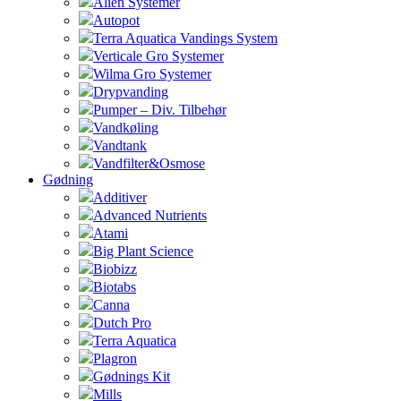
Alien Systemer
Autopot
Terra Aquatica Vandings System
Verticale Gro Systemer
Wilma Gro Systemer
Drypvanding
Pumper – Div. Tilbehør
Vandkøling
Vandtank
Vandfilter&Osmose
Gødning
Additiver
Advanced Nutrients
Atami
Big Plant Science
Biobizz
Biotabs
Canna
Dutch Pro
Terra Aquatica
Plagron
Gødnings Kit
Mills