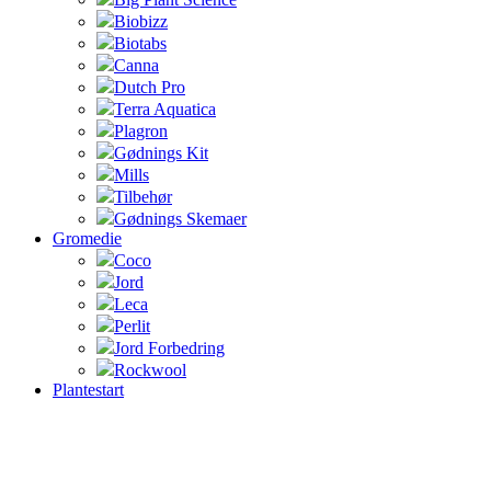
Biobizz
Biotabs
Canna
Dutch Pro
Terra Aquatica
Plagron
Gødnings Kit
Mills
Tilbehør
Gødnings Skemaer
Gromedie
Coco
Jord
Leca
Perlit
Jord Forbedring
Rockwool
Plantestart