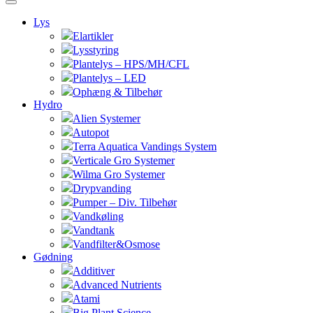
Lys
Elartikler
Lysstyring
Plantelys – HPS/MH/CFL
Plantelys – LED
Ophæng & Tilbehør
Hydro
Alien Systemer
Autopot
Terra Aquatica Vandings System
Verticale Gro Systemer
Wilma Gro Systemer
Drypvanding
Pumper – Div. Tilbehør
Vandkøling
Vandtank
Vandfilter&Osmose
Gødning
Additiver
Advanced Nutrients
Atami
Big Plant Science