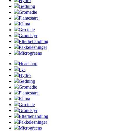
Hydro
Gødning
Gromedie
Plantestart
Klima
Gro telte
Groudstyr
Efterbehandling
Pakkeløsninger
Microgreens
Headshop
Lys
Hydro
Gødning
Gromedie
Plantestart
Klima
Gro telte
Groudstyr
Efterbehandling
Pakkeløsninger
Microgreens