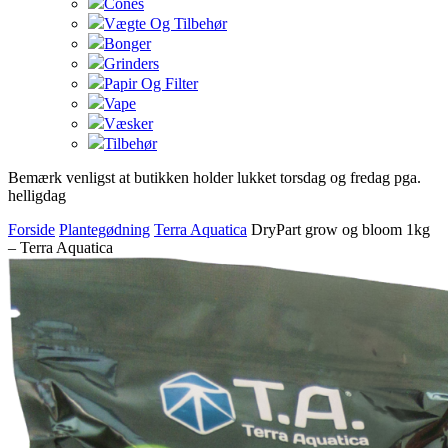
Cones
Vægte Og Tilbehør
Bonger
Grinders
Papir Og Filter
Vape
Væsker
Tilbehør
Bemærk venligst at butikken holder lukket torsdag og fredag pga.
helligdag
Forside
Plantegødning
Terra Aquatica
DryPart grow og bloom 1kg
– Terra Aquatica