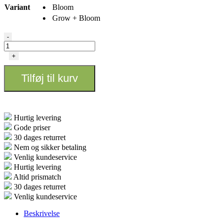
Variant
Bloom
Grow + Bloom
DryPart
-
grow
og
+
bloom
1kg
Tilføj til kurv
–
Terra
Aquatica
antal
Hurtig levering
Gode priser
30 dages returret
Nem og sikker betaling
Venlig kundeservice
Hurtig levering
Altid prismatch
30 dages returret
Venlig kundeservice
Beskrivelse