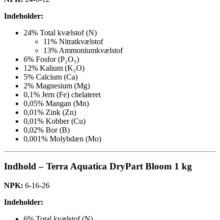
Indeholder:
24% Total kvælstof (N)
11% Nitratkvælstof
13% Ammoniumkvælstof
6% Fosfor (P₂O₅)
12% Kalium (K₂O)
5% Calcium (Ca)
2% Magnesium (Mg)
0,1% Jern (Fe) chelateret
0,05% Mangan (Mn)
0,01% Zink (Zn)
0,01% Kobber (Cu)
0,02% Bor (B)
0,001% Molybdæn (Mo)
Indhold – Terra Aquatica DryPart Bloom 1 kg
NPK:
6-16-26
Indeholder:
6% Total kvælstof (N)