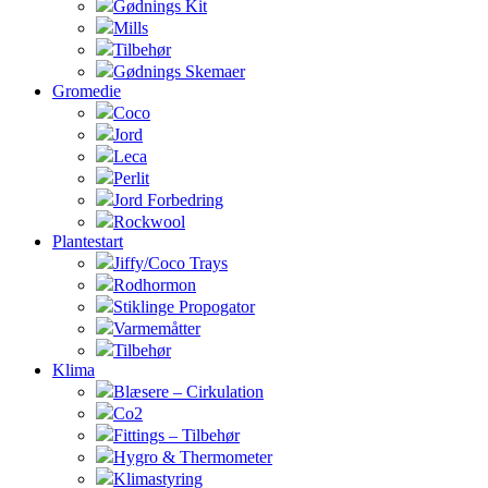
Gødnings Kit
Mills
Tilbehør
Gødnings Skemaer
Gromedie
Coco
Jord
Leca
Perlit
Jord Forbedring
Rockwool
Plantestart
Jiffy/Coco Trays
Rodhormon
Stiklinge Propogator
Varmemåtter
Tilbehør
Klima
Blæsere – Cirkulation
Co2
Fittings – Tilbehør
Hygro & Thermometer
Klimastyring