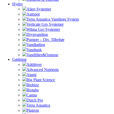
Hydro
Alien Systemer
Autopot
Terra Aquatica Vandings System
Verticale Gro Systemer
Wilma Gro Systemer
Drypvanding
Pumper – Div. Tilbehør
Vandkøling
Vandtank
Vandfilter&Osmose
Gødning
Additiver
Advanced Nutrients
Atami
Big Plant Science
Biobizz
Biotabs
Canna
Dutch Pro
Terra Aquatica
Plagron