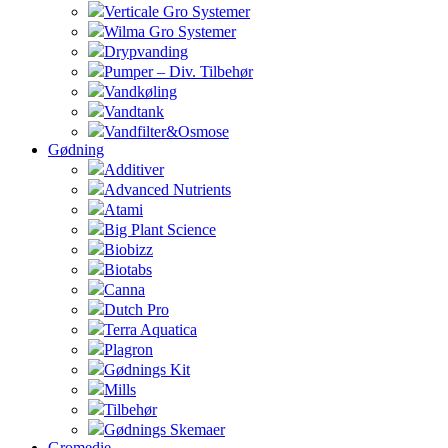
Verticale Gro Systemer
Wilma Gro Systemer
Drypvanding
Pumper – Div. Tilbehør
Vandkøling
Vandtank
Vandfilter&Osmose
Gødning
Additiver
Advanced Nutrients
Atami
Big Plant Science
Biobizz
Biotabs
Canna
Dutch Pro
Terra Aquatica
Plagron
Gødnings Kit
Mills
Tilbehør
Gødnings Skemaer
Gromedie