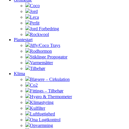
Coco
Jord
Leca
Perlit
Jord Forbedring
Rockwool
Plantestart
Jiffy/Coco Trays
Rodhormon
Stiklinge Propogator
Varmemåtter
Tilbehør
Klima
Blæsere – Cirkulation
Co2
Fittings – Tilbehør
Hygro & Thermometer
Klimastyring
Kulfilter
Luftfugtighed
Ona Lugtkontrol
Opvarmning