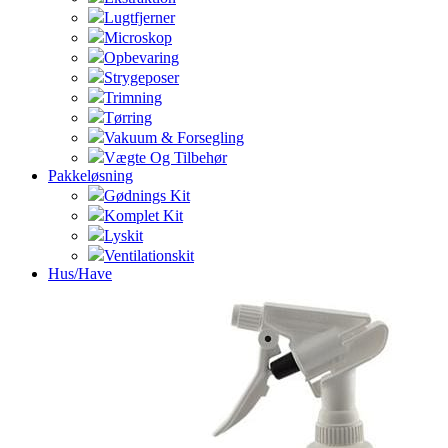
Lugtfjerner
Microskop
Opbevaring
Strygeposer
Trimning
Tørring
Vakuum & Forsegling
Vægte Og Tilbehør
Pakkeløsning
Gødnings Kit
Komplet Kit
Lyskit
Ventilationskit
Hus/Have