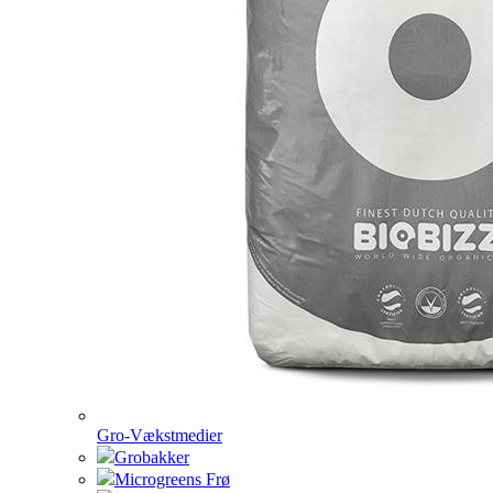
Gro-Vækstmedier
Grobakker
Microgreens Frø