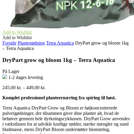
Add to Wishlist
Add to Wishlist
Forside
Plantegødning
Terra Aquatica
DryPart grow og bloom 1kg
– Terra Aquatica
DryPart grow og bloom 1kg – Terra Aquatica
På Lager
1-2 dages levering
Prisinterval:
245,00
kr.
–
449,00
kr.
245,00 kr.
Komplet professionel planteernæring fra spiring til høst.
til
449,00 kr.
Terra Aquatica DryPart Grow og Bloom er højkoncentrerede
pulvergødninger, der tilsammen giver dine planter alt, hvad de
behøver gennem hele dyrkningscyklussen. DryPart Grow anvendes
i vækstfasen for at udvikle kraftige rødder, stærke stængler og sund
bladmasse, mens DryPart Bloom understøtter blomstring,