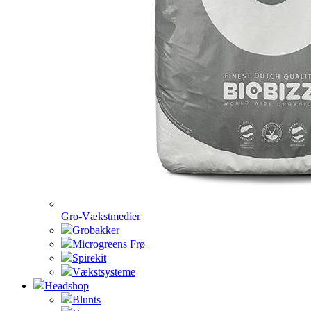
Gro-Vækstmedier
Grobakker
Microgreens Frø
Spirekit
Vækstsysteme
Headshop
Blunts