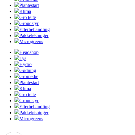
Plantestart
Klima
Gro telte
Groudstyr
Efterbehandling
Pakkeløsninger
Microgreens
Headshop
Lys
Hydro
Gødning
Gromedie
Plantestart
Klima
Gro telte
Groudstyr
Efterbehandling
Pakkeløsninger
Microgreens