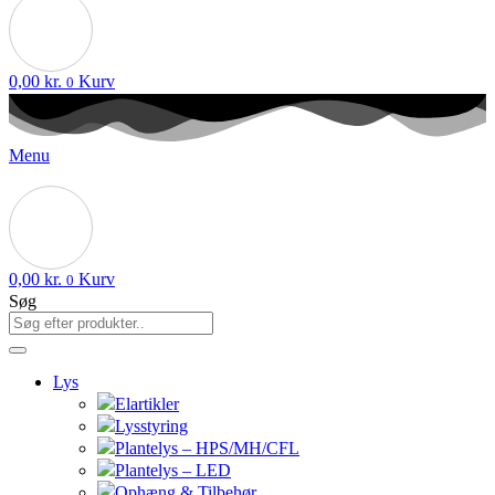
0,00
kr.
Kurv
0
Menu
0,00
kr.
Kurv
0
Søg
Lys
Elartikler
Lysstyring
Plantelys – HPS/MH/CFL
Plantelys – LED
Ophæng & Tilbehør