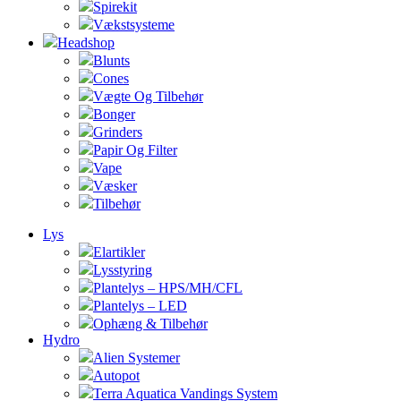
Spirekit
Vækstsysteme
Headshop
Blunts
Cones
Vægte Og Tilbehør
Bonger
Grinders
Papir Og Filter
Vape
Væsker
Tilbehør
Lys
Elartikler
Lysstyring
Plantelys – HPS/MH/CFL
Plantelys – LED
Ophæng & Tilbehør
Hydro
Alien Systemer
Autopot
Terra Aquatica Vandings System