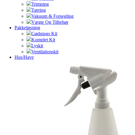
Trimning
Tørring
Vakuum & Forsegling
Vægte Og Tilbehør
Pakkeløsning
Gødnings Kit
Komplet Kit
Lyskit
Ventilationskit
Hus/Have