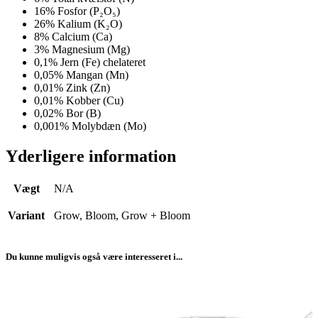
16% Fosfor (P₂O₅)
26% Kalium (K₂O)
8% Calcium (Ca)
3% Magnesium (Mg)
0,1% Jern (Fe) chelateret
0,05% Mangan (Mn)
0,01% Zink (Zn)
0,01% Kobber (Cu)
0,02% Bor (B)
0,001% Molybdæn (Mo)
Yderligere information
Vægt
N/A
Variant
Grow, Bloom, Grow + Bloom
Du kunne muligvis også være interesseret i...