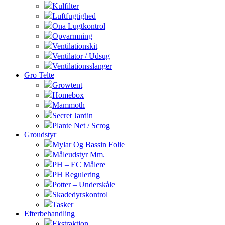
Kulfilter
Luftfugtighed
Ona Lugtkontrol
Opvarmning
Ventilationskit
Ventilator / Udsug
Ventilationsslanger
Gro Telte
Growtent
Homebox
Mammoth
Secret Jardin
Plante Net / Scrog
Groudstyr
Mylar Og Bassin Folie
Måleudstyr Mm.
PH – EC Målere
PH Regulering
Potter – Underskåle
Skadedyrskontrol
Tasker
Efterbehandling
Ekstraktion