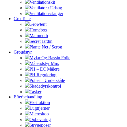
Ventilationskit
Ventilator / Udsug
Ventilationsslanger
Gro Telte
Growtent
Homebox
Mammoth
Secret Jardin
Plante Net / Scrog
Groudstyr
Mylar Og Bassin Folie
Måleudstyr Mm.
PH – EC Målere
PH Regulering
Potter – Underskåle
Skadedyrskontrol
Tasker
Efterbehandling
Ekstraktion
Lugtfjerner
Microskop
Opbevaring
Strygeposer