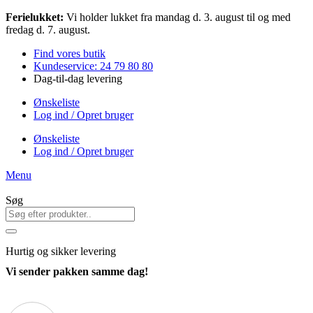
Videre
Ferielukket:
Vi holder lukket fra mandag d. 3. august til og med
til
fredag d. 7. august.
indhold
Find vores butik
Kundeservice: 24 79 80 80
Dag-til-dag levering
Ønskeliste
Log ind / Opret bruger
Ønskeliste
Log ind / Opret bruger
Menu
Søg
Hurtig
og sikker levering
Vi sender pakken samme dag!