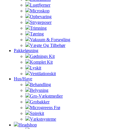
Lugtfjerner
Microskop
Opbevaring
Strygeposer
Trimning
Tørring
Vakuum & Forsegling
Vægte Og Tilbehør
Pakkeløsning
Gødnings Kit
Komplet Kit
Lyskit
Ventilationskit
Hus/Have
Behandling
Belysning
Gro-Vækstmedier
Grobakker
Microgreens Frø
Spirekit
Vækstsysteme
Headshop