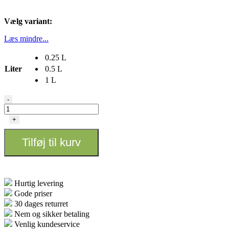
Vælg variant:
Læs mindre...
0.25 L
Liter
0.5 L
1 L
Biobizz
-
Bio
PH+
+
antal
Tilføj til kurv
Hurtig levering
Gode priser
30 dages returret
Nem og sikker betaling
Venlig kundeservice