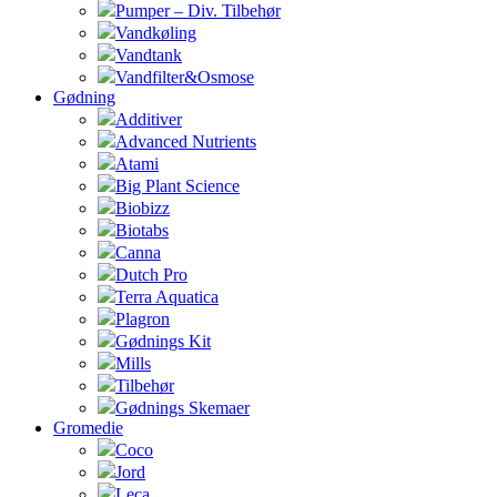
Pumper – Div. Tilbehør
Vandkøling
Vandtank
Vandfilter&Osmose
Gødning
Additiver
Advanced Nutrients
Atami
Big Plant Science
Biobizz
Biotabs
Canna
Dutch Pro
Terra Aquatica
Plagron
Gødnings Kit
Mills
Tilbehør
Gødnings Skemaer
Gromedie
Coco
Jord
Leca