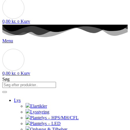
0,00
kr.
Kurv
0
Menu
0,00
kr.
Kurv
0
Søg
Lys
Elartikler
Lysstyring
Plantelys – HPS/MH/CFL
Plantelys – LED
Ophæng & Tilbehør