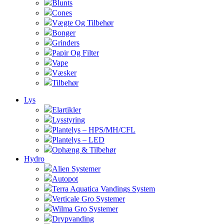
Blunts
Cones
Vægte Og Tilbehør
Bonger
Grinders
Papir Og Filter
Vape
Væsker
Tilbehør
Lys
Elartikler
Lysstyring
Plantelys – HPS/MH/CFL
Plantelys – LED
Ophæng & Tilbehør
Hydro
Alien Systemer
Autopot
Terra Aquatica Vandings System
Verticale Gro Systemer
Wilma Gro Systemer
Drypvanding