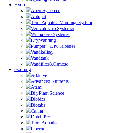
Hydro
Alien Systemer
Autopot
Terra Aquatica Vandings System
Verticale Gro Systemer
Wilma Gro Systemer
Drypvanding
Pumper – Div. Tilbehør
Vandkøling
Vandtank
Vandfilter&Osmose
Gødning
Additiver
Advanced Nutrients
Atami
Big Plant Science
Biobizz
Biotabs
Canna
Dutch Pro
Terra Aquatica
Plagron