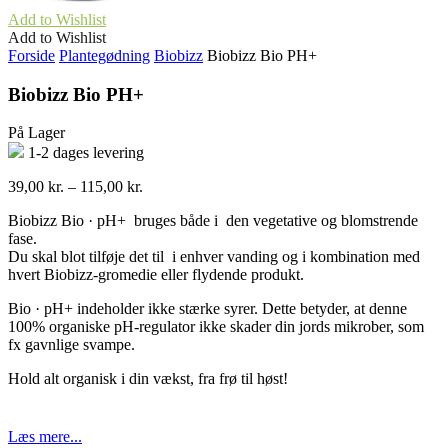
Add to Wishlist
Add to Wishlist
Forside
Plantegødning
Biobizz
Biobizz Bio PH+
Biobizz Bio PH+
På Lager
1-2 dages levering
Prisinterval:
39,00
kr.
–
115,00
kr.
39,00 kr.
Biobizz Bio · pH+ bruges både i den vegetative og blomstrende
til
fase.
115,00 kr.
Du skal blot tilføje det til i enhver vanding og i kombination med
hvert Biobizz-gromedie eller flydende produkt.
Bio · pH+ indeholder ikke stærke syrer. Dette betyder, at denne
100% organiske pH-regulator ikke skader din jords mikrober, som
fx gavnlige svampe.
Hold alt organisk i din vækst, fra frø til høst!
Læs mere...