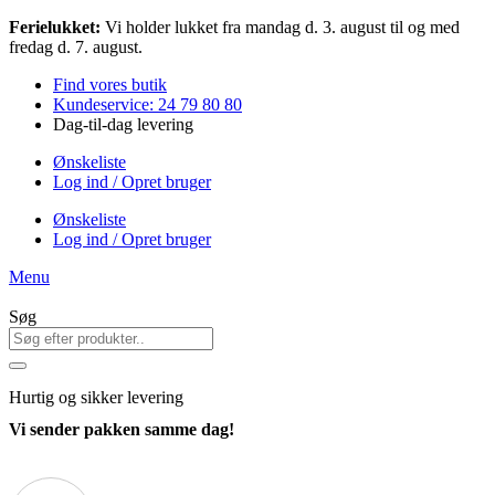
Videre
Ferielukket:
Vi holder lukket fra mandag d. 3. august til og med
til
fredag d. 7. august.
indhold
Find vores butik
Kundeservice: 24 79 80 80
Dag-til-dag levering
Ønskeliste
Log ind / Opret bruger
Ønskeliste
Log ind / Opret bruger
Menu
Søg
Hurtig
og sikker levering
Vi sender pakken samme dag!