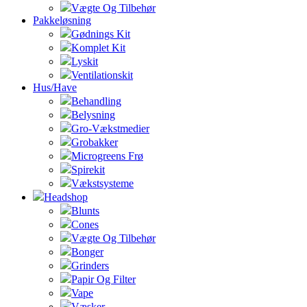
Vægte Og Tilbehør
Pakkeløsning
Gødnings Kit
Komplet Kit
Lyskit
Ventilationskit
Hus/Have
Behandling
Belysning
Gro-Vækstmedier
Grobakker
Microgreens Frø
Spirekit
Vækstsysteme
Headshop
Blunts
Cones
Vægte Og Tilbehør
Bonger
Grinders
Papir Og Filter
Vape
Væsker