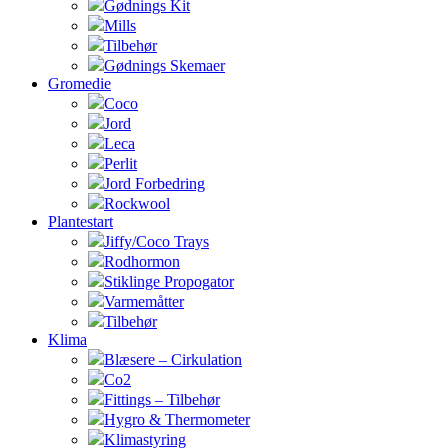
Gødnings Kit
Mills
Tilbehør
Gødnings Skemaer
Gromedie
Coco
Jord
Leca
Perlit
Jord Forbedring
Rockwool
Plantestart
Jiffy/Coco Trays
Rodhormon
Stiklinge Propogator
Varmemåtter
Tilbehør
Klima
Blæsere – Cirkulation
Co2
Fittings – Tilbehør
Hygro & Thermometer
Klimastyring