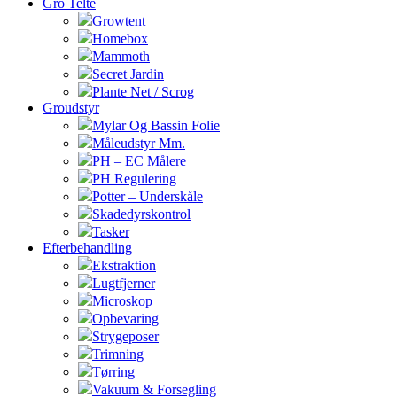
Gro Telte
Growtent
Homebox
Mammoth
Secret Jardin
Plante Net / Scrog
Groudstyr
Mylar Og Bassin Folie
Måleudstyr Mm.
PH – EC Målere
PH Regulering
Potter – Underskåle
Skadedyrskontrol
Tasker
Efterbehandling
Ekstraktion
Lugtfjerner
Microskop
Opbevaring
Strygeposer
Trimning
Tørring
Vakuum & Forsegling