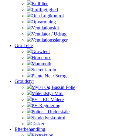
Kulfilter
Luftfugtighed
Ona Lugtkontrol
Opvarmning
Ventilationskit
Ventilator / Udsug
Ventilationsslanger
Gro Telte
Growtent
Homebox
Mammoth
Secret Jardin
Plante Net / Scrog
Groudstyr
Mylar Og Bassin Folie
Måleudstyr Mm.
PH – EC Målere
PH Regulering
Potter – Underskåle
Skadedyrskontrol
Tasker
Efterbehandling
Ekstraktion