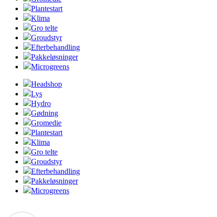
Plantestart
Klima
Gro telte
Groudstyr
Efterbehandling
Pakkeløsninger
Microgreens
Headshop
Lys
Hydro
Gødning
Gromedie
Plantestart
Klima
Gro telte
Groudstyr
Efterbehandling
Pakkeløsninger
Microgreens