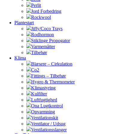
Perlit
Jord Forbedring
Rockwool
Plantestart
Jiffy/Coco Trays
Rodhormon
Stiklinge Propogator
Varmemåtter
Tilbehør
Klima
Blæsere – Cirkulation
Co2
Fittings – Tilbehør
Hygro & Thermometer
Klimastyring
Kulfilter
Luftfugtighed
Ona Lugtkontrol
Opvarmning
Ventilationskit
Ventilator / Udsug
Ventilationsslanger