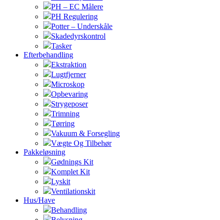
PH – EC Målere
PH Regulering
Potter – Underskåle
Skadedyrskontrol
Tasker
Efterbehandling
Ekstraktion
Lugtfjerner
Microskop
Opbevaring
Strygeposer
Trimning
Tørring
Vakuum & Forsegling
Vægte Og Tilbehør
Pakkeløsning
Gødnings Kit
Komplet Kit
Lyskit
Ventilationskit
Hus/Have
Behandling
Belysning