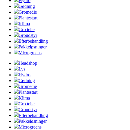
Hydro
Gødning
Gromedie
Plantestart
Klima
Gro telte
Groudstyr
Efterbehandling
Pakkeløsninger
Microgreens
Headshop
Lys
Hydro
Gødning
Gromedie
Plantestart
Klima
Gro telte
Groudstyr
Efterbehandling
Pakkeløsninger
Microgreens