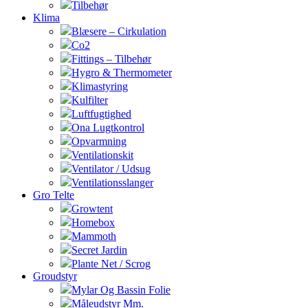
Tilbehør
Klima
Blæsere – Cirkulation
Co2
Fittings – Tilbehør
Hygro & Thermometer
Klimastyring
Kulfilter
Luftfugtighed
Ona Lugtkontrol
Opvarmning
Ventilationskit
Ventilator / Udsug
Ventilationsslanger
Gro Telte
Growtent
Homebox
Mammoth
Secret Jardin
Plante Net / Scrog
Groudstyr
Mylar Og Bassin Folie
Måleudstyr Mm.