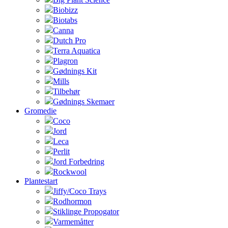
Biobizz
Biotabs
Canna
Dutch Pro
Terra Aquatica
Plagron
Gødnings Kit
Mills
Tilbehør
Gødnings Skemaer
Gromedie
Coco
Jord
Leca
Perlit
Jord Forbedring
Rockwool
Plantestart
Jiffy/Coco Trays
Rodhormon
Stiklinge Propogator
Varmemåtter