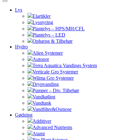
Lys
Elartikler
Lysstyring
Plantelys – HPS/MH/CFL
Plantelys – LED
Ophæng & Tilbehør
Hydro
Alien Systemer
Autopot
Terra Aquatica Vandings System
Verticale Gro Systemer
Wilma Gro Systemer
Drypvanding
Pumper – Div. Tilbehør
Vandkøling
Vandtank
Vandfilter&Osmose
Gødning
Additiver
Advanced Nutrients
Atami
Big Plant Science