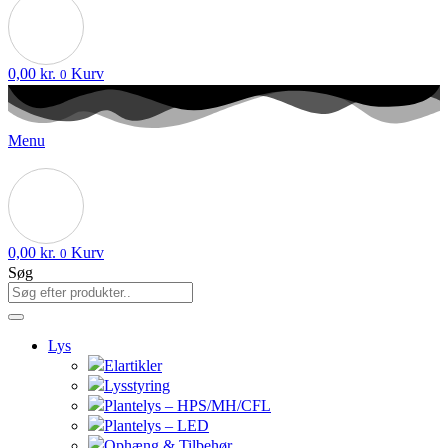
0,00
kr.
Kurv
0
Menu
0,00
kr.
Kurv
0
Søg
Lys
Elartikler
Lysstyring
Plantelys – HPS/MH/CFL
Plantelys – LED
Ophæng & Tilbehør