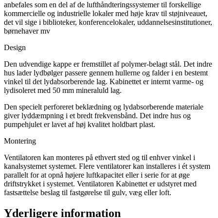
anbefales som en del af de lufthåndteringssystemer til forskellige
kommercielle og industrielle lokaler med høje krav til støjniveauet,
det vil sige i biblioteker, konferencelokaler, uddannelsesinstitutioner,
børnehaver mv
Design
Den udvendige kappe er fremstillet af polymer-belagt stål. Det indre
hus lader lydbølger passere gennem hullerne og falder i en bestemt
vinkel til det lydabsorberende lag. Kabinettet er internt varme- og
lydisoleret med 50 mm mineraluld lag.
Den specielt perforeret beklædning og lydabsorberende materiale
giver lyddæmpning i et bredt frekvensbånd. Det indre hus og
pumpehjulet er lavet af høj kvalitet holdbart plast.
Montering
Ventilatoren kan monteres på ethvert sted og til enhver vinkel i
kanalsystemet systemet. Flere ventilatorer kan installeres i ét system
parallelt for at opnå højere luftkapacitet eller i serie for at øge
driftstrykket i systemet. Ventilatoren Kabinettet er udstyret med
fastsættelse beslag til fastgørelse til gulv, væg eller loft.
Yderligere information