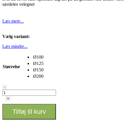
særdeles velegnet
Læs mere...
Vælg variant:
Læs mindre...
Ø100
Ø125
Størrelse
Ø150
Ø200
Vents
-
Ultrasilent
antal
+
Tilføj til kurv