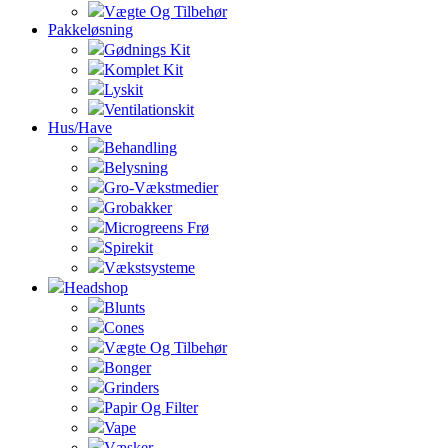
Vægte Og Tilbehør
Pakkeløsning
Gødnings Kit
Komplet Kit
Lyskit
Ventilationskit
Hus/Have
Behandling
Belysning
Gro-Vækstmedier
Grobakker
Microgreens Frø
Spirekit
Vækstsysteme
Headshop
Blunts
Cones
Vægte Og Tilbehør
Bonger
Grinders
Papir Og Filter
Vape
Væsker