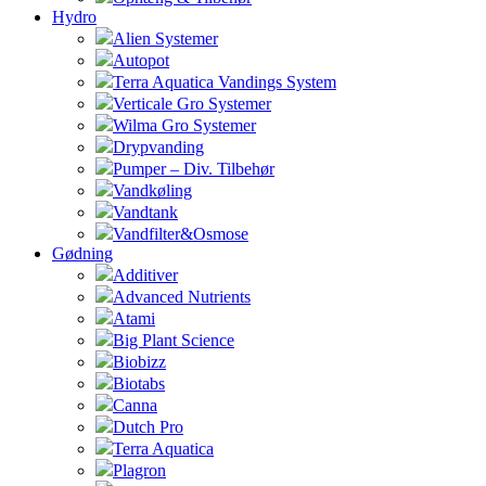
Hydro
Alien Systemer
Autopot
Terra Aquatica Vandings System
Verticale Gro Systemer
Wilma Gro Systemer
Drypvanding
Pumper – Div. Tilbehør
Vandkøling
Vandtank
Vandfilter&Osmose
Gødning
Additiver
Advanced Nutrients
Atami
Big Plant Science
Biobizz
Biotabs
Canna
Dutch Pro
Terra Aquatica
Plagron