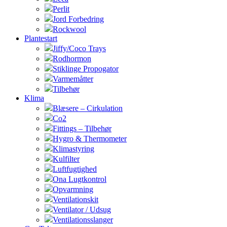
Perlit
Jord Forbedring
Rockwool
Plantestart
Jiffy/Coco Trays
Rodhormon
Stiklinge Propogator
Varmemåtter
Tilbehør
Klima
Blæsere – Cirkulation
Co2
Fittings – Tilbehør
Hygro & Thermometer
Klimastyring
Kulfilter
Luftfugtighed
Ona Lugtkontrol
Opvarmning
Ventilationskit
Ventilator / Udsug
Ventilationsslanger