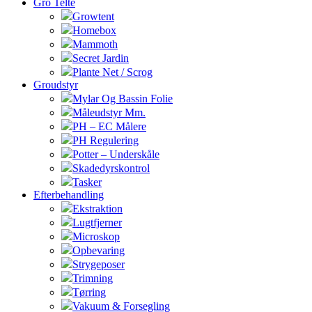
Gro Telte
Growtent
Homebox
Mammoth
Secret Jardin
Plante Net / Scrog
Groudstyr
Mylar Og Bassin Folie
Måleudstyr Mm.
PH – EC Målere
PH Regulering
Potter – Underskåle
Skadedyrskontrol
Tasker
Efterbehandling
Ekstraktion
Lugtfjerner
Microskop
Opbevaring
Strygeposer
Trimning
Tørring
Vakuum & Forsegling