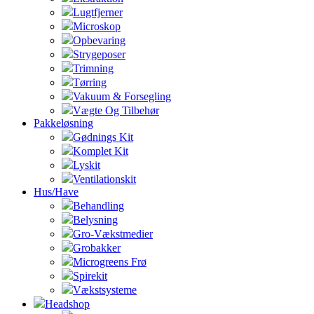
Lugtfjerner
Microskop
Opbevaring
Strygeposer
Trimning
Tørring
Vakuum & Forsegling
Vægte Og Tilbehør
Pakkeløsning
Gødnings Kit
Komplet Kit
Lyskit
Ventilationskit
Hus/Have
Behandling
Belysning
Gro-Vækstmedier
Grobakker
Microgreens Frø
Spirekit
Vækstsysteme
Headshop