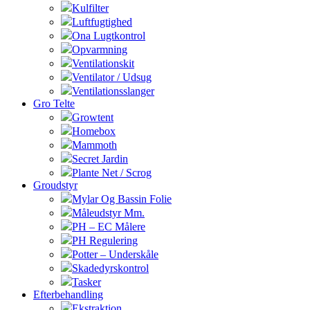
Kulfilter
Luftfugtighed
Ona Lugtkontrol
Opvarmning
Ventilationskit
Ventilator / Udsug
Ventilationsslanger
Gro Telte
Growtent
Homebox
Mammoth
Secret Jardin
Plante Net / Scrog
Groudstyr
Mylar Og Bassin Folie
Måleudstyr Mm.
PH – EC Målere
PH Regulering
Potter – Underskåle
Skadedyrskontrol
Tasker
Efterbehandling
Ekstraktion