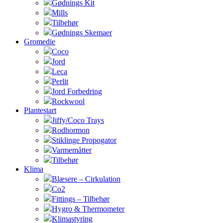
Gødnings Kit
Mills
Tilbehør
Gødnings Skemaer
Gromedie
Coco
Jord
Leca
Perlit
Jord Forbedring
Rockwool
Plantestart
Jiffy/Coco Trays
Rodhormon
Stiklinge Propogator
Varmemåtter
Tilbehør
Klima
Blæsere – Cirkulation
Co2
Fittings – Tilbehør
Hygro & Thermometer
Klimastyring