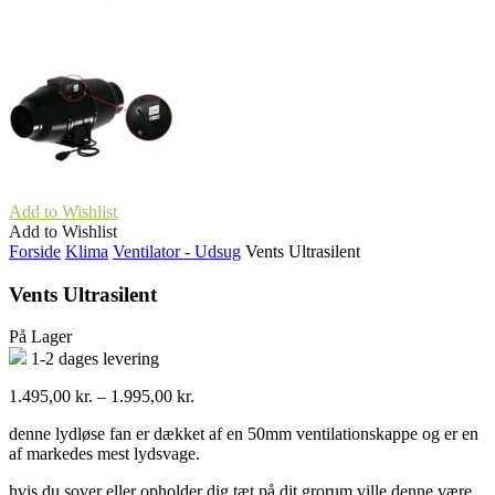
Add to Wishlist
Add to Wishlist
Forside
Klima
Ventilator - Udsug
Vents Ultrasilent
Vents Ultrasilent
På Lager
1-2 dages levering
Prisinterval:
1.495,00
kr.
–
1.995,00
kr.
1.495,00 kr.
denne lydløse fan er dækket af en 50mm ventilationskappe og er en
til
af markedes mest lydsvage.
1.995,00 kr.
hvis du sover eller opholder dig tæt på dit grorum ville denne være