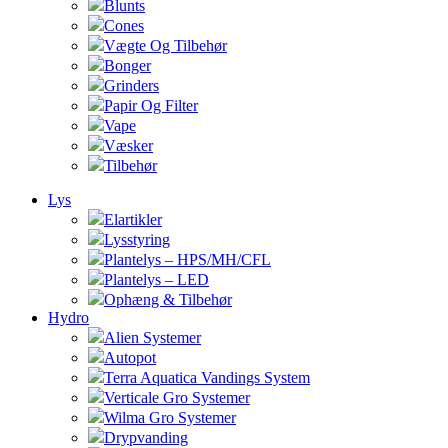
Blunts
Cones
Vægte Og Tilbehør
Bonger
Grinders
Papir Og Filter
Vape
Væsker
Tilbehør
Lys
Elartikler
Lysstyring
Plantelys – HPS/MH/CFL
Plantelys – LED
Ophæng & Tilbehør
Hydro
Alien Systemer
Autopot
Terra Aquatica Vandings System
Verticale Gro Systemer
Wilma Gro Systemer
Drypvanding