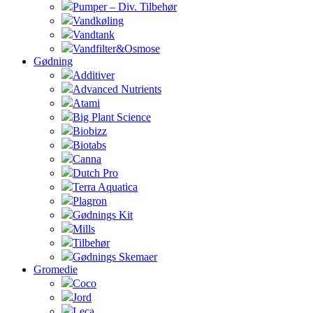
Pumper – Div. Tilbehør
Vandkøling
Vandtank
Vandfilter&Osmose
Gødning
Additiver
Advanced Nutrients
Atami
Big Plant Science
Biobizz
Biotabs
Canna
Dutch Pro
Terra Aquatica
Plagron
Gødnings Kit
Mills
Tilbehør
Gødnings Skemaer
Gromedie
Coco
Jord
Leca