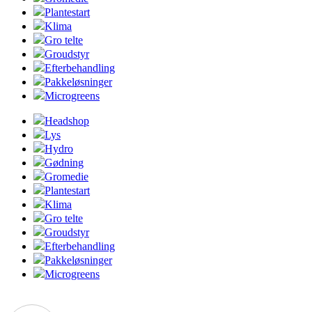
Plantestart
Klima
Gro telte
Groudstyr
Efterbehandling
Pakkeløsninger
Microgreens
Headshop
Lys
Hydro
Gødning
Gromedie
Plantestart
Klima
Gro telte
Groudstyr
Efterbehandling
Pakkeløsninger
Microgreens