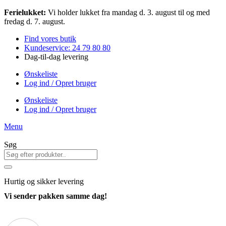
Videre
Ferielukket:
Vi holder lukket fra mandag d. 3. august til og med
til
fredag d. 7. august.
indhold
Find vores butik
Kundeservice: 24 79 80 80
Dag-til-dag levering
Ønskeliste
Log ind / Opret bruger
Ønskeliste
Log ind / Opret bruger
Menu
Søg
Hurtig
og sikker levering
Vi sender pakken samme dag!