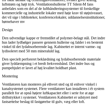
luftstrøm og højt tryk. Ventilationshullerne TT Silent-M fans
anbefales som en del af de lufthåndteringssystemer til forskellige
kommercielle og industrielle lokaler med høje krav til støjniveauet,
det vil sige i biblioteker, konferencelokaler, uddannelsesinstitutioner,
børnehaver mv
Design
Den udvendige kappe er fremstillet af polymer-belagt stål. Det indre
hus lader lydbølger passere gennem hullerne og falder i en bestemt
vinkel til det lydabsorberende lag. Kabinettet er internt varme- og
lydisoleret med 50 mm mineraluld lag.
Den specielt perforeret beklædning og lydabsorberende materiale
giver lyddæmpning i et bredt frekvensbånd. Det indre hus og
pumpehjulet er lavet af høj kvalitet holdbart plast.
Montering
Ventilatoren kan monteres på ethvert sted og til enhver vinkel i
kanalsystemet systemet. Flere ventilatorer kan installeres i ét system
parallelt for at opnå højere luftkapacitet eller i serie for at øge
driftstrykket i systemet. Ventilatoren Kabinettet er udstyret med
fastsættelse beslag til fastgørelse til gulv, væg eller loft.