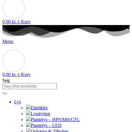
0,00
kr.
Kurv
0
Menu
0,00
kr.
Kurv
0
Søg
Lys
Elartikler
Lysstyring
Plantelys – HPS/MH/CFL
Plantelys – LED
Ophæng & Tilbehør