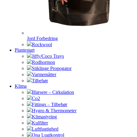
Jord Forbedring
Rockwool
Plantestart
Jiffy/Coco Trays
Rodhormon
Stiklinge Propogator
Varmemåtter
Tilbehør
Klima
Blæsere – Cirkulation
Co2
Fittings – Tilbehør
Hygro & Thermometer
Klimastyring
Kulfilter
Luftfugtighed
Ona Lugtkontrol