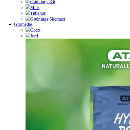
Gødnings Kit
Mills
Tilbehør
Gødnings Skemaer
Gromedie
Coco
Jord