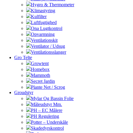
Hygro & Thermometer
Klimastyring
Kulfilter
Luftfugtighed
Ona Lugtkontrol
Opvarmning
Ventilationskit
Ventilator / Udsug
Ventilationsslanger
Gro Telte
Growtent
Homebox
Mammoth
Secret Jardin
Plante Net / Scrog
Groudstyr
Mylar Og Bassin Folie
Måleudstyr Mm.
PH – EC Målere
PH Regulering
Potter – Underskåle
Skadedyrskontrol