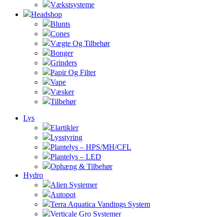
Vækstsysteme
Headshop
Blunts
Cones
Vægte Og Tilbehør
Bonger
Grinders
Papir Og Filter
Vape
Væsker
Tilbehør
Lys
Elartikler
Lysstyring
Plantelys – HPS/MH/CFL
Plantelys – LED
Ophæng & Tilbehør
Hydro
Alien Systemer
Autopot
Terra Aquatica Vandings System
Verticale Gro Systemer