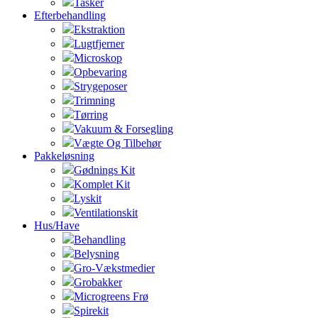
Tasker
Efterbehandling
Ekstraktion
Lugtfjerner
Microskop
Opbevaring
Strygeposer
Trimning
Tørring
Vakuum & Forsegling
Vægte Og Tilbehør
Pakkeløsning
Gødnings Kit
Komplet Kit
Lyskit
Ventilationskit
Hus/Have
Behandling
Belysning
Gro-Vækstmedier
Grobakker
Microgreens Frø
Spirekit