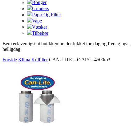
Bonger
Grinders
Papir Og Filter
Vape
Væsker
Tilbehør
Bemærk venligst at butikken holder lukket torsdag og fredag pga.
helligdag
Forside
Klima
Kulfilter
CAN-LITE – Ø 315 – 4500m3