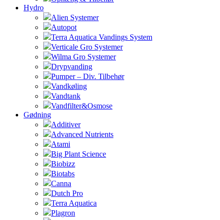
Hydro
Alien Systemer
Autopot
Terra Aquatica Vandings System
Verticale Gro Systemer
Wilma Gro Systemer
Drypvanding
Pumper – Div. Tilbehør
Vandkøling
Vandtank
Vandfilter&Osmose
Gødning
Additiver
Advanced Nutrients
Atami
Big Plant Science
Biobizz
Biotabs
Canna
Dutch Pro
Terra Aquatica
Plagron