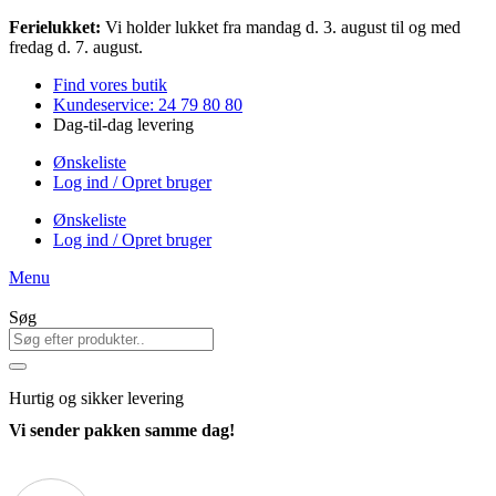
Videre
Ferielukket:
Vi holder lukket fra mandag d. 3. august til og med
til
fredag d. 7. august.
indhold
Find vores butik
Kundeservice: 24 79 80 80
Dag-til-dag levering
Ønskeliste
Log ind / Opret bruger
Ønskeliste
Log ind / Opret bruger
Menu
Søg
Hurtig
og sikker levering
Vi sender pakken samme dag!