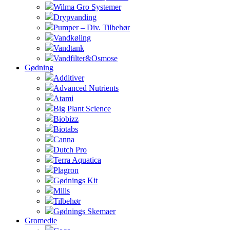
Wilma Gro Systemer
Drypvanding
Pumper – Div. Tilbehør
Vandkøling
Vandtank
Vandfilter&Osmose
Gødning
Additiver
Advanced Nutrients
Atami
Big Plant Science
Biobizz
Biotabs
Canna
Dutch Pro
Terra Aquatica
Plagron
Gødnings Kit
Mills
Tilbehør
Gødnings Skemaer
Gromedie