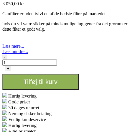
3.050,00
kr.
Canfilter er uden tvivl en af de bedste filtre på markedet.
hvis du vil være sikker på minds mulige lugtgener fra det grorum er
dette filter et godt valg.
Læs mere...
Læs mindre...
CAN-
-
LITE
-
+
Ø
315
Tilføj til kurv
-
4500m3
antal
Hurtig levering
Gode priser
30 dages returret
Nem og sikker betaling
Venlig kundeservice
Hurtig levering
Altid prismatch