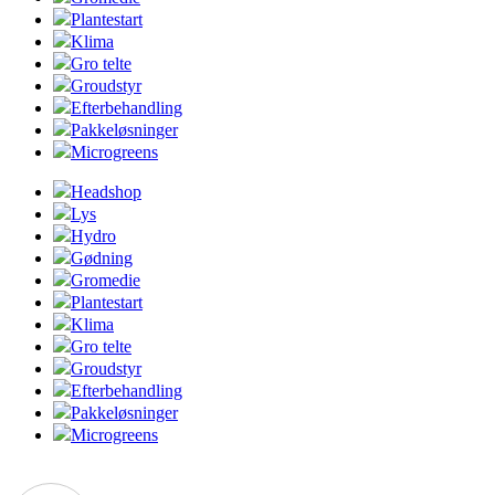
Plantestart
Klima
Gro telte
Groudstyr
Efterbehandling
Pakkeløsninger
Microgreens
Headshop
Lys
Hydro
Gødning
Gromedie
Plantestart
Klima
Gro telte
Groudstyr
Efterbehandling
Pakkeløsninger
Microgreens