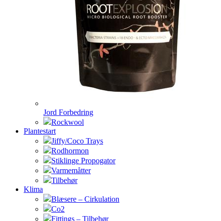
Jord Forbedring
Rockwool
Plantestart
Jiffy/Coco Trays
Rodhormon
Stiklinge Propogator
Varmemåtter
Tilbehør
Klima
Blæsere – Cirkulation
Co2
Fittings – Tilbehør