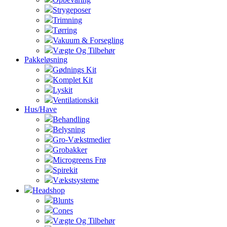
Strygeposer
Trimning
Tørring
Vakuum & Forsegling
Vægte Og Tilbehør
Pakkeløsning
Gødnings Kit
Komplet Kit
Lyskit
Ventilationskit
Hus/Have
Behandling
Belysning
Gro-Vækstmedier
Grobakker
Microgreens Frø
Spirekit
Vækstsysteme
Headshop
Blunts
Cones
Vægte Og Tilbehør