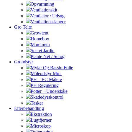
Opvarmning
Ventilationskit
Ventilator / Udsug
Ventilationsslanger
Gro Telte
Growtent
Homebox
Mammoth
Secret Jardin
Plante Net / Scrog
Groudstyr
Mylar Og Bassin Folie
Måleudstyr Mm.
PH – EC Målere
PH Regulering
Potter – Underskåle
Skadedyrskontrol
Tasker
Efterbehandling
Ekstraktion
Lugtfjerner
Microskop
Opbevaring