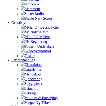
Homebox
Mammoth
Secret Jardin
Plante Net / Scrog
Groudstyr
Mylar Og Bassin Folie
Måleudstyr Mm.
PH – EC Målere
PH Regulering
Potter – Underskåle
Skadedyrskontrol
Tasker
Efterbehandling
Ekstraktion
Lugtfjerner
Microskop
Opbevaring
Strygeposer
Trimning
Tørring
Vakuum & Forsegling
Vægte Og Tilbehør