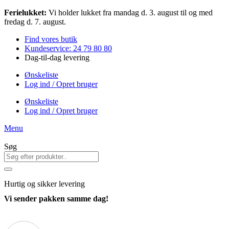
Videre
Ferielukket:
Vi holder lukket fra mandag d. 3. august til og med
til
fredag d. 7. august.
indhold
Find vores butik
Kundeservice: 24 79 80 80
Dag-til-dag levering
Ønskeliste
Log ind / Opret bruger
Ønskeliste
Log ind / Opret bruger
Menu
Søg
Hurtig
og sikker levering
Vi sender pakken samme dag!