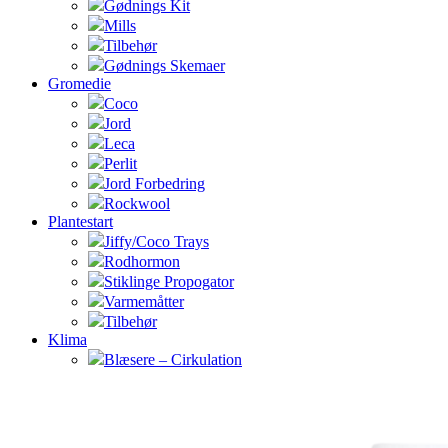
Gødnings Kit
Mills
Tilbehør
Gødnings Skemaer
Gromedie
Coco
Jord
Leca
Perlit
Jord Forbedring
Rockwool
Plantestart
Jiffy/Coco Trays
Rodhormon
Stiklinge Propogator
Varmemåtter
Tilbehør
Klima
Blæsere – Cirkulation