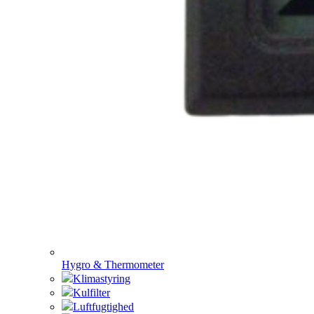
Hygro & Thermometer
Klimastyring
Kulfilter
Luftfugtighed