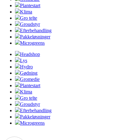
Plantestart
Klima
Gro telte
Groudstyr
Efterbehandling
Pakkeløsninger
Microgreens
Headshop
Lys
Hydro
Gødning
Gromedie
Plantestart
Klima
Gro telte
Groudstyr
Efterbehandling
Pakkeløsninger
Microgreens