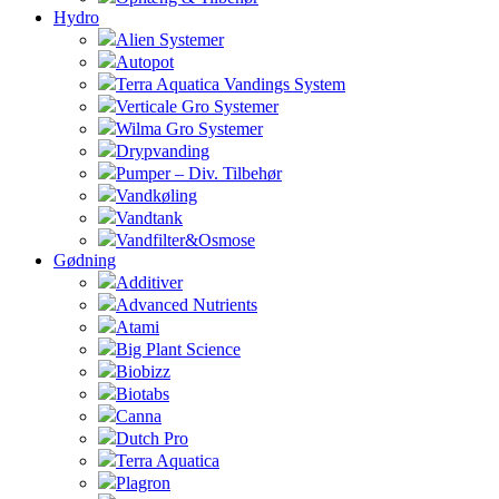
Hydro
Alien Systemer
Autopot
Terra Aquatica Vandings System
Verticale Gro Systemer
Wilma Gro Systemer
Drypvanding
Pumper – Div. Tilbehør
Vandkøling
Vandtank
Vandfilter&Osmose
Gødning
Additiver
Advanced Nutrients
Atami
Big Plant Science
Biobizz
Biotabs
Canna
Dutch Pro
Terra Aquatica
Plagron