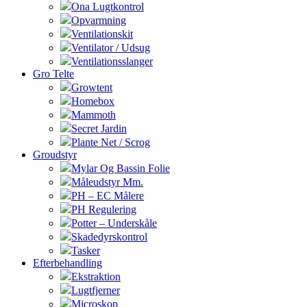
Ona Lugtkontrol
Opvarmning
Ventilationskit
Ventilator / Udsug
Ventilationsslanger
Gro Telte
Growtent
Homebox
Mammoth
Secret Jardin
Plante Net / Scrog
Groudstyr
Mylar Og Bassin Folie
Måleudstyr Mm.
PH – EC Målere
PH Regulering
Potter – Underskåle
Skadedyrskontrol
Tasker
Efterbehandling
Ekstraktion
Lugtfjerner
Microskop