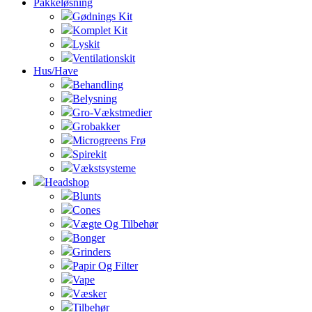
Pakkeløsning
Gødnings Kit
Komplet Kit
Lyskit
Ventilationskit
Hus/Have
Behandling
Belysning
Gro-Vækstmedier
Grobakker
Microgreens Frø
Spirekit
Vækstsysteme
Headshop
Blunts
Cones
Vægte Og Tilbehør
Bonger
Grinders
Papir Og Filter
Vape
Væsker
Tilbehør