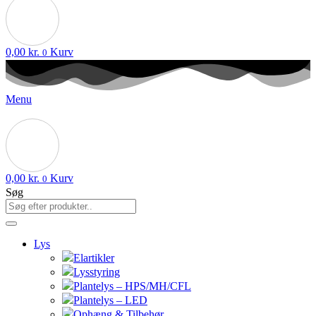
0,00
kr.
Kurv
0
Menu
0,00
kr.
Kurv
0
Søg
Lys
Elartikler
Lysstyring
Plantelys – HPS/MH/CFL
Plantelys – LED
Ophæng & Tilbehør