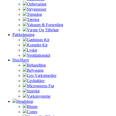
Opbevaring
Strygeposer
Trimning
Tørring
Vakuum & Forsegling
Vægte Og Tilbehør
Pakkeløsning
Gødnings Kit
Komplet Kit
Lyskit
Ventilationskit
Hus/Have
Behandling
Belysning
Gro-Vækstmedier
Grobakker
Microgreens Frø
Spirekit
Vækstsysteme
Headshop
Blunts
Cones