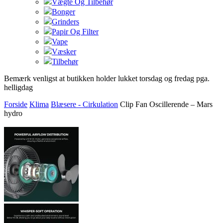
Vægte Og Tilbehør
Bonger
Grinders
Papir Og Filter
Vape
Væsker
Tilbehør
Bemærk venligst at butikken holder lukket torsdag og fredag pga.
helligdag
Forside
Klima
Blæsere - Cirkulation
Clip Fan Oscillerende – Mars
hydro