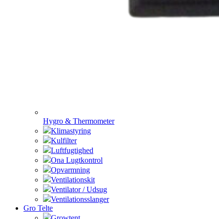
Hygro & Thermometer
Klimastyring
Kulfilter
Luftfugtighed
Ona Lugtkontrol
Opvarmning
Ventilationskit
Ventilator / Udsug
Ventilationsslanger
Gro Telte
Growtent