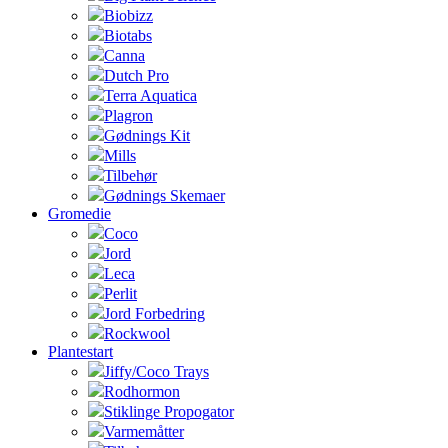
Biobizz
Biotabs
Canna
Dutch Pro
Terra Aquatica
Plagron
Gødnings Kit
Mills
Tilbehør
Gødnings Skemaer
Gromedie
Coco
Jord
Leca
Perlit
Jord Forbedring
Rockwool
Plantestart
Jiffy/Coco Trays
Rodhormon
Stiklinge Propogator
Varmemåtter