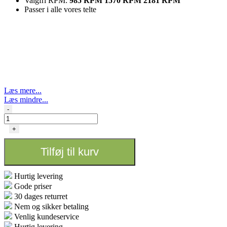
Valgfri RPM:
985 RPM 1570 RPM 2181 RPM
Passer i alle vores telte
Læs mere...
Læs mindre...
Clip
-
Fan
Oscillerende
+
-
Mars
Tilføj til kurv
hydro
antal
Hurtig levering
Gode priser
30 dages returret
Nem og sikker betaling
Venlig kundeservice
Hurtig levering