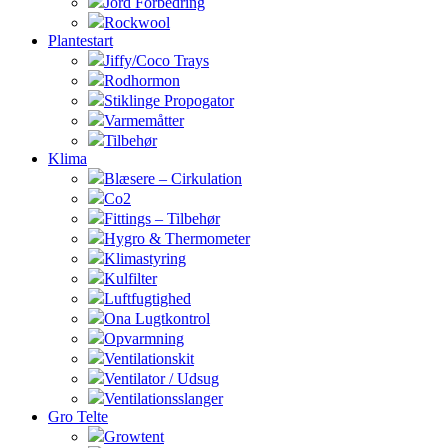
Jord Forbedring
Rockwool
Plantestart
Jiffy/Coco Trays
Rodhormon
Stiklinge Propogator
Varmemåtter
Tilbehør
Klima
Blæsere – Cirkulation
Co2
Fittings – Tilbehør
Hygro & Thermometer
Klimastyring
Kulfilter
Luftfugtighed
Ona Lugtkontrol
Opvarmning
Ventilationskit
Ventilator / Udsug
Ventilationsslanger
Gro Telte
Growtent