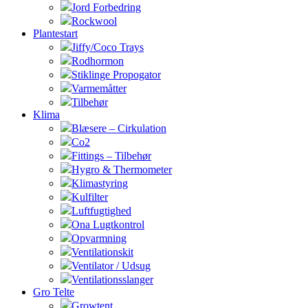
Jord Forbedring
Rockwool
Plantestart
Jiffy/Coco Trays
Rodhormon
Stiklinge Propogator
Varmemåtter
Tilbehør
Klima
Blæsere – Cirkulation
Co2
Fittings – Tilbehør
Hygro & Thermometer
Klimastyring
Kulfilter
Luftfugtighed
Ona Lugtkontrol
Opvarmning
Ventilationskit
Ventilator / Udsug
Ventilationsslanger
Gro Telte
Growtent