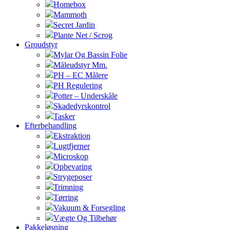
Homebox
Mammoth
Secret Jardin
Plante Net / Scrog
Groudstyr
Mylar Og Bassin Folie
Måleudstyr Mm.
PH – EC Målere
PH Regulering
Potter – Underskåle
Skadedyrskontrol
Tasker
Efterbehandling
Ekstraktion
Lugtfjerner
Microskop
Opbevaring
Strygeposer
Trimning
Tørring
Vakuum & Forsegling
Vægte Og Tilbehør
Pakkeløsning