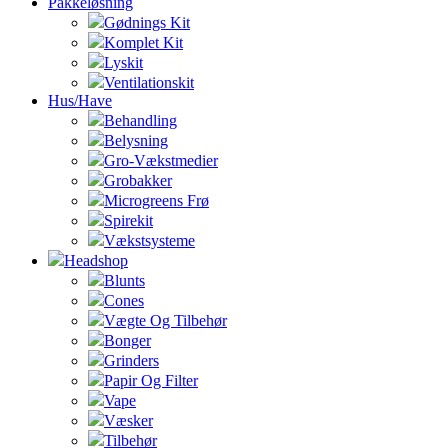
Pakkeløsning
Gødnings Kit
Komplet Kit
Lyskit
Ventilationskit
Hus/Have
Behandling
Belysning
Gro-Vækstmedier
Grobakker
Microgreens Frø
Spirekit
Vækstsysteme
Headshop
Blunts
Cones
Vægte Og Tilbehør
Bonger
Grinders
Papir Og Filter
Vape
Væsker
Tilbehør