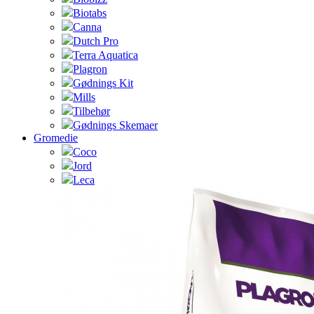
Biotabs
Canna
Dutch Pro
Terra Aquatica
Plagron
Gødnings Kit
Mills
Tilbehør
Gødnings Skemaer
Gromedie
Coco
Jord
Leca