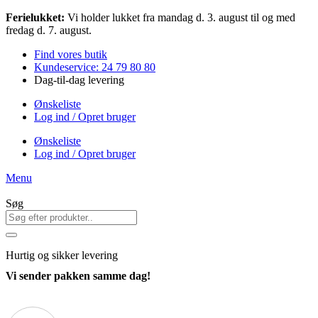
Videre
Ferielukket:
Vi holder lukket fra mandag d. 3. august til og med
til
fredag d. 7. august.
indhold
Find vores butik
Kundeservice: 24 79 80 80
Dag-til-dag levering
Ønskeliste
Log ind / Opret bruger
Ønskeliste
Log ind / Opret bruger
Menu
Søg
Hurtig
og sikker levering
Vi sender pakken samme dag!