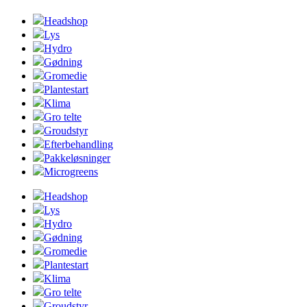
Headshop
Lys
Hydro
Gødning
Gromedie
Plantestart
Klima
Gro telte
Groudstyr
Efterbehandling
Pakkeløsninger
Microgreens
Headshop
Lys
Hydro
Gødning
Gromedie
Plantestart
Klima
Gro telte
Groudstyr