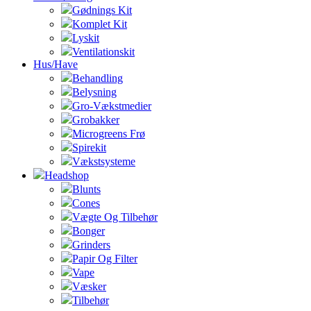
Gødnings Kit
Komplet Kit
Lyskit
Ventilationskit
Hus/Have
Behandling
Belysning
Gro-Vækstmedier
Grobakker
Microgreens Frø
Spirekit
Vækstsysteme
Headshop
Blunts
Cones
Vægte Og Tilbehør
Bonger
Grinders
Papir Og Filter
Vape
Væsker
Tilbehør