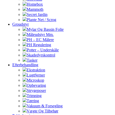
Homebox
Mammoth
Secret Jardin
Plante Net / Scrog
Groudstyr
Mylar Og Bassin Folie
Måleudstyr Mm.
PH – EC Målere
PH Regulering
Potter – Underskåle
Skadedyrskontrol
Tasker
Efterbehandling
Ekstraktion
Lugtfjerner
Microskop
Opbevaring
Strygeposer
Trimning
Tørring
Vakuum & Forsegling
Vægte Og Tilbehør