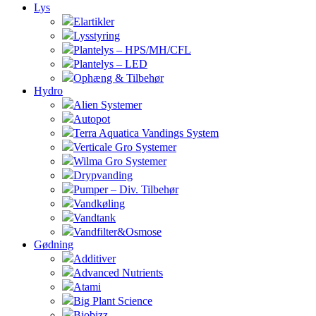
Lys
Elartikler
Lysstyring
Plantelys – HPS/MH/CFL
Plantelys – LED
Ophæng & Tilbehør
Hydro
Alien Systemer
Autopot
Terra Aquatica Vandings System
Verticale Gro Systemer
Wilma Gro Systemer
Drypvanding
Pumper – Div. Tilbehør
Vandkøling
Vandtank
Vandfilter&Osmose
Gødning
Additiver
Advanced Nutrients
Atami
Big Plant Science
Biobizz