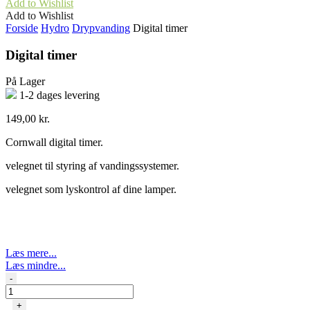
Add to Wishlist
Add to Wishlist
Forside
Hydro
Drypvanding
Digital timer
Digital timer
På Lager
1-2 dages levering
149,00
kr.
Cornwall digital timer.
velegnet til styring af vandingssystemer.
velegnet som lyskontrol af dine lamper.
Læs mere...
Læs mindre...
Digital
-
timer
antal
+