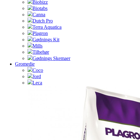
Biobizz
Biotabs
Canna
Dutch Pro
Terra Aquatica
Plagron
Gødnings Kit
Mills
Tilbehør
Gødnings Skemaer
Gromedie
Coco
Jord
Leca