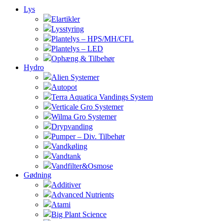
Lys
Elartikler
Lysstyring
Plantelys – HPS/MH/CFL
Plantelys – LED
Ophæng & Tilbehør
Hydro
Alien Systemer
Autopot
Terra Aquatica Vandings System
Verticale Gro Systemer
Wilma Gro Systemer
Drypvanding
Pumper – Div. Tilbehør
Vandkøling
Vandtank
Vandfilter&Osmose
Gødning
Additiver
Advanced Nutrients
Atami
Big Plant Science