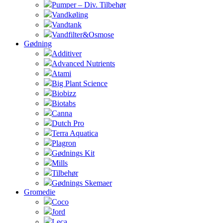
Pumper – Div. Tilbehør
Vandkøling
Vandtank
Vandfilter&Osmose
Gødning
Additiver
Advanced Nutrients
Atami
Big Plant Science
Biobizz
Biotabs
Canna
Dutch Pro
Terra Aquatica
Plagron
Gødnings Kit
Mills
Tilbehør
Gødnings Skemaer
Gromedie
Coco
Jord
Leca