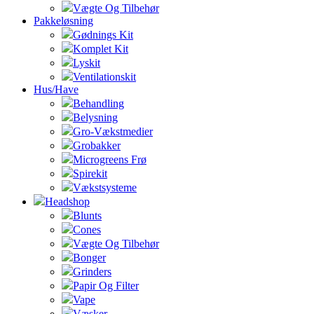
Vægte Og Tilbehør
Pakkeløsning
Gødnings Kit
Komplet Kit
Lyskit
Ventilationskit
Hus/Have
Behandling
Belysning
Gro-Vækstmedier
Grobakker
Microgreens Frø
Spirekit
Vækstsysteme
Headshop
Blunts
Cones
Vægte Og Tilbehør
Bonger
Grinders
Papir Og Filter
Vape
Væsker