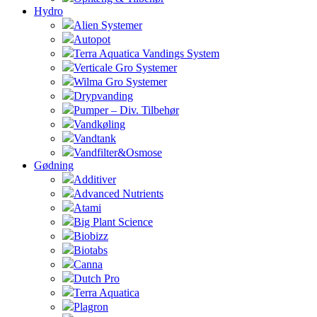
Hydro
Alien Systemer
Autopot
Terra Aquatica Vandings System
Verticale Gro Systemer
Wilma Gro Systemer
Drypvanding
Pumper – Div. Tilbehør
Vandkøling
Vandtank
Vandfilter&Osmose
Gødning
Additiver
Advanced Nutrients
Atami
Big Plant Science
Biobizz
Biotabs
Canna
Dutch Pro
Terra Aquatica
Plagron