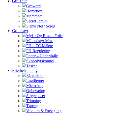
Gro Telte
Growtent
Homebox
Mammoth
Secret Jardin
Plante Net / Scrog
Groudstyr
Mylar Og Bassin Folie
Måleudstyr Mm.
PH – EC Målere
PH Regulering
Potter – Underskåle
Skadedyrskontrol
Tasker
Efterbehandling
Ekstraktion
Lugtfjerner
Microskop
Opbevaring
Strygeposer
Trimning
Tørring
Vakuum & Forsegling