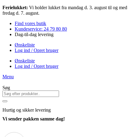
Videre
Ferielukket:
Vi holder lukket fra mandag d. 3. august til og med
til
fredag d. 7. august.
indhold
Find vores butik
Kundeservice: 24 79 80 80
Dag-til-dag levering
Ønskeliste
Log ind / Opret bruger
Ønskeliste
Log ind / Opret bruger
Menu
Søg
Hurtig
og sikker levering
Vi sender pakken samme dag!