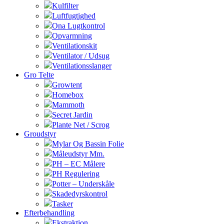
Kulfilter
Luftfugtighed
Ona Lugtkontrol
Opvarmning
Ventilationskit
Ventilator / Udsug
Ventilationsslanger
Gro Telte
Growtent
Homebox
Mammoth
Secret Jardin
Plante Net / Scrog
Groudstyr
Mylar Og Bassin Folie
Måleudstyr Mm.
PH – EC Målere
PH Regulering
Potter – Underskåle
Skadedyrskontrol
Tasker
Efterbehandling
Ekstraktion