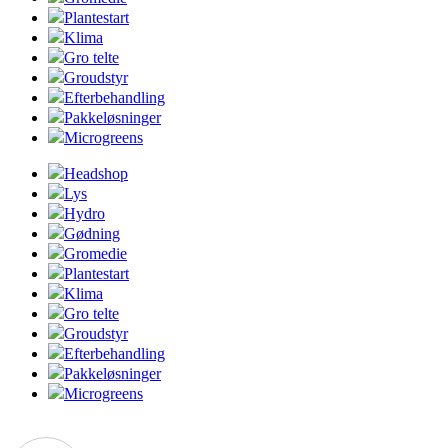
Plantestart
Klima
Gro telte
Groudstyr
Efterbehandling
Pakkeløsninger
Microgreens
Headshop
Lys
Hydro
Gødning
Gromedie
Plantestart
Klima
Gro telte
Groudstyr
Efterbehandling
Pakkeløsninger
Microgreens