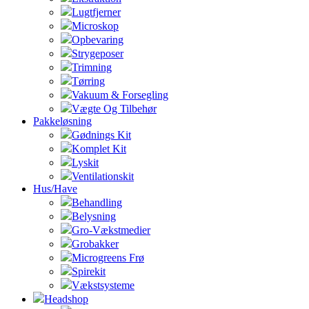
Lugtfjerner
Microskop
Opbevaring
Strygeposer
Trimning
Tørring
Vakuum & Forsegling
Vægte Og Tilbehør
Pakkeløsning
Gødnings Kit
Komplet Kit
Lyskit
Ventilationskit
Hus/Have
Behandling
Belysning
Gro-Vækstmedier
Grobakker
Microgreens Frø
Spirekit
Vækstsysteme
Headshop