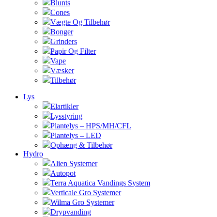
Blunts
Cones
Vægte Og Tilbehør
Bonger
Grinders
Papir Og Filter
Vape
Væsker
Tilbehør
Lys
Elartikler
Lysstyring
Plantelys – HPS/MH/CFL
Plantelys – LED
Ophæng & Tilbehør
Hydro
Alien Systemer
Autopot
Terra Aquatica Vandings System
Verticale Gro Systemer
Wilma Gro Systemer
Drypvanding