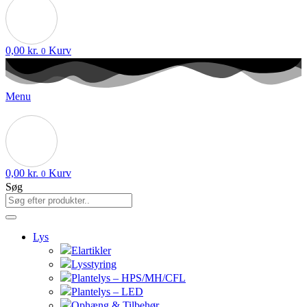
0,00
kr.
Kurv
0
Menu
0,00
kr.
Kurv
0
Søg
Lys
Elartikler
Lysstyring
Plantelys – HPS/MH/CFL
Plantelys – LED
Ophæng & Tilbehør