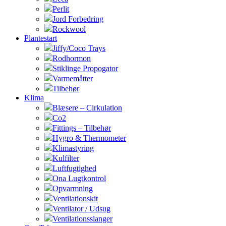
Perlit
Jord Forbedring
Rockwool
Plantestart
Jiffy/Coco Trays
Rodhormon
Stiklinge Propogator
Varmemåtter
Tilbehør
Klima
Blæsere – Cirkulation
Co2
Fittings – Tilbehør
Hygro & Thermometer
Klimastyring
Kulfilter
Luftfugtighed
Ona Lugtkontrol
Opvarmning
Ventilationskit
Ventilator / Udsug
Ventilationsslanger