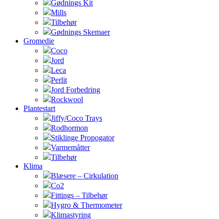
Gødnings Kit
Mills
Tilbehør
Gødnings Skemaer
Gromedie
Coco
Jord
Leca
Perlit
Jord Forbedring
Rockwool
Plantestart
Jiffy/Coco Trays
Rodhormon
Stiklinge Propogator
Varmemåtter
Tilbehør
Klima
Blæsere – Cirkulation
Co2
Fittings – Tilbehør
Hygro & Thermometer
Klimastyring