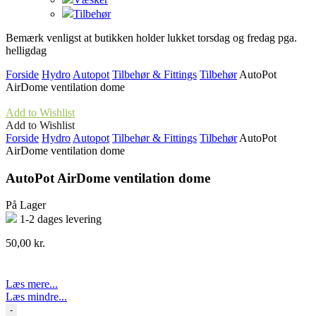
Tilbehør
Bemærk venligst at butikken holder lukket torsdag og fredag pga.
helligdag
Forside
Hydro
Autopot
Tilbehør & Fittings
Tilbehør
AutoPot
AirDome ventilation dome
Add to Wishlist
Add to Wishlist
Forside
Hydro
Autopot
Tilbehør & Fittings
Tilbehør
AutoPot
AirDome ventilation dome
AutoPot AirDome ventilation dome
På Lager
1-2 dages levering
50,00
kr.
Læs mere...
Læs mindre...
AutoPot
-