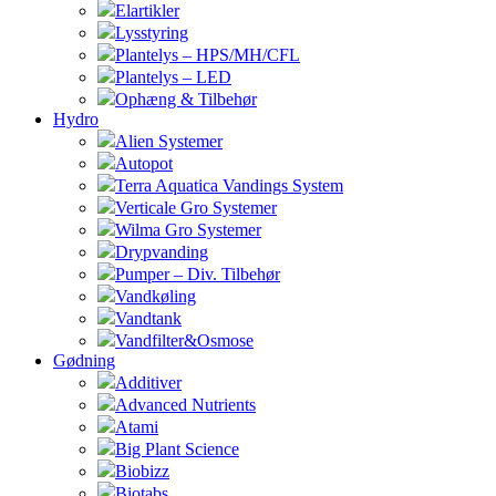
Elartikler
Lysstyring
Plantelys – HPS/MH/CFL
Plantelys – LED
Ophæng & Tilbehør
Hydro
Alien Systemer
Autopot
Terra Aquatica Vandings System
Verticale Gro Systemer
Wilma Gro Systemer
Drypvanding
Pumper – Div. Tilbehør
Vandkøling
Vandtank
Vandfilter&Osmose
Gødning
Additiver
Advanced Nutrients
Atami
Big Plant Science
Biobizz
Biotabs