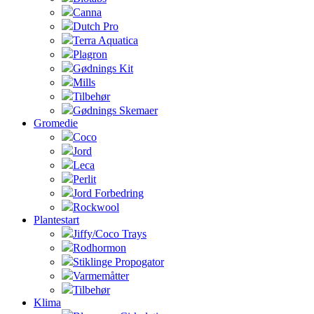
Canna
Dutch Pro
Terra Aquatica
Plagron
Gødnings Kit
Mills
Tilbehør
Gødnings Skemaer
Gromedie
Coco
Jord
Leca
Perlit
Jord Forbedring
Rockwool
Plantestart
Jiffy/Coco Trays
Rodhormon
Stiklinge Propogator
Varmemåtter
Tilbehør
Klima