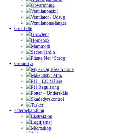
Opvarmning
Ventilationskit
Ventilator / Udsug
Ventilationsslanger
Gro Telte
Growtent
Homebox
Mammoth
Secret Jardin
Plante Net / Scrog
Groudstyr
Mylar Og Bassin Folie
Måleudstyr Mm.
PH – EC Målere
PH Regulering
Potter – Underskåle
Skadedyrskontrol
Tasker
Efterbehandling
Ekstraktion
Lugtfjerner
Microskop