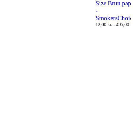
Size Brun papi
-
SmokersChoic
12,00
kr.
-
495,00
k