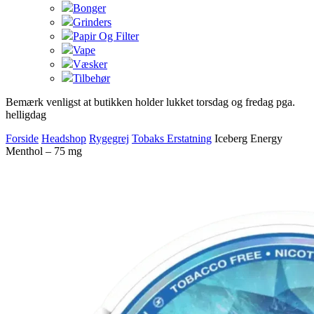
Bonger
Grinders
Papir Og Filter
Vape
Væsker
Tilbehør
Bemærk venligst at butikken holder lukket torsdag og fredag pga.
helligdag
Forside
Headshop
Rygegrej
Tobaks Erstatning
Iceberg Energy
Menthol – 75 mg