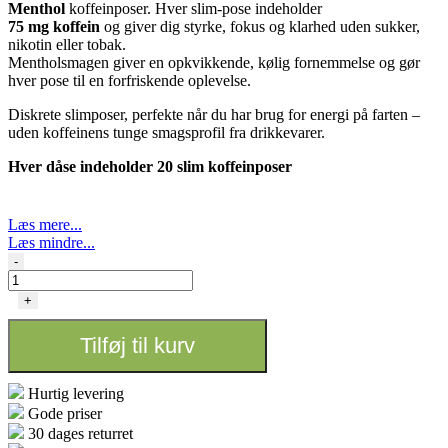
Menthol
koffeinposer. Hver slim-pose indeholder
75 mg koffein
og giver dig styrke, fokus og klarhed uden sukker,
nikotin eller tobak.
Mentholsmagen giver en opkvikkende, kølig fornemmelse og gør
hver pose til en forfriskende oplevelse.
Diskrete slimposer, perfekte når du har brug for energi på farten –
uden koffeinens tunge smagsprofil fra drikkevarer.
Hver dåse indeholder 20 slim koffeinposer
Læs mere...
Læs mindre...
Iceberg
-
Energy
Menthol
+
-
75
Tilføj til kurv
mg
antal
Hurtig levering
Gode priser
30 dages returret