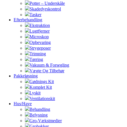
Potter – Underskåle
Skadedyrskontrol
Tasker
Efterbehandling
Ekstraktion
Lugtfjerner
Microskop
Opbevaring
Strygeposer
Trimning
Tørring
Vakuum & Forsegling
Vægte Og Tilbehør
Pakkeløsning
Gødnings Kit
Komplet Kit
Lyskit
Ventilationskit
Hus/Have
Behandling
Belysning
Gro-Vækstmedier
Grobakker