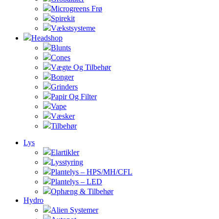
Microgreens Frø
Spirekit
Vækstsysteme
Headshop
Blunts
Cones
Vægte Og Tilbehør
Bonger
Grinders
Papir Og Filter
Vape
Væsker
Tilbehør
Lys
Elartikler
Lysstyring
Plantelys – HPS/MH/CFL
Plantelys – LED
Ophæng & Tilbehør
Hydro
Alien Systemer