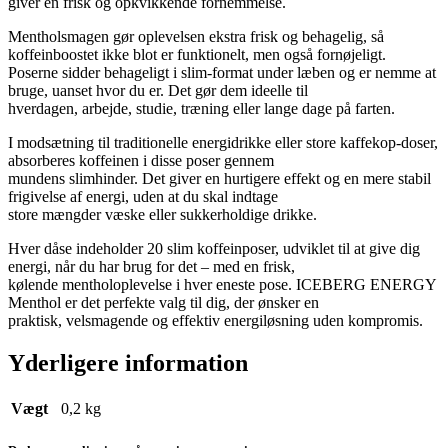
giver en frisk og opkvikkende fornemmelse.
Mentholsmagen gør oplevelsen ekstra frisk og behagelig, så
koffeinboostet ikke blot er funktionelt, men også fornøjeligt.
Poserne sidder behageligt i slim-format under læben og er nemme at
bruge, uanset hvor du er. Det gør dem ideelle til
hverdagen, arbejde, studie, træning eller lange dage på farten.
I modsætning til traditionelle energidrikke eller store kaffekop-doser,
absorberes koffeinen i disse poser gennem
mundens slimhinder. Det giver en hurtigere effekt og en mere stabil
frigivelse af energi, uden at du skal indtage
store mængder væske eller sukkerholdige drikke.
Hver dåse indeholder 20 slim koffeinposer, udviklet til at give dig
energi, når du har brug for det – med en frisk,
kølende mentholoplevelse i hver eneste pose. ICEBERG ENERGY
Menthol er det perfekte valg til dig, der ønsker en
praktisk, velsmagende og effektiv energiløsning uden kompromis.
Yderligere information
Vægt
0,2 kg