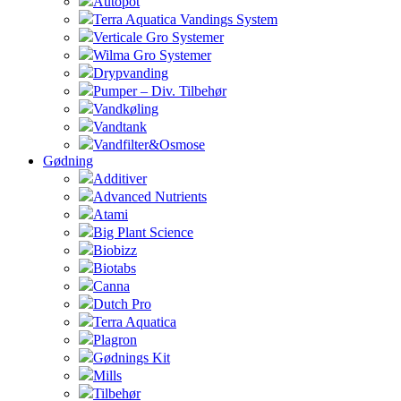
Autopot
Terra Aquatica Vandings System
Verticale Gro Systemer
Wilma Gro Systemer
Drypvanding
Pumper – Div. Tilbehør
Vandkøling
Vandtank
Vandfilter&Osmose
Gødning
Additiver
Advanced Nutrients
Atami
Big Plant Science
Biobizz
Biotabs
Canna
Dutch Pro
Terra Aquatica
Plagron
Gødnings Kit
Mills
Tilbehør