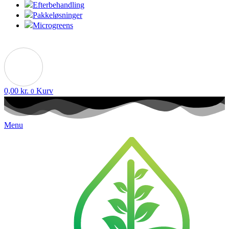
Efterbehandling
Pakkeløsninger
Microgreens
0,00
kr.
Kurv
0
Menu