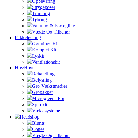
Opbevaring
Strygeposer
Trimning
Tørring
Vakuum & Forsegling
Vægte Og Tilbehør
Pakkeløsning
Gødnings Kit
Komplet Kit
Lyskit
Ventilationskit
Hus/Have
Behandling
Belysning
Gro-Vækstmedier
Grobakker
Microgreens Frø
Spirekit
Vækstsysteme
Headshop
Blunts
Cones
Vægte Og Tilbehør