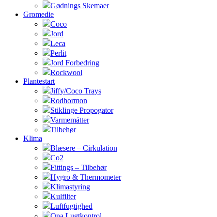
Gødnings Skemaer
Gromedie
Coco
Jord
Leca
Perlit
Jord Forbedring
Rockwool
Plantestart
Jiffy/Coco Trays
Rodhormon
Stiklinge Propogator
Varmemåtter
Tilbehør
Klima
Blæsere – Cirkulation
Co2
Fittings – Tilbehør
Hygro & Thermometer
Klimastyring
Kulfilter
Luftfugtighed
Ona Lugtkontrol