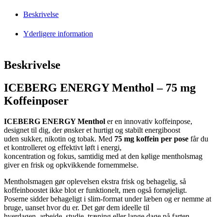
Beskrivelse
Yderligere information
Beskrivelse
ICEBERG ENERGY Menthol – 75 mg
Koffeinposer
ICEBERG ENERGY Menthol
er en innovativ koffeinpose,
designet til dig, der ønsker et hurtigt og stabilt energiboost
uden sukker, nikotin og tobak. Med
75 mg koffein per pose
får du
et kontrolleret og effektivt løft i energi,
koncentration og fokus, samtidig med at den kølige mentholsmag
giver en frisk og opkvikkende fornemmelse.
Mentholsmagen gør oplevelsen ekstra frisk og behagelig, så
koffeinboostet ikke blot er funktionelt, men også fornøjeligt.
Poserne sidder behageligt i slim-format under læben og er nemme at
bruge, uanset hvor du er. Det gør dem ideelle til
hverdagen, arbejde, studie, træning eller lange dage på farten.