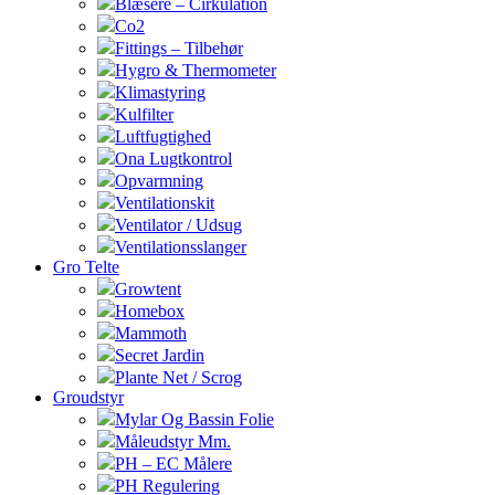
Blæsere – Cirkulation
Co2
Fittings – Tilbehør
Hygro & Thermometer
Klimastyring
Kulfilter
Luftfugtighed
Ona Lugtkontrol
Opvarmning
Ventilationskit
Ventilator / Udsug
Ventilationsslanger
Gro Telte
Growtent
Homebox
Mammoth
Secret Jardin
Plante Net / Scrog
Groudstyr
Mylar Og Bassin Folie
Måleudstyr Mm.
PH – EC Målere
PH Regulering