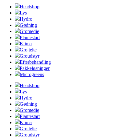
Headshop
Lys
Hydro
Gødning
Gromedie
Plantestart
Klima
Gro telte
Groudstyr
Efterbehandling
Pakkeløsninger
Microgreens
Headshop
Lys
Hydro
Gødning
Gromedie
Plantestart
Klima
Gro telte
Groudstyr