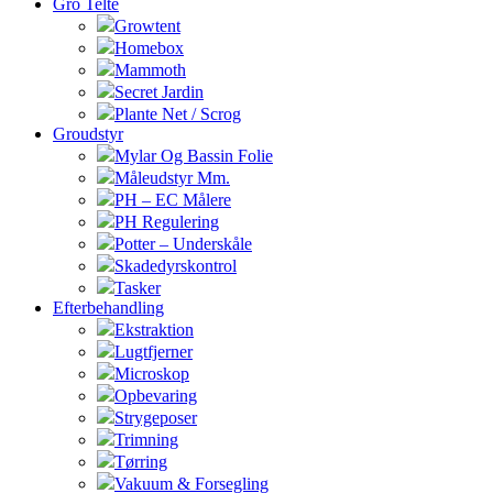
Gro Telte
Growtent
Homebox
Mammoth
Secret Jardin
Plante Net / Scrog
Groudstyr
Mylar Og Bassin Folie
Måleudstyr Mm.
PH – EC Målere
PH Regulering
Potter – Underskåle
Skadedyrskontrol
Tasker
Efterbehandling
Ekstraktion
Lugtfjerner
Microskop
Opbevaring
Strygeposer
Trimning
Tørring
Vakuum & Forsegling