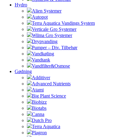
Hydro
Alien Systemer
Autopot
Terra Aquatica Vandings System
Verticale Gro Systemer
Wilma Gro Systemer
Drypvanding
Pumper – Div. Tilbehør
Vandkøling
Vandtank
Vandfilter&Osmose
Gødning
Additiver
Advanced Nutrients
Atami
Big Plant Science
Biobizz
Biotabs
Canna
Dutch Pro
Terra Aquatica
Plagron