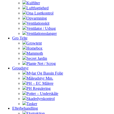
Kulfilter
Luftfugtighed
Ona Lugtkontrol
Opvarmning
Ventilationskit
Ventilator / Udsug
Ventilationsslanger
Gro Telte
Growtent
Homebox
Mammoth
Secret Jardin
Plante Net / Scrog
Groudstyr
Mylar Og Bassin Folie
Måleudstyr Mm.
PH – EC Målere
PH Regulering
Potter – Underskåle
Skadedyrskontrol
Tasker
Efterbehandling
Ekstraktion