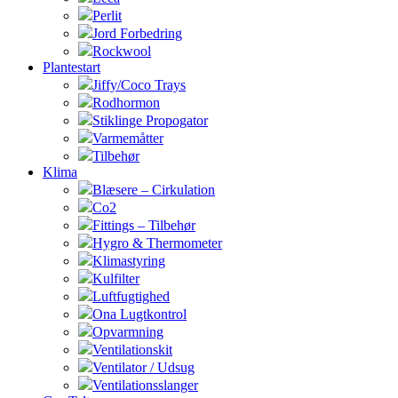
Perlit
Jord Forbedring
Rockwool
Plantestart
Jiffy/Coco Trays
Rodhormon
Stiklinge Propogator
Varmemåtter
Tilbehør
Klima
Blæsere – Cirkulation
Co2
Fittings – Tilbehør
Hygro & Thermometer
Klimastyring
Kulfilter
Luftfugtighed
Ona Lugtkontrol
Opvarmning
Ventilationskit
Ventilator / Udsug
Ventilationsslanger