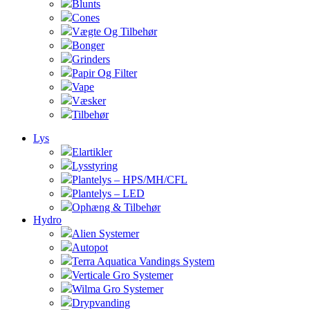
Blunts
Cones
Vægte Og Tilbehør
Bonger
Grinders
Papir Og Filter
Vape
Væsker
Tilbehør
Lys
Elartikler
Lysstyring
Plantelys – HPS/MH/CFL
Plantelys – LED
Ophæng & Tilbehør
Hydro
Alien Systemer
Autopot
Terra Aquatica Vandings System
Verticale Gro Systemer
Wilma Gro Systemer
Drypvanding