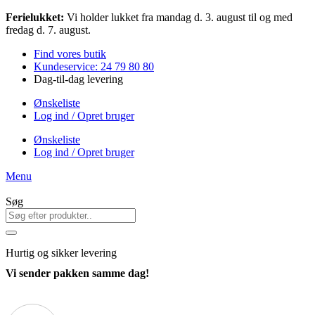
Videre
Ferielukket:
Vi holder lukket fra mandag d. 3. august til og med
til
fredag d. 7. august.
indhold
Find vores butik
Kundeservice: 24 79 80 80
Dag-til-dag levering
Ønskeliste
Log ind / Opret bruger
Ønskeliste
Log ind / Opret bruger
Menu
Søg
Hurtig
og sikker levering
Vi sender pakken samme dag!