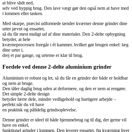
at blive slidt ned,
selv ved hyppig brug. Den lave vægt gør den også nem at have med
i lommen eller tasken.
Med skarpe, præcist udformede tænder kværner denne grinder dine
urter jævnt og ensartet,
så du får mest muligt ud af dine materialer. Den 2-delte opbygning
betyder, at hele
kværneprocessen foregår i ét kammer, hvilket gør brugen enkel: læg
dine urter i,
drej et par gange, og urterne er klar til brug.
Fordele ved denne 2-delte aluminium grinder
Aluminium er robust og let, så du får en grinder der både er holdbar
og nem at bruge.
Den tåler daglig brug uden at deformere, og den er nem at rengøre.
Det simple 2-delte design
betyder færre dele, mindre vedligehold og hurtigere arbejde –
perfekt når du vil have
en praktisk og pålidelig grindsoplevelse.
Denne grinder er ideel til både hjemmebrug og til dig, der gerne vil
have en enkel,
funktionel grinder i lommen. Den leverer ensartet, fin kværning hver