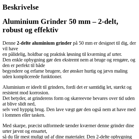
Beskrivelse
Aluminium Grinder 50 mm – 2-delt,
robust og effektiv
Denne
2-delte aluminium grinder
på 50 mm er designet til dig, der
vil have
en pålidelig, holdbar og praktisk løsning til kværning af urter.
Den enkle opbygning gør den ekstremt nem at bruge og rengøre, og
den er perfekt til både
begyndere og erfarne brugere, der ønsker hurtig og jævn maling
uden komplicerede funktioner.
Aluminium er ideelt til grinders, fordi det er samtidig let, stærkt og
resistent mod korrosion.
Det betyder, at grinderens form og skæreevne bevares over tid uden
at blive slidt ned,
selv ved hyppig brug. Den lave vægt gør den også nem at have med
i lommen eller tasken.
Med skarpe, præcist udformede tænder kværner denne grinder dine
urter jævnt og ensartet,
så du får mest muligt ud af dine materialer. Den 2-delte opbygning