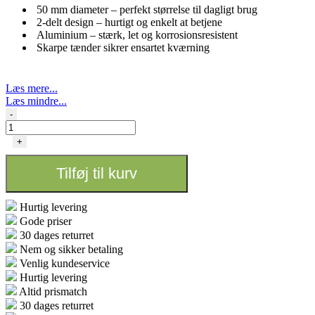
50 mm diameter – perfekt størrelse til dagligt brug
2-delt design – hurtigt og enkelt at betjene
Aluminium – stærk, let og korrosionsresistent
Skarpe tænder sikrer ensartet kværning
Læs mere...
Læs mindre...
Grinder
-
2-
delt
+
-
50mm
Tilføj til kurv
Aluminium
antal
Hurtig levering
Gode priser
30 dages returret
Nem og sikker betaling
Venlig kundeservice
Hurtig levering
Altid prismatch
30 dages returret