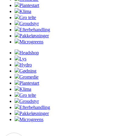
Plantestart
Klima
Gro telte
Groudstyr
Efterbehandling
Pakkeløsninger
Microgreens
Headshop
Lys
Hydro
Gødning
Gromedie
Plantestart
Klima
Gro telte
Groudstyr
Efterbehandling
Pakkeløsninger
Microgreens