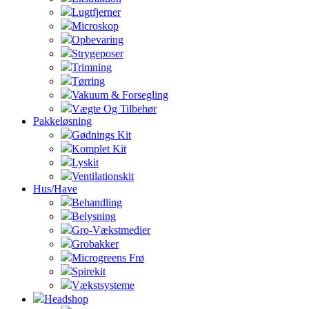
Lugtfjerner
Microskop
Opbevaring
Strygeposer
Trimning
Tørring
Vakuum & Forsegling
Vægte Og Tilbehør
Pakkeløsning
Gødnings Kit
Komplet Kit
Lyskit
Ventilationskit
Hus/Have
Behandling
Belysning
Gro-Vækstmedier
Grobakker
Microgreens Frø
Spirekit
Vækstsysteme
Headshop