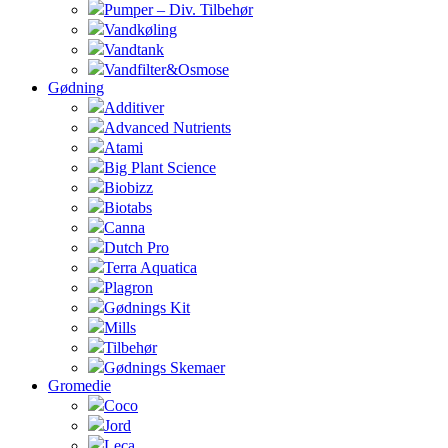
Pumper – Div. Tilbehør
Vandkøling
Vandtank
Vandfilter&Osmose
Gødning
Additiver
Advanced Nutrients
Atami
Big Plant Science
Biobizz
Biotabs
Canna
Dutch Pro
Terra Aquatica
Plagron
Gødnings Kit
Mills
Tilbehør
Gødnings Skemaer
Gromedie
Coco
Jord
Leca