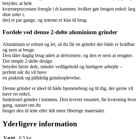
betyder, at hele
kværneprocessen foregår i ét kammer, hvilket gør brugen enkel: læg
dine urter i,
drej et par gange, og urterne er klar til brug.
Fordele ved denne 2-delte aluminium grinder
Aluminium er robust og let, så du får en grinder der både er holdbar
og nem at bruge.
Den tåler daglig brug uden at deformere, og den er nem at rengøre.
Det simple 2-delte design
betyder færre dele, mindre vedligehold og hurtigere arbejde –
perfekt når du vil have
en praktisk og pålidelig grindsoplevelse.
Denne grinder er ideel til både hjemmebrug og til dig, der gerne vil
have en enkel,
funktionel grinder i lommen. Den leverer ensartet, fin kværning hver
gang, uanset om du
bruger den til lette eller lidt mere fiberrige materialer.
Yderligere information
Vægt
0,5 kg