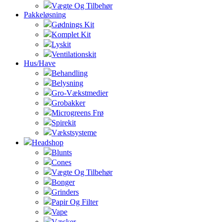
Vægte Og Tilbehør
Pakkeløsning
Gødnings Kit
Komplet Kit
Lyskit
Ventilationskit
Hus/Have
Behandling
Belysning
Gro-Vækstmedier
Grobakker
Microgreens Frø
Spirekit
Vækstsysteme
Headshop
Blunts
Cones
Vægte Og Tilbehør
Bonger
Grinders
Papir Og Filter
Vape
Væsker