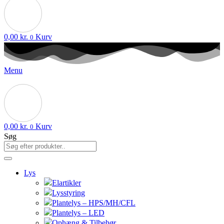
0,00
kr.
Kurv
0
Menu
0,00
kr.
Kurv
0
Søg
Lys
Elartikler
Lysstyring
Plantelys – HPS/MH/CFL
Plantelys – LED
Ophæng & Tilbehør