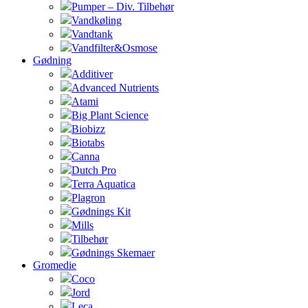
Pumper – Div. Tilbehør
Vandkøling
Vandtank
Vandfilter&Osmose
Gødning
Additiver
Advanced Nutrients
Atami
Big Plant Science
Biobizz
Biotabs
Canna
Dutch Pro
Terra Aquatica
Plagron
Gødnings Kit
Mills
Tilbehør
Gødnings Skemaer
Gromedie
Coco
Jord
Leca