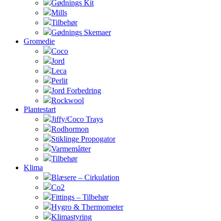
Gødnings Kit
Mills
Tilbehør
Gødnings Skemaer
Gromedie
Coco
Jord
Leca
Perlit
Jord Forbedring
Rockwool
Plantestart
Jiffy/Coco Trays
Rodhormon
Stiklinge Propogator
Varmemåtter
Tilbehør
Klima
Blæsere – Cirkulation
Co2
Fittings – Tilbehør
Hygro & Thermometer
Klimastyring