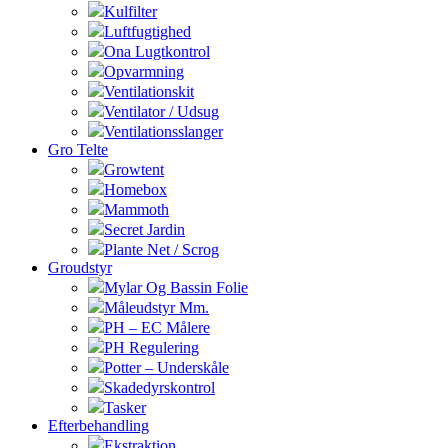
Kulfilter
Luftfugtighed
Ona Lugtkontrol
Opvarmning
Ventilationskit
Ventilator / Udsug
Ventilationsslanger
Gro Telte
Growtent
Homebox
Mammoth
Secret Jardin
Plante Net / Scrog
Groudstyr
Mylar Og Bassin Folie
Måleudstyr Mm.
PH – EC Målere
PH Regulering
Potter – Underskåle
Skadedyrskontrol
Tasker
Efterbehandling
Ekstraktion