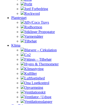
Perlit
Jord Forbedring
Rockwool
Plantestart
Jiffy/Coco Trays
Rodhormon
Stiklinge Propogator
Varmemåtter
Tilbehør
Klima
Blæsere – Cirkulation
Co2
Fittings – Tilbehør
Hygro & Thermometer
Klimastyring
Kulfilter
Luftfugtighed
Ona Lugtkontrol
Opvarmning
Ventilationskit
Ventilator / Udsug
Ventilationsslanger