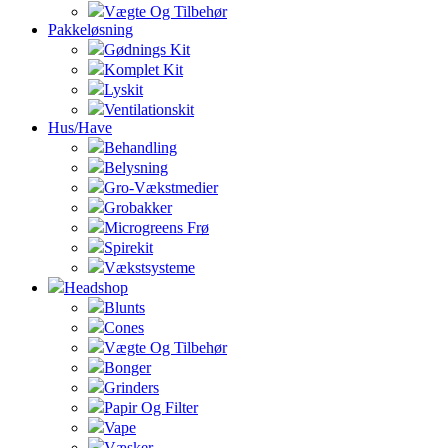
Vægte Og Tilbehør
Pakkeløsning
Gødnings Kit
Komplet Kit
Lyskit
Ventilationskit
Hus/Have
Behandling
Belysning
Gro-Vækstmedier
Grobakker
Microgreens Frø
Spirekit
Vækstsysteme
Headshop
Blunts
Cones
Vægte Og Tilbehør
Bonger
Grinders
Papir Og Filter
Vape
Væsker