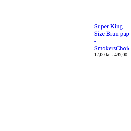
Super King
Size Brun papi
-
SmokersChoic
12,00
kr.
-
495,00
k