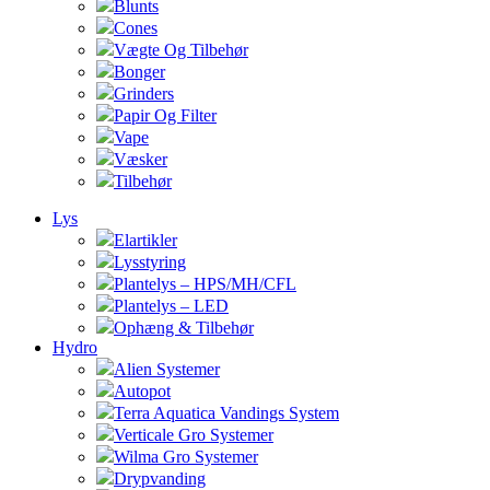
Blunts
Cones
Vægte Og Tilbehør
Bonger
Grinders
Papir Og Filter
Vape
Væsker
Tilbehør
Lys
Elartikler
Lysstyring
Plantelys – HPS/MH/CFL
Plantelys – LED
Ophæng & Tilbehør
Hydro
Alien Systemer
Autopot
Terra Aquatica Vandings System
Verticale Gro Systemer
Wilma Gro Systemer
Drypvanding