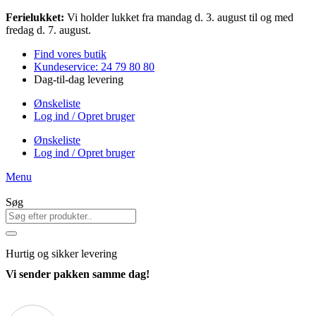
Videre
Ferielukket:
Vi holder lukket fra mandag d. 3. august til og med
til
fredag d. 7. august.
indhold
Find vores butik
Kundeservice: 24 79 80 80
Dag-til-dag levering
Ønskeliste
Log ind / Opret bruger
Ønskeliste
Log ind / Opret bruger
Menu
Søg
Hurtig
og sikker levering
Vi sender pakken samme dag!