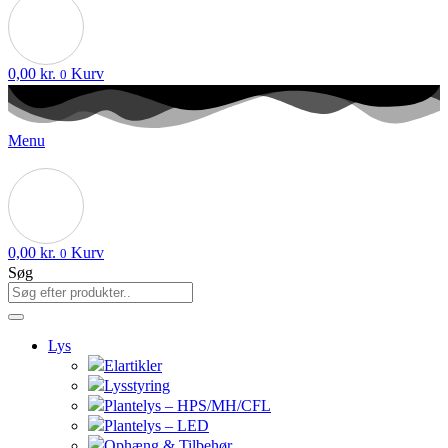
0,00
kr.
Kurv
0
Menu
0,00
kr.
Kurv
0
Søg
Lys
Elartikler
Lysstyring
Plantelys – HPS/MH/CFL
Plantelys – LED
Ophæng & Tilbehør