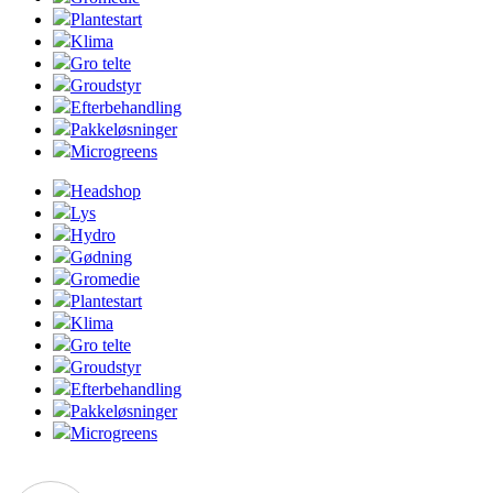
Plantestart
Klima
Gro telte
Groudstyr
Efterbehandling
Pakkeløsninger
Microgreens
Headshop
Lys
Hydro
Gødning
Gromedie
Plantestart
Klima
Gro telte
Groudstyr
Efterbehandling
Pakkeløsninger
Microgreens