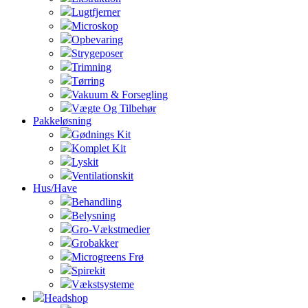
Lugtfjerner
Microskop
Opbevaring
Strygeposer
Trimning
Tørring
Vakuum & Forsegling
Vægte Og Tilbehør
Pakkeløsning
Gødnings Kit
Komplet Kit
Lyskit
Ventilationskit
Hus/Have
Behandling
Belysning
Gro-Vækstmedier
Grobakker
Microgreens Frø
Spirekit
Vækstsysteme
Headshop