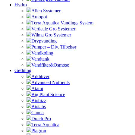
Hydro
Alien Systemer
Autopot
Terra Aquatica Vandings System
Verticale Gro Systemer
Wilma Gro Systemer
Drypvanding
Pumper – Div. Tilbehør
Vandkøling
Vandtank
Vandfilter&Osmose
Gødning
Additiver
Advanced Nutrients
Atami
Big Plant Science
Biobizz
Biotabs
Canna
Dutch Pro
Terra Aquatica
Plagron