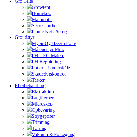
Gro Telte
Growtent
Homebox
Mammoth
Secret Jardin
Plante Net / Scrog
Groudstyr
Mylar Og Bassin Folie
Måleudstyr Mm.
PH – EC Målere
PH Regulering
Potter – Underskåle
Skadedyrskontrol
Tasker
Efterbehandling
Ekstraktion
Lugtfjerner
Microskop
Opbevaring
Strygeposer
Trimning
Tørring
Vakuum & Forsegling