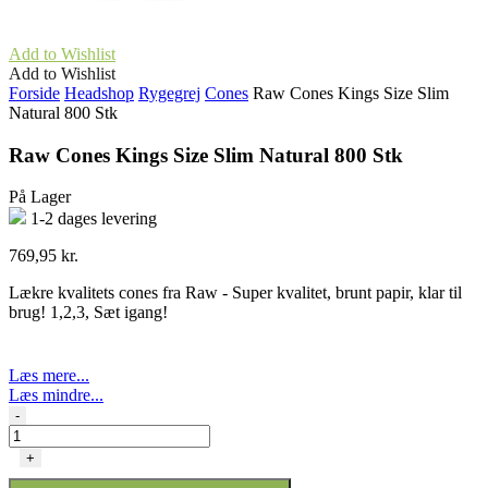
Add to Wishlist
Add to Wishlist
Forside
Headshop
Rygegrej
Cones
Raw Cones Kings Size Slim
Natural 800 Stk
Raw Cones Kings Size Slim Natural 800 Stk
På Lager
1-2 dages levering
769,95
kr.
Lækre kvalitets cones fra Raw - Super kvalitet, brunt papir, klar til
brug! 1,2,3, Sæt igang!
Læs mere...
Læs mindre...
Raw
-
Cones
Kings
+
Size