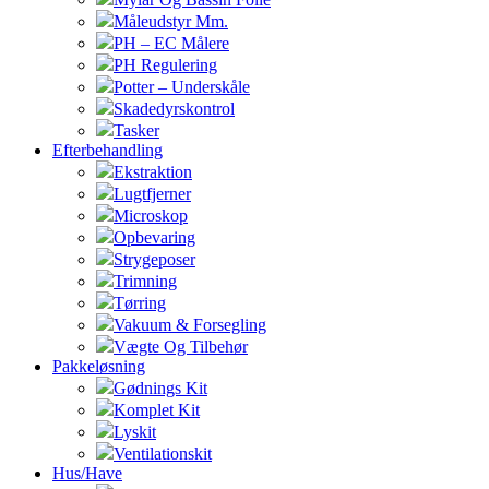
Måleudstyr Mm.
PH – EC Målere
PH Regulering
Potter – Underskåle
Skadedyrskontrol
Tasker
Efterbehandling
Ekstraktion
Lugtfjerner
Microskop
Opbevaring
Strygeposer
Trimning
Tørring
Vakuum & Forsegling
Vægte Og Tilbehør
Pakkeløsning
Gødnings Kit
Komplet Kit
Lyskit
Ventilationskit
Hus/Have