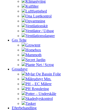
Klimastyring
Kulfilter
Luftfugtighed
Ona Lugtkontrol
Opvarmning
Ventilationskit
Ventilator / Udsug
Ventilationsslanger
Gro Telte
Growtent
Homebox
Mammoth
Secret Jardin
Plante Net / Scrog
Groudstyr
Mylar Og Bassin Folie
Måleudstyr Mm.
PH – EC Målere
PH Regulering
Potter – Underskåle
Skadedyrskontrol
Tasker
Efterbehandling