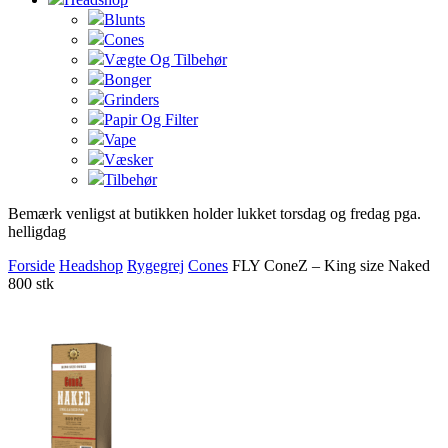
Blunts
Cones
Vægte Og Tilbehør
Bonger
Grinders
Papir Og Filter
Vape
Væsker
Tilbehør
Bemærk venligst at butikken holder lukket torsdag og fredag pga.
helligdag
Forside
Headshop
Rygegrej
Cones
FLY ConeZ – King size Naked
800 stk