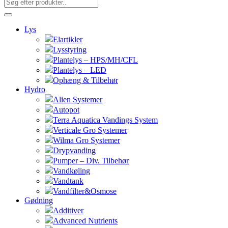
Lys
Elartikler
Lysstyring
Plantelys – HPS/MH/CFL
Plantelys – LED
Ophæng & Tilbehør
Hydro
Alien Systemer
Autopot
Terra Aquatica Vandings System
Verticale Gro Systemer
Wilma Gro Systemer
Drypvanding
Pumper – Div. Tilbehør
Vandkøling
Vandtank
Vandfilter&Osmose
Gødning
Additiver
Advanced Nutrients