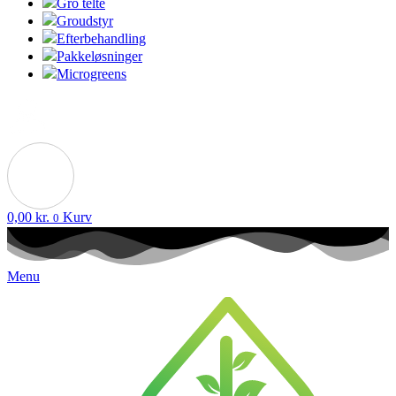
Gro telte
Groudstyr
Efterbehandling
Pakkeløsninger
Microgreens
0,00
kr.
Kurv
0
Menu