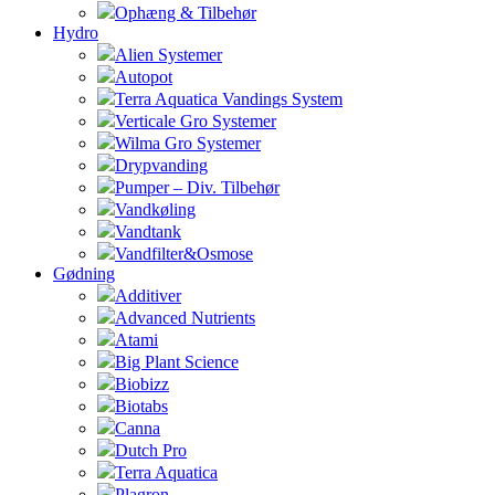
Ophæng & Tilbehør
Hydro
Alien Systemer
Autopot
Terra Aquatica Vandings System
Verticale Gro Systemer
Wilma Gro Systemer
Drypvanding
Pumper – Div. Tilbehør
Vandkøling
Vandtank
Vandfilter&Osmose
Gødning
Additiver
Advanced Nutrients
Atami
Big Plant Science
Biobizz
Biotabs
Canna
Dutch Pro
Terra Aquatica
Plagron