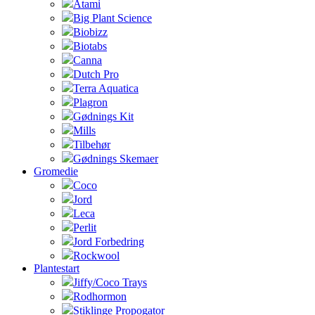
Atami
Big Plant Science
Biobizz
Biotabs
Canna
Dutch Pro
Terra Aquatica
Plagron
Gødnings Kit
Mills
Tilbehør
Gødnings Skemaer
Gromedie
Coco
Jord
Leca
Perlit
Jord Forbedring
Rockwool
Plantestart
Jiffy/Coco Trays
Rodhormon
Stiklinge Propogator