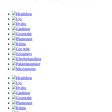
Headshop
Lys
Hydro
Gødning
Gromedie
Plantestart
Klima
Gro telte
Groudstyr
Efterbehandling
Pakkeløsninger
Microgreens
Headshop
Lys
Hydro
Gødning
Gromedie
Plantestart
Klima