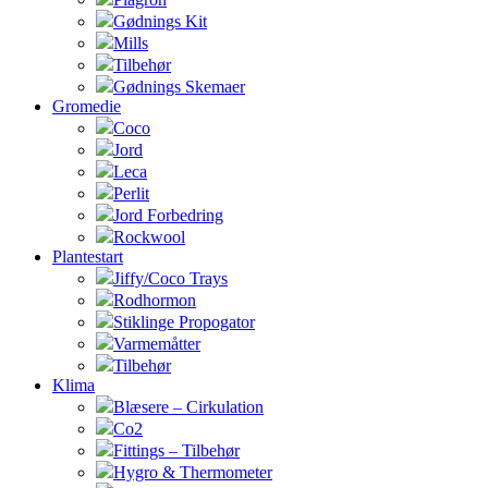
Gødnings Kit
Mills
Tilbehør
Gødnings Skemaer
Gromedie
Coco
Jord
Leca
Perlit
Jord Forbedring
Rockwool
Plantestart
Jiffy/Coco Trays
Rodhormon
Stiklinge Propogator
Varmemåtter
Tilbehør
Klima
Blæsere – Cirkulation
Co2
Fittings – Tilbehør
Hygro & Thermometer