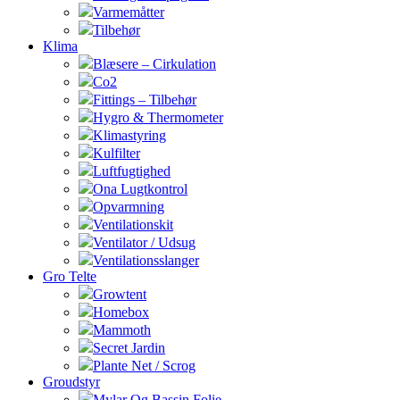
Varmemåtter
Tilbehør
Klima
Blæsere – Cirkulation
Co2
Fittings – Tilbehør
Hygro & Thermometer
Klimastyring
Kulfilter
Luftfugtighed
Ona Lugtkontrol
Opvarmning
Ventilationskit
Ventilator / Udsug
Ventilationsslanger
Gro Telte
Growtent
Homebox
Mammoth
Secret Jardin
Plante Net / Scrog
Groudstyr
Mylar Og Bassin Folie