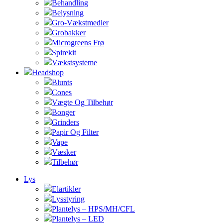
Behandling
Belysning
Gro-Vækstmedier
Grobakker
Microgreens Frø
Spirekit
Vækstsysteme
Headshop
Blunts
Cones
Vægte Og Tilbehør
Bonger
Grinders
Papir Og Filter
Vape
Væsker
Tilbehør
Lys
Elartikler
Lysstyring
Plantelys – HPS/MH/CFL
Plantelys – LED