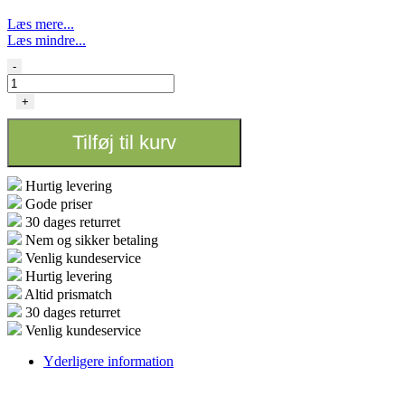
Læs mere...
Læs mindre...
FLY
-
ConeZ
-
+
King
size
Tilføj til kurv
Naked
800
stk
Hurtig levering
antal
Gode priser
30 dages returret
Nem og sikker betaling
Venlig kundeservice
Hurtig levering
Altid prismatch
30 dages returret
Venlig kundeservice
Yderligere information