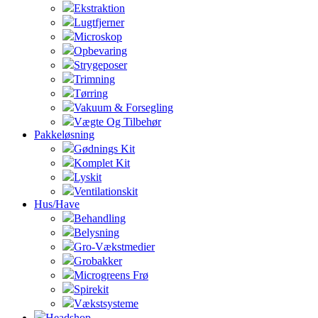
Ekstraktion
Lugtfjerner
Microskop
Opbevaring
Strygeposer
Trimning
Tørring
Vakuum & Forsegling
Vægte Og Tilbehør
Pakkeløsning
Gødnings Kit
Komplet Kit
Lyskit
Ventilationskit
Hus/Have
Behandling
Belysning
Gro-Vækstmedier
Grobakker
Microgreens Frø
Spirekit
Vækstsysteme
Headshop