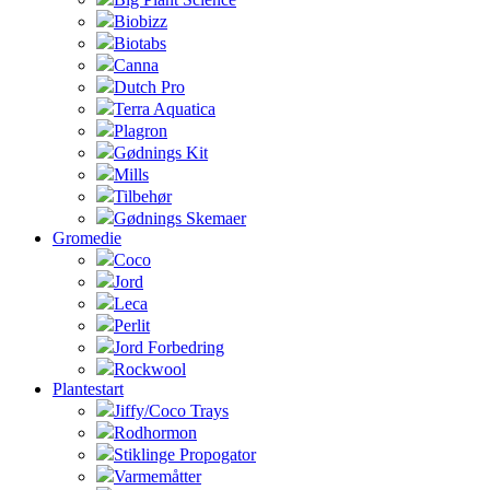
Biobizz
Biotabs
Canna
Dutch Pro
Terra Aquatica
Plagron
Gødnings Kit
Mills
Tilbehør
Gødnings Skemaer
Gromedie
Coco
Jord
Leca
Perlit
Jord Forbedring
Rockwool
Plantestart
Jiffy/Coco Trays
Rodhormon
Stiklinge Propogator
Varmemåtter