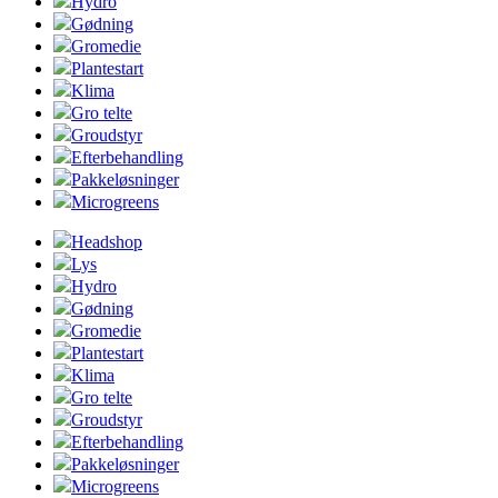
Hydro
Gødning
Gromedie
Plantestart
Klima
Gro telte
Groudstyr
Efterbehandling
Pakkeløsninger
Microgreens
Headshop
Lys
Hydro
Gødning
Gromedie
Plantestart
Klima
Gro telte
Groudstyr
Efterbehandling
Pakkeløsninger
Microgreens