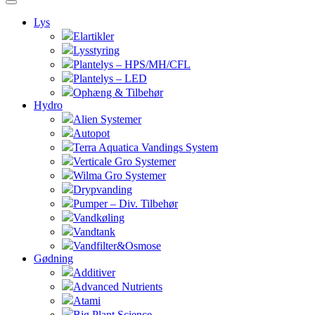
Lys
Elartikler
Lysstyring
Plantelys – HPS/MH/CFL
Plantelys – LED
Ophæng & Tilbehør
Hydro
Alien Systemer
Autopot
Terra Aquatica Vandings System
Verticale Gro Systemer
Wilma Gro Systemer
Drypvanding
Pumper – Div. Tilbehør
Vandkøling
Vandtank
Vandfilter&Osmose
Gødning
Additiver
Advanced Nutrients
Atami
Big Plant Science