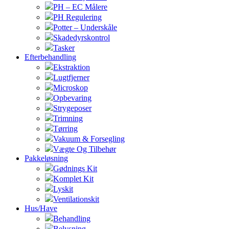
PH – EC Målere
PH Regulering
Potter – Underskåle
Skadedyrskontrol
Tasker
Efterbehandling
Ekstraktion
Lugtfjerner
Microskop
Opbevaring
Strygeposer
Trimning
Tørring
Vakuum & Forsegling
Vægte Og Tilbehør
Pakkeløsning
Gødnings Kit
Komplet Kit
Lyskit
Ventilationskit
Hus/Have
Behandling
Belysning