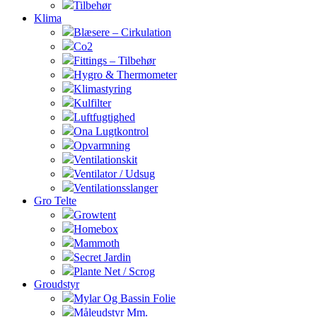
Tilbehør
Klima
Blæsere – Cirkulation
Co2
Fittings – Tilbehør
Hygro & Thermometer
Klimastyring
Kulfilter
Luftfugtighed
Ona Lugtkontrol
Opvarmning
Ventilationskit
Ventilator / Udsug
Ventilationsslanger
Gro Telte
Growtent
Homebox
Mammoth
Secret Jardin
Plante Net / Scrog
Groudstyr
Mylar Og Bassin Folie
Måleudstyr Mm.