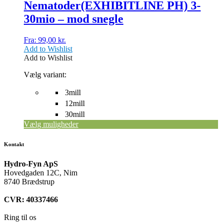
Nematoder(EXHIBITLINE PH) 3-
varesiden
30mio – mod snegle
Fra:
99,00
kr.
Add to Wishlist
Add to Wishlist
Vælg variant:
3mill
12mill
30mill
Vælg muligheder
Kontakt
Hydro-Fyn ApS
Hovedgaden 12C, Nim
8740 Brædstrup
CVR: 40337466
Ring til os