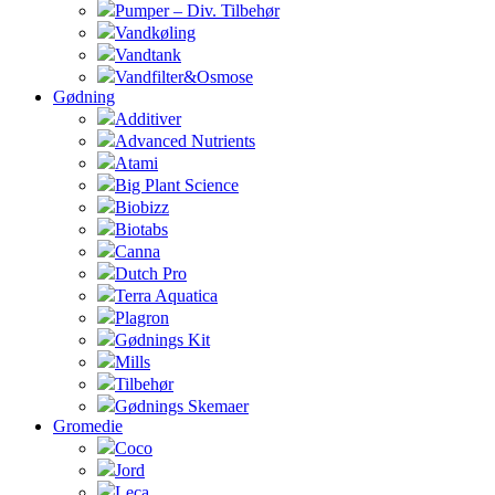
Pumper – Div. Tilbehør
Vandkøling
Vandtank
Vandfilter&Osmose
Gødning
Additiver
Advanced Nutrients
Atami
Big Plant Science
Biobizz
Biotabs
Canna
Dutch Pro
Terra Aquatica
Plagron
Gødnings Kit
Mills
Tilbehør
Gødnings Skemaer
Gromedie
Coco
Jord
Leca