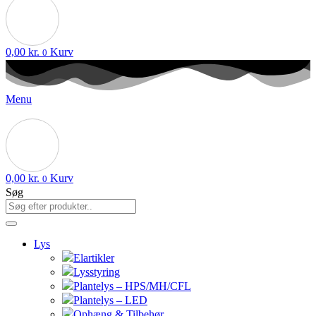
0,00
kr.
Kurv
0
Menu
0,00
kr.
Kurv
0
Søg
Lys
Elartikler
Lysstyring
Plantelys – HPS/MH/CFL
Plantelys – LED
Ophæng & Tilbehør