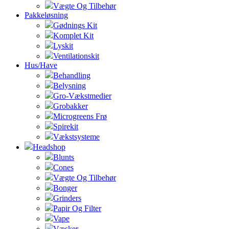
Vægte Og Tilbehør
Pakkeløsning
Gødnings Kit
Komplet Kit
Lyskit
Ventilationskit
Hus/Have
Behandling
Belysning
Gro-Vækstmedier
Grobakker
Microgreens Frø
Spirekit
Vækstsysteme
Headshop
Blunts
Cones
Vægte Og Tilbehør
Bonger
Grinders
Papir Og Filter
Vape
Væsker