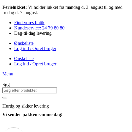
Videre
Ferielukket:
Vi holder lukket fra mandag d. 3. august til og med
til
fredag d. 7. august.
indhold
Find vores butik
Kundeservice: 24 79 80 80
Dag-til-dag levering
Ønskeliste
Log ind / Opret bruger
Ønskeliste
Log ind / Opret bruger
Menu
Søg
Hurtig
og sikker levering
Vi sender pakken samme dag!