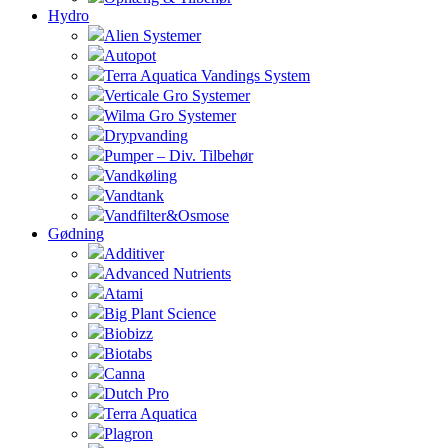
Hydro
Alien Systemer
Autopot
Terra Aquatica Vandings System
Verticale Gro Systemer
Wilma Gro Systemer
Drypvanding
Pumper – Div. Tilbehør
Vandkøling
Vandtank
Vandfilter&Osmose
Gødning
Additiver
Advanced Nutrients
Atami
Big Plant Science
Biobizz
Biotabs
Canna
Dutch Pro
Terra Aquatica
Plagron