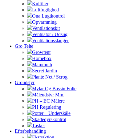
Kulfilter
Luftfugtighed
Ona Lugtkontrol
Opvarmning
Ventilationskit
Ventilator / Udsug
Ventilationsslanger
Gro Telte
Growtent
Homebox
Mammoth
Secret Jardin
Plante Net / Scrog
Groudstyr
Mylar Og Bassin Folie
Måleudstyr Mm.
PH – EC Målere
PH Regulering
Potter – Underskåle
Skadedyrskontrol
Tasker
Efterbehandling
Ekstraktion