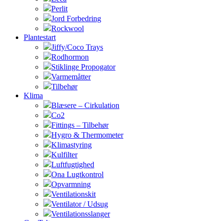
Perlit
Jord Forbedring
Rockwool
Plantestart
Jiffy/Coco Trays
Rodhormon
Stiklinge Propogator
Varmemåtter
Tilbehør
Klima
Blæsere – Cirkulation
Co2
Fittings – Tilbehør
Hygro & Thermometer
Klimastyring
Kulfilter
Luftfugtighed
Ona Lugtkontrol
Opvarmning
Ventilationskit
Ventilator / Udsug
Ventilationsslanger