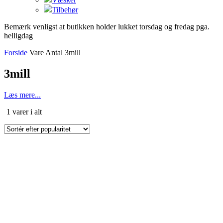
Tilbehør
Bemærk venligst at butikken holder lukket torsdag og fredag pga.
helligdag
Forside
Vare Antal
3mill
3mill
Læs mere...
Sorteret
1 varer i alt
efter
popularitet
Dette
vare
har
flere
varianter.
Mulighederne
kan
vælges
på