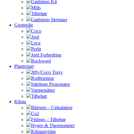
Gødnings Kit
Mills
Tilbehør
Gødnings Skemaer
Gromedie
Coco
Jord
Leca
Perlit
Jord Forbedring
Rockwool
Plantestart
Jiffy/Coco Trays
Rodhormon
Stiklinge Propogator
Varmemåtter
Tilbehør
Klima
Blæsere – Cirkulation
Co2
Fittings – Tilbehør
Hygro & Thermometer
Klimastyring