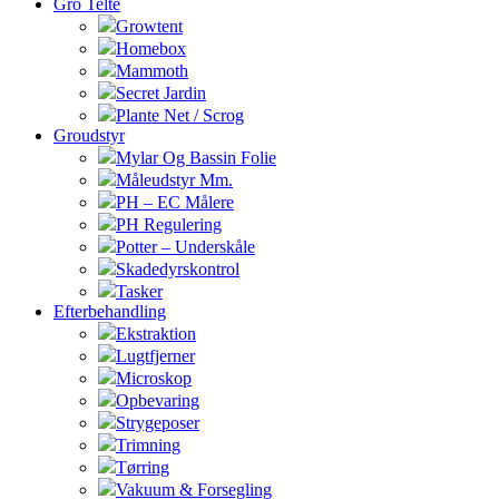
Gro Telte
Growtent
Homebox
Mammoth
Secret Jardin
Plante Net / Scrog
Groudstyr
Mylar Og Bassin Folie
Måleudstyr Mm.
PH – EC Målere
PH Regulering
Potter – Underskåle
Skadedyrskontrol
Tasker
Efterbehandling
Ekstraktion
Lugtfjerner
Microskop
Opbevaring
Strygeposer
Trimning
Tørring
Vakuum & Forsegling