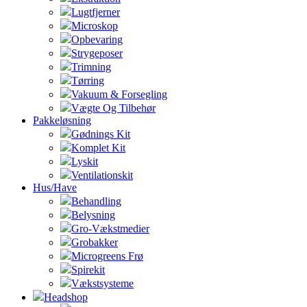
Lugtfjerner
Microskop
Opbevaring
Strygeposer
Trimning
Tørring
Vakuum & Forsegling
Vægte Og Tilbehør
Pakkeløsning
Gødnings Kit
Komplet Kit
Lyskit
Ventilationskit
Hus/Have
Behandling
Belysning
Gro-Vækstmedier
Grobakker
Microgreens Frø
Spirekit
Vækstsysteme
Headshop