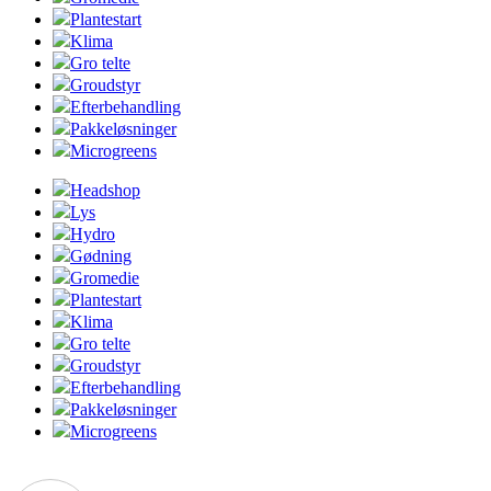
Plantestart
Klima
Gro telte
Groudstyr
Efterbehandling
Pakkeløsninger
Microgreens
Headshop
Lys
Hydro
Gødning
Gromedie
Plantestart
Klima
Gro telte
Groudstyr
Efterbehandling
Pakkeløsninger
Microgreens