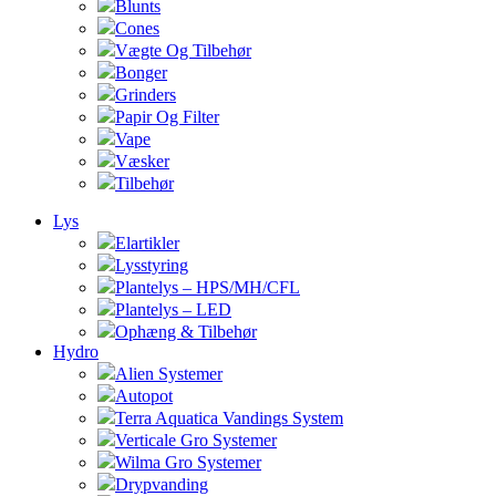
Blunts
Cones
Vægte Og Tilbehør
Bonger
Grinders
Papir Og Filter
Vape
Væsker
Tilbehør
Lys
Elartikler
Lysstyring
Plantelys – HPS/MH/CFL
Plantelys – LED
Ophæng & Tilbehør
Hydro
Alien Systemer
Autopot
Terra Aquatica Vandings System
Verticale Gro Systemer
Wilma Gro Systemer
Drypvanding