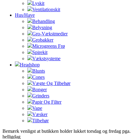
Lyskit
Ventilationskit
Hus/Have
Behandling
Belysning
Gro-Vækstmedier
Grobakker
Microgreens Frø
Spirekit
Vækstsysteme
Headshop
Blunts
Cones
Vægte Og Tilbehør
Bonger
Grinders
Papir Og Filter
Vape
Væsker
Tilbehør
Bemærk venligst at butikken holder lukket torsdag og fredag pga.
helligdag