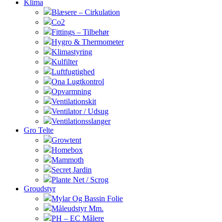
Klima
Blæsere – Cirkulation
Co2
Fittings – Tilbehør
Hygro & Thermometer
Klimastyring
Kulfilter
Luftfugtighed
Ona Lugtkontrol
Opvarmning
Ventilationskit
Ventilator / Udsug
Ventilationsslanger
Gro Telte
Growtent
Homebox
Mammoth
Secret Jardin
Plante Net / Scrog
Groudstyr
Mylar Og Bassin Folie
Måleudstyr Mm.
PH – EC Målere