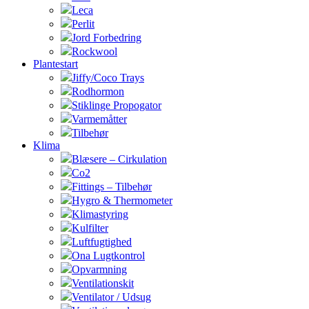
Leca
Perlit
Jord Forbedring
Rockwool
Plantestart
Jiffy/Coco Trays
Rodhormon
Stiklinge Propogator
Varmemåtter
Tilbehør
Klima
Blæsere – Cirkulation
Co2
Fittings – Tilbehør
Hygro & Thermometer
Klimastyring
Kulfilter
Luftfugtighed
Ona Lugtkontrol
Opvarmning
Ventilationskit
Ventilator / Udsug