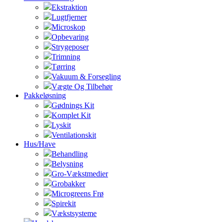
Ekstraktion
Lugtfjerner
Microskop
Opbevaring
Strygeposer
Trimning
Tørring
Vakuum & Forsegling
Vægte Og Tilbehør
Pakkeløsning
Gødnings Kit
Komplet Kit
Lyskit
Ventilationskit
Hus/Have
Behandling
Belysning
Gro-Vækstmedier
Grobakker
Microgreens Frø
Spirekit
Vækstsysteme