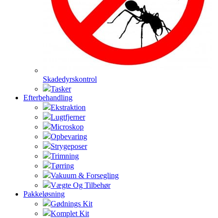
Skadedyrskontrol
Tasker
Efterbehandling
Ekstraktion
Lugtfjerner
Microskop
Opbevaring
Strygeposer
Trimning
Tørring
Vakuum & Forsegling
Vægte Og Tilbehør
Pakkeløsning
Gødnings Kit
Komplet Kit