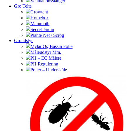
Ventilationsslanger
Gro Telte
Growtent
Homebox
Mammoth
Secret Jardin
Plante Net / Scrog
Groudstyr
Mylar Og Bassin Folie
Måleudstyr Mm.
PH – EC Målere
PH Regulering
Potter – Underskåle