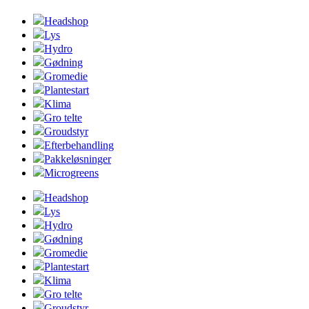
Headshop
Lys
Hydro
Gødning
Gromedie
Plantestart
Klima
Gro telte
Groudstyr
Efterbehandling
Pakkeløsninger
Microgreens
Headshop
Lys
Hydro
Gødning
Gromedie
Plantestart
Klima
Gro telte
Groudstyr