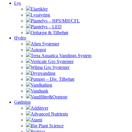
Lys
Elartikler
Lysstyring
Plantelys – HPS/MH/CFL
Plantelys – LED
Ophæng & Tilbehør
Hydro
Alien Systemer
Autopot
Terra Aquatica Vandings System
Verticale Gro Systemer
Wilma Gro Systemer
Drypvanding
Pumper – Div. Tilbehør
Vandkøling
Vandtank
Vandfilter&Osmose
Gødning
Additiver
Advanced Nutrients
Atami
Big Plant Science
Biobizz