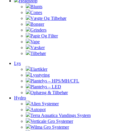
Headshop
Blunts
Cones
Vægte Og Tilbehør
Bonger
Grinders
Papir Og Filter
Vape
Væsker
Tilbehør
Lys
Elartikler
Lysstyring
Plantelys – HPS/MH/CFL
Plantelys – LED
Ophæng & Tilbehør
Hydro
Alien Systemer
Autopot
Terra Aquatica Vandings System
Verticale Gro Systemer
Wilma Gro Systemer