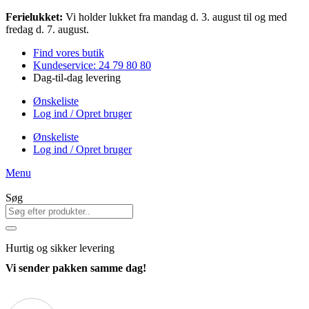
Videre
Ferielukket:
Vi holder lukket fra mandag d. 3. august til og med
til
fredag d. 7. august.
indhold
Find vores butik
Kundeservice: 24 79 80 80
Dag-til-dag levering
Ønskeliste
Log ind / Opret bruger
Ønskeliste
Log ind / Opret bruger
Menu
Søg
Hurtig
og sikker levering
Vi sender pakken samme dag!