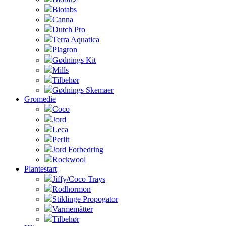
Biotabs
Canna
Dutch Pro
Terra Aquatica
Plagron
Gødnings Kit
Mills
Tilbehør
Gødnings Skemaer
Gromedie
Coco
Jord
Leca
Perlit
Jord Forbedring
Rockwool
Plantestart
Jiffy/Coco Trays
Rodhormon
Stiklinge Propogator
Varmemåtter
Tilbehør