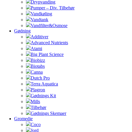
Drypvanding
Pumper – Div. Tilbehør
Vandkøling
Vandtank
Vandfilter&Osmose
Gødning
Additiver
Advanced Nutrients
Atami
Big Plant Science
Biobizz
Biotabs
Canna
Dutch Pro
Terra Aquatica
Plagron
Gødnings Kit
Mills
Tilbehør
Gødnings Skemaer
Gromedie
Coco
Jord