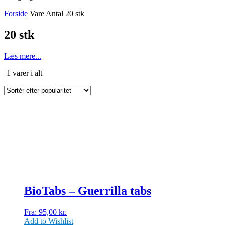
Forside
Vare Antal
20 stk
20 stk
Læs mere...
Sorteret
1 varer i alt
efter
popularitet
Dette
vare
har
flere
varianter.
Mulighederne
kan
vælges
på
BioTabs – Guerrilla tabs
varesiden
Fra:
95,00
kr.
Add to Wishlist