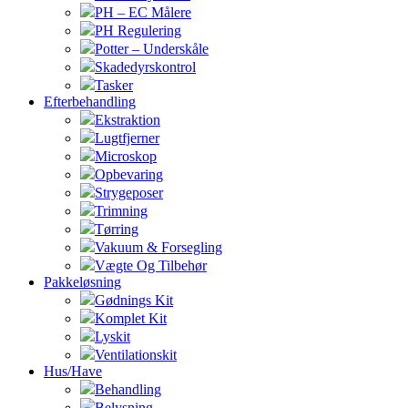
PH – EC Målere
PH Regulering
Potter – Underskåle
Skadedyrskontrol
Tasker
Efterbehandling
Ekstraktion
Lugtfjerner
Microskop
Opbevaring
Strygeposer
Trimning
Tørring
Vakuum & Forsegling
Vægte Og Tilbehør
Pakkeløsning
Gødnings Kit
Komplet Kit
Lyskit
Ventilationskit
Hus/Have
Behandling
Belysning