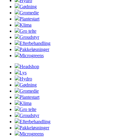
Hydro
Gødning
Gromedie
Plantestart
Klima
Gro telte
Groudstyr
Efterbehandling
Pakkeløsninger
Microgreens
Headshop
Lys
Hydro
Gødning
Gromedie
Plantestart
Klima
Gro telte
Groudstyr
Efterbehandling
Pakkeløsninger
Microgreens