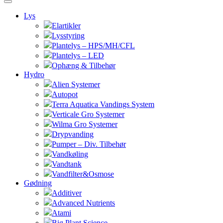
Lys
Elartikler
Lysstyring
Plantelys – HPS/MH/CFL
Plantelys – LED
Ophæng & Tilbehør
Hydro
Alien Systemer
Autopot
Terra Aquatica Vandings System
Verticale Gro Systemer
Wilma Gro Systemer
Drypvanding
Pumper – Div. Tilbehør
Vandkøling
Vandtank
Vandfilter&Osmose
Gødning
Additiver
Advanced Nutrients
Atami
Big Plant Science