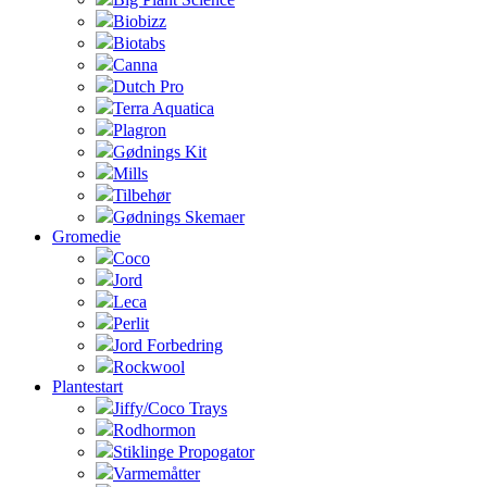
Biobizz
Biotabs
Canna
Dutch Pro
Terra Aquatica
Plagron
Gødnings Kit
Mills
Tilbehør
Gødnings Skemaer
Gromedie
Coco
Jord
Leca
Perlit
Jord Forbedring
Rockwool
Plantestart
Jiffy/Coco Trays
Rodhormon
Stiklinge Propogator
Varmemåtter