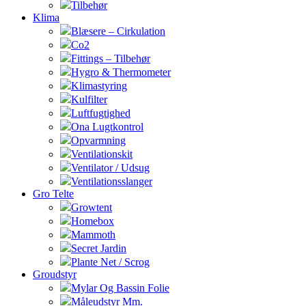
Tilbehør
Klima
Blæsere – Cirkulation
Co2
Fittings – Tilbehør
Hygro & Thermometer
Klimastyring
Kulfilter
Luftfugtighed
Ona Lugtkontrol
Opvarmning
Ventilationskit
Ventilator / Udsug
Ventilationsslanger
Gro Telte
Growtent
Homebox
Mammoth
Secret Jardin
Plante Net / Scrog
Groudstyr
Mylar Og Bassin Folie
Måleudstyr Mm.