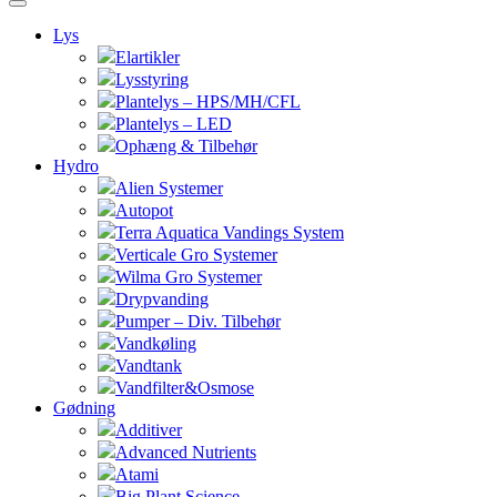
Lys
Elartikler
Lysstyring
Plantelys – HPS/MH/CFL
Plantelys – LED
Ophæng & Tilbehør
Hydro
Alien Systemer
Autopot
Terra Aquatica Vandings System
Verticale Gro Systemer
Wilma Gro Systemer
Drypvanding
Pumper – Div. Tilbehør
Vandkøling
Vandtank
Vandfilter&Osmose
Gødning
Additiver
Advanced Nutrients
Atami
Big Plant Science