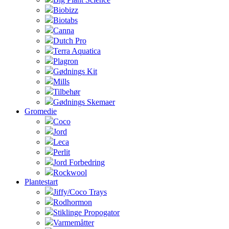
Biobizz
Biotabs
Canna
Dutch Pro
Terra Aquatica
Plagron
Gødnings Kit
Mills
Tilbehør
Gødnings Skemaer
Gromedie
Coco
Jord
Leca
Perlit
Jord Forbedring
Rockwool
Plantestart
Jiffy/Coco Trays
Rodhormon
Stiklinge Propogator
Varmemåtter