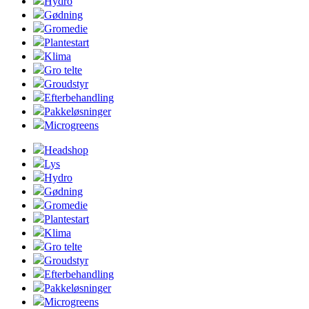
Hydro
Gødning
Gromedie
Plantestart
Klima
Gro telte
Groudstyr
Efterbehandling
Pakkeløsninger
Microgreens
Headshop
Lys
Hydro
Gødning
Gromedie
Plantestart
Klima
Gro telte
Groudstyr
Efterbehandling
Pakkeløsninger
Microgreens