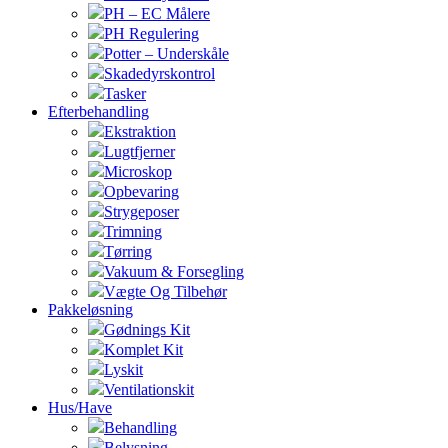
PH – EC Målere
PH Regulering
Potter – Underskåle
Skadedyrskontrol
Tasker
Efterbehandling
Ekstraktion
Lugtfjerner
Microskop
Opbevaring
Strygeposer
Trimning
Tørring
Vakuum & Forsegling
Vægte Og Tilbehør
Pakkeløsning
Gødnings Kit
Komplet Kit
Lyskit
Ventilationskit
Hus/Have
Behandling
Belysning