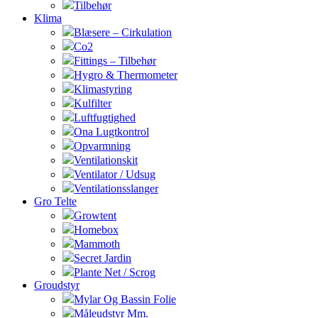
Tilbehør
Klima
Blæsere – Cirkulation
Co2
Fittings – Tilbehør
Hygro & Thermometer
Klimastyring
Kulfilter
Luftfugtighed
Ona Lugtkontrol
Opvarmning
Ventilationskit
Ventilator / Udsug
Ventilationsslanger
Gro Telte
Growtent
Homebox
Mammoth
Secret Jardin
Plante Net / Scrog
Groudstyr
Mylar Og Bassin Folie
Måleudstyr Mm.