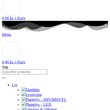
0,00
kr.
Kurv
0
Menu
0,00
kr.
Kurv
0
Søg
Lys
Elartikler
Lysstyring
Plantelys – HPS/MH/CFL
Plantelys – LED
Ophæng & Tilbehør