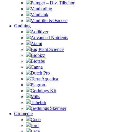
Pumper – Div. Tilbehør
Vandkøling
Vandtank
Vandfilter&Osmose
Gødning
Additiver
Advanced Nutrients
Atami
Big Plant Science
Biobizz
Biotabs
Canna
Dutch Pro
Terra Aquatica
Plagron
Gødnings Kit
Mills
Tilbehør
Gødnings Skemaer
Gromedie
Coco
Jord
Leca