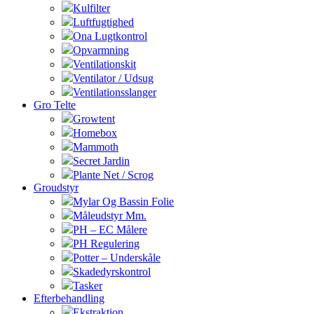
Kulfilter
Luftfugtighed
Ona Lugtkontrol
Opvarmning
Ventilationskit
Ventilator / Udsug
Ventilationsslanger
Gro Telte
Growtent
Homebox
Mammoth
Secret Jardin
Plante Net / Scrog
Groudstyr
Mylar Og Bassin Folie
Måleudstyr Mm.
PH – EC Målere
PH Regulering
Potter – Underskåle
Skadedyrskontrol
Tasker
Efterbehandling
Ekstraktion