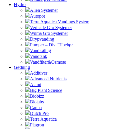
Hydro
Alien Systemer
Autopot
Terra Aquatica Vandings System
Verticale Gro Systemer
Wilma Gro Systemer
Drypvanding
Pumper – Div. Tilbehør
Vandkøling
Vandtank
Vandfilter&Osmose
Gødning
Additiver
Advanced Nutrients
Atami
Big Plant Science
Biobizz
Biotabs
Canna
Dutch Pro
Terra Aquatica
Plagron