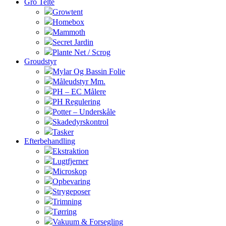
Gro Telte
Growtent
Homebox
Mammoth
Secret Jardin
Plante Net / Scrog
Groudstyr
Mylar Og Bassin Folie
Måleudstyr Mm.
PH – EC Målere
PH Regulering
Potter – Underskåle
Skadedyrskontrol
Tasker
Efterbehandling
Ekstraktion
Lugtfjerner
Microskop
Opbevaring
Strygeposer
Trimning
Tørring
Vakuum & Forsegling