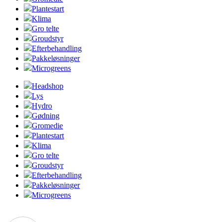
Plantestart
Klima
Gro telte
Groudstyr
Efterbehandling
Pakkeløsninger
Microgreens
Headshop
Lys
Hydro
Gødning
Gromedie
Plantestart
Klima
Gro telte
Groudstyr
Efterbehandling
Pakkeløsninger
Microgreens