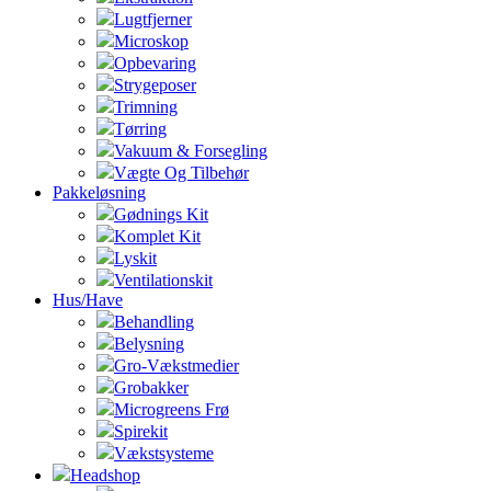
Lugtfjerner
Microskop
Opbevaring
Strygeposer
Trimning
Tørring
Vakuum & Forsegling
Vægte Og Tilbehør
Pakkeløsning
Gødnings Kit
Komplet Kit
Lyskit
Ventilationskit
Hus/Have
Behandling
Belysning
Gro-Vækstmedier
Grobakker
Microgreens Frø
Spirekit
Vækstsysteme
Headshop