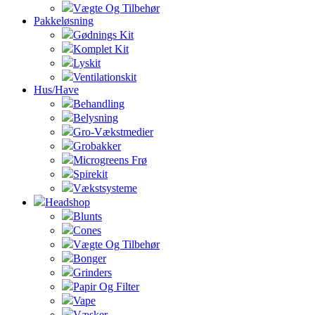
Vægte Og Tilbehør
Pakkeløsning
Gødnings Kit
Komplet Kit
Lyskit
Ventilationskit
Hus/Have
Behandling
Belysning
Gro-Vækstmedier
Grobakker
Microgreens Frø
Spirekit
Vækstsysteme
Headshop
Blunts
Cones
Vægte Og Tilbehør
Bonger
Grinders
Papir Og Filter
Vape
Væsker