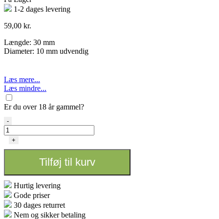
1-2 dages levering
59,00
kr.
Længde: 30 mm
Diameter: 10 mm udvendig
Læs mere...
Læs mindre...
Er du over 18 år gammel?
Glas
-
filter
tips
+
Black
Leaf
Tilføj til kurv
3x10
mm
antal
Hurtig levering
Gode priser
30 dages returret
Nem og sikker betaling