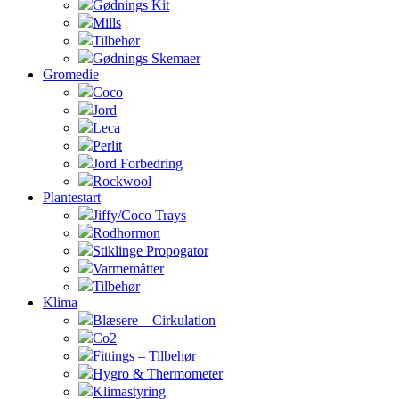
Gødnings Kit
Mills
Tilbehør
Gødnings Skemaer
Gromedie
Coco
Jord
Leca
Perlit
Jord Forbedring
Rockwool
Plantestart
Jiffy/Coco Trays
Rodhormon
Stiklinge Propogator
Varmemåtter
Tilbehør
Klima
Blæsere – Cirkulation
Co2
Fittings – Tilbehør
Hygro & Thermometer
Klimastyring