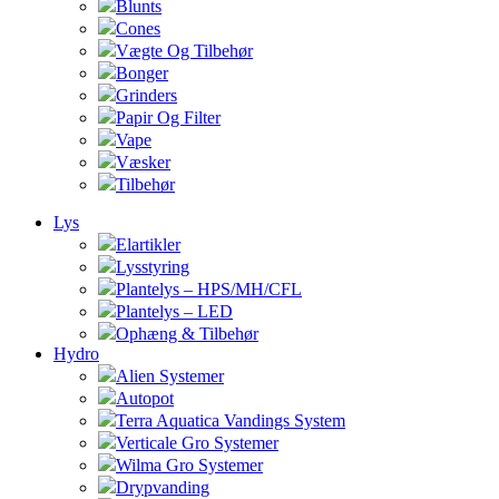
Blunts
Cones
Vægte Og Tilbehør
Bonger
Grinders
Papir Og Filter
Vape
Væsker
Tilbehør
Lys
Elartikler
Lysstyring
Plantelys – HPS/MH/CFL
Plantelys – LED
Ophæng & Tilbehør
Hydro
Alien Systemer
Autopot
Terra Aquatica Vandings System
Verticale Gro Systemer
Wilma Gro Systemer
Drypvanding