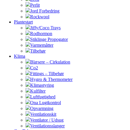
Perlit
Jord Forbedring
Rockwool
Plantestart
Jiffy/Coco Trays
Rodhormon
Stiklinge Propogator
Varmemåtter
Tilbehør
Klima
Blæsere – Cirkulation
Co2
Fittings – Tilbehør
Hygro & Thermometer
Klimastyring
Kulfilter
Luftfugtighed
Ona Lugtkontrol
Opvarmning
Ventilationskit
Ventilator / Udsug
Ventilationsslanger