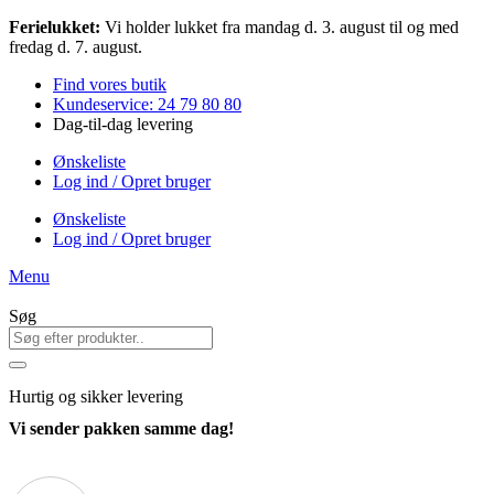
Videre
Ferielukket:
Vi holder lukket fra mandag d. 3. august til og med
til
fredag d. 7. august.
indhold
Find vores butik
Kundeservice: 24 79 80 80
Dag-til-dag levering
Ønskeliste
Log ind / Opret bruger
Ønskeliste
Log ind / Opret bruger
Menu
Søg
Hurtig
og sikker levering
Vi sender pakken samme dag!