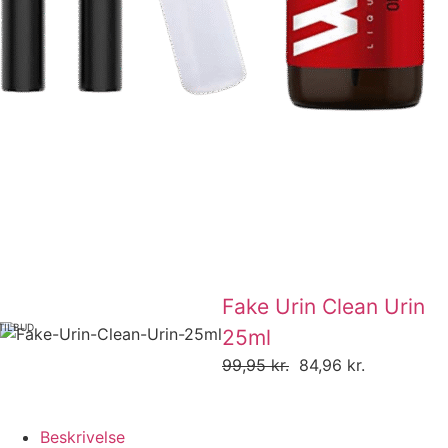
Fake Urin Clean Urin
TILBUD
25ml
99,95
kr.
84,96
kr.
Beskrivelse