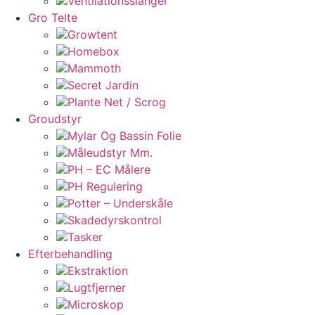
Ventilationsslanger
Gro Telte
Growtent
Homebox
Mammoth
Secret Jardin
Plante Net / Scrog
Groudstyr
Mylar Og Bassin Folie
Måleudstyr Mm.
PH – EC Målere
PH Regulering
Potter – Underskåle
Skadedyrskontrol
Tasker
Efterbehandling
Ekstraktion
Lugtfjerner
Microskop