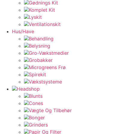
Gødnings Kit
Komplet Kit
Lyskit
Ventilationskit
Hus/Have
Behandling
Belysning
Gro-Vækstmedier
Grobakker
Microgreens Frø
Spirekit
Vækstsysteme
Headshop
Blunts
Cones
Vægte Og Tilbehør
Bonger
Grinders
Papir Og Filter