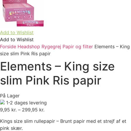
Add to Wishlist
Add to Wishlist
Forside
Headshop
Rygegrej
Papir og filter
Elements – King
size slim Pink Ris papir
Elements – King size
slim Pink Ris papir
På Lager
1-2 dages levering
9,95
kr.
–
299,95
kr.
Prisinterval:
9,95 kr.
Kings size slim rullepapir – Brunt papir med et strejf af et
til
pink skær.
299,95 kr.