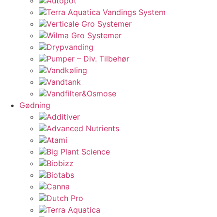
Autopot
Terra Aquatica Vandings System
Verticale Gro Systemer
Wilma Gro Systemer
Drypvanding
Pumper – Div. Tilbehør
Vandkøling
Vandtank
Vandfilter&Osmose
Gødning
Additiver
Advanced Nutrients
Atami
Big Plant Science
Biobizz
Biotabs
Canna
Dutch Pro
Terra Aquatica