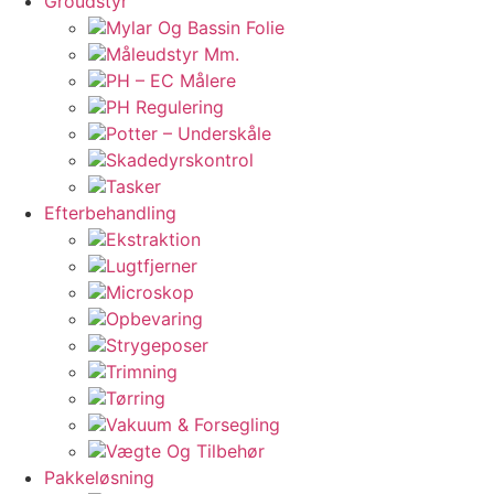
Groudstyr
Mylar Og Bassin Folie
Måleudstyr Mm.
PH – EC Målere
PH Regulering
Potter – Underskåle
Skadedyrskontrol
Tasker
Efterbehandling
Ekstraktion
Lugtfjerner
Microskop
Opbevaring
Strygeposer
Trimning
Tørring
Vakuum & Forsegling
Vægte Og Tilbehør
Pakkeløsning