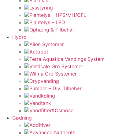
Elartikler
Lysstyring
Plantelys – HPS/MH/CFL
Plantelys – LED
Ophæng & Tilbehør
Hydro
Alien Systemer
Autopot
Terra Aquatica Vandings System
Verticale Gro Systemer
Wilma Gro Systemer
Drypvanding
Pumper – Div. Tilbehør
Vandkøling
Vandtank
Vandfilter&Osmose
Gødning
Additiver
Advanced Nutrients