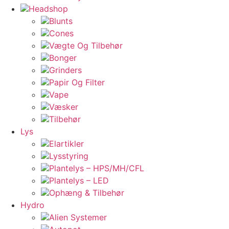
Headshop
Blunts
Cones
Vægte Og Tilbehør
Bonger
Grinders
Papir Og Filter
Vape
Væsker
Tilbehør
Lys
Elartikler
Lysstyring
Plantelys – HPS/MH/CFL
Plantelys – LED
Ophæng & Tilbehør
Hydro
Alien Systemer