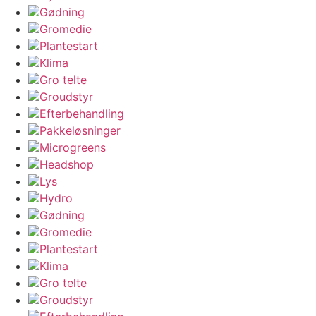
Gødning
Gromedie
Plantestart
Klima
Gro telte
Groudstyr
Efterbehandling
Pakkeløsninger
Microgreens
Headshop
Lys
Hydro
Gødning
Gromedie
Plantestart
Klima
Gro telte
Groudstyr