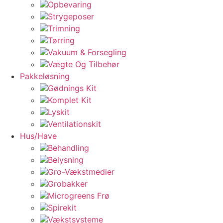
Opbevaring
Strygeposer
Trimning
Tørring
Vakuum & Forsegling
Vægte Og Tilbehør
Pakkeløsning
Gødnings Kit
Komplet Kit
Lyskit
Ventilationskit
Hus/Have
Behandling
Belysning
Gro-Vækstmedier
Grobakker
Microgreens Frø
Spirekit
Vækstsysteme