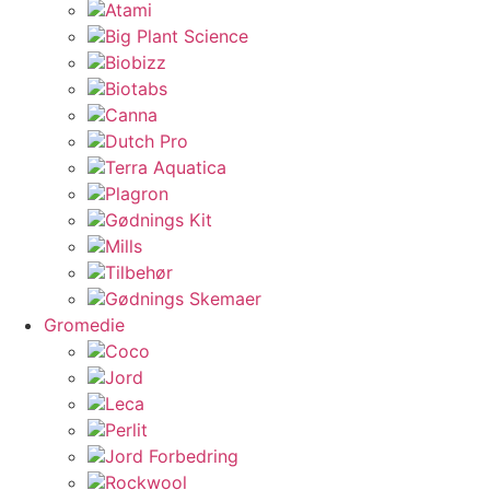
Atami
Big Plant Science
Biobizz
Biotabs
Canna
Dutch Pro
Terra Aquatica
Plagron
Gødnings Kit
Mills
Tilbehør
Gødnings Skemaer
Gromedie
Coco
Jord
Leca
Perlit
Jord Forbedring
Rockwool