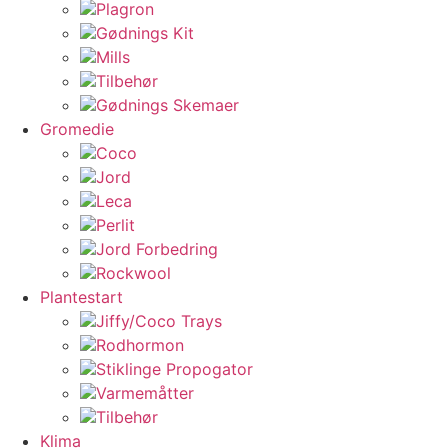
Plagron
Gødnings Kit
Mills
Tilbehør
Gødnings Skemaer
Gromedie
Coco
Jord
Leca
Perlit
Jord Forbedring
Rockwool
Plantestart
Jiffy/Coco Trays
Rodhormon
Stiklinge Propogator
Varmemåtter
Tilbehør
Klima