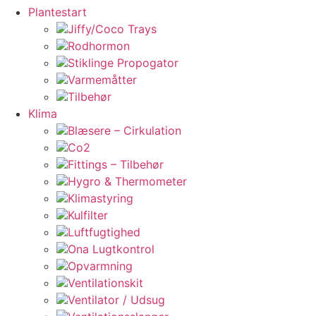
Plantestart
Jiffy/Coco Trays
Rodhormon
Stiklinge Propogator
Varmemåtter
Tilbehør
Klima
Blæsere – Cirkulation
Co2
Fittings – Tilbehør
Hygro & Thermometer
Klimastyring
Kulfilter
Luftfugtighed
Ona Lugtkontrol
Opvarmning
Ventilationskit
Ventilator / Udsug