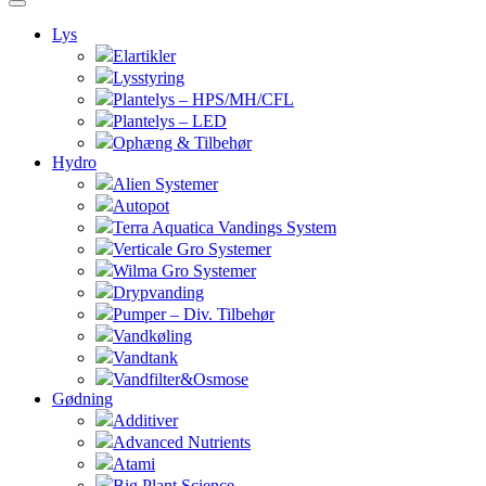
Lys
Elartikler
Lysstyring
Plantelys – HPS/MH/CFL
Plantelys – LED
Ophæng & Tilbehør
Hydro
Alien Systemer
Autopot
Terra Aquatica Vandings System
Verticale Gro Systemer
Wilma Gro Systemer
Drypvanding
Pumper – Div. Tilbehør
Vandkøling
Vandtank
Vandfilter&Osmose
Gødning
Additiver
Advanced Nutrients
Atami
Big Plant Science