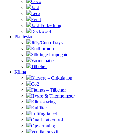
Coco
Jord
Leca
Perlit
Jord Forbedring
Rockwool
Plantestart
Jiffy/Coco Trays
Rodhormon
Stiklinge Propogator
Varmemåtter
Tilbehør
Klima
Blæsere – Cirkulation
Co2
Fittings – Tilbehør
Hygro & Thermometer
Klimastyring
Kulfilter
Luftfugtighed
Ona Lugtkontrol
Opvarmning
Ventilationskit