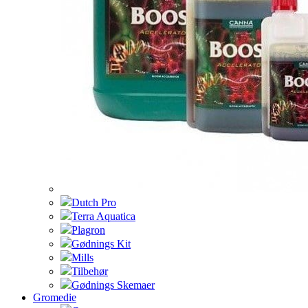
Dutch Pro
Terra Aquatica
Plagron
Gødnings Kit
Mills
Tilbehør
Gødnings Skemaer
Gromedie