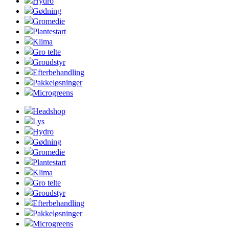
Hydro
Gødning
Gromedie
Plantestart
Klima
Gro telte
Groudstyr
Efterbehandling
Pakkeløsninger
Microgreens
Headshop
Lys
Hydro
Gødning
Gromedie
Plantestart
Klima
Gro telte
Groudstyr
Efterbehandling
Pakkeløsninger
Microgreens